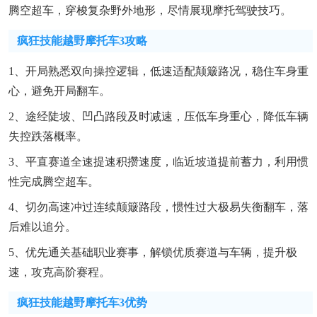
腾空超车，穿梭复杂野外地形，尽情展现摩托驾驶技巧。
疯狂技能越野摩托车3攻略
1、开局熟悉双向操控逻辑，低速适配颠簸路况，稳住车身重
心，避免开局翻车。
2、途经陡坡、凹凸路段及时减速，压低车身重心，降低车辆
失控跌落概率。
3、平直赛道全速提速积攒速度，临近坡道提前蓄力，利用惯
性完成腾空超车。
4、切勿高速冲过连续颠簸路段，惯性过大极易失衡翻车，落
后难以追分。
5、优先通关基础职业赛事，解锁优质赛道与车辆，提升极
速，攻克高阶赛程。
疯狂技能越野摩托车3优势