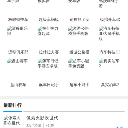
极限特技车
超级车祸模
别被抓了安
模拟开车驾
手游
拟器
卓版
驶训练手游
漂移俱乐部
拉什拉力赛
遨游公路模
汽车特技3D
起源
拟手机版
大师手机版
盘山赛车
飙车日记手
超车小能手
真实泊车2
游安卓版
免费版
最新排行
像素火影次世代
332.73MB
v1.30