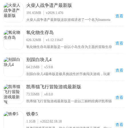
培养出所需细胞，软件会依据用户设置的参数提供专业的
火柴人战争遗产最新版
培养皿状态，帮助用户提升对细胞实验的学习状态，适合
对细胞实验学习感兴趣的用户使用，能让其在模拟环境中
191.65MB
v2026.1.476
更好地探索细胞培养相关知识。
查看
火柴人战争遗产最新版这款游戏讲述了一个名为Inamorta
的世界里，各个国家形成了自己独特的战争工艺，而你将
被投放在这里，通过闯关推进的方式来获取不同国家的战
氧化物生存岛
争工艺。该游戏场景设计宏伟，地图广袤，在地图上会有
不同国家划分出来疆域，你将依照不断增加的战争工艺来
626.32MB
v1.12.11647
突破各个国家的防御，好吸取成熟的战争艺术，游戏关卡
查看
氧化物生存岛最新版是一款以小岛生存为主题的冒险生存
多样，具备的玩法也非常丰富，绝对会给予你非常刺激的
游戏，玩家扮演海难者从小岛开启冒险，需在岛上采集木
战争艺术。
材等物资，通过工具台合成不同工具，还能查看可制造列
别踩白块儿4
表、服装列表信息，岛上有废弃城市，包含商场、加油站
等建筑物场景可供探索，但要留意棕熊等野兽带来的威胁
64.21MB
v5.9.8
。
查看
别踩白块儿4最终版是极具挑战性的节奏闯关游戏，玩家
置身黑白交错钢琴键世界开启指尖速度与反应力大考验，
支持导入个人歌曲创建专属关卡且新增滑动操作机制提升
凯蒂猫飞行冒险游戏最新版
体验，跟随动感音乐节奏精准点击黑色琴键感受音乐与游
戏完美契合，多样游戏模式如经典模式、街机模式等带来
73.55MB
v8.0.0
无比爽快的节奏大挑战 。
查看
凯蒂猫飞行冒险游戏最新版是一款以三丽鸥经典IP凯蒂猫
为主题的休闲飞行竞速手游，融合跑酷与竞速元素，有竖
版飞行模式点击屏幕控制上升松开自动下降考验反应与节
铁拳5
奏控制，也可通过虚拟摇杆或左右箭头搭配跳跃键完成高
难度动作且车辆自带稳定机制不易翻车，玩家需躲避障碍
1.1GB
v2022.02.18.18
物、收集道具金币、限时抵达终点并尽可能获取高分 。
查看