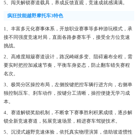
5、闯关解锁赛道载具，养成反馈直观，竞速成就感满满。
疯狂技能越野摩托车3特色
1、丰富多元化赛事体系，开放职业赛事等多种游玩模式，承
接不同强度竞速对局，直面各路参赛车手，接受全方位竞速
挑战。
2、高难度颠簸赛道设计，路况崎岖多变、阻碍遍布全程，需
要实时把控加减速节奏，平衡车身姿态，防止翻车错失赛程
名次。
3、极简分区操控布局，左侧按键把控车辆行进方向，右侧单
独控制压车、刹车动作，按键分工清晰，操控便捷无学习成
本。
4、赛道解锁奖励机制，不断拿下赛事胜利积累成绩，逐步解
锁全新竞速赛道，拓展竞速场景，精进赛车驾驶技术。
5、沉浸式越野竞速体验，依托真实物理演算，借助坡道惯性