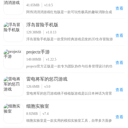
玩家带来很强的视觉冲击力，而小鸟角色得益于在3D画面
41.65MB
v1.0.5
的加持下，显得更加生动可爱，相信能给玩家带来别样的
查看
阿伟消消消游戏红包版是一款可玩性极高的趣味消除合成
惊喜。
手游，采用经典消除玩法搭配简洁游戏画面，玩家通过消
除盒子获取积分还有机会领取红包，游戏里既包含简单的
浮岛冒险手机版
剔除元素，也有有趣的爱情情节，能让玩家沉浸其中，尽
情享受甜蜜乐趣，给玩家带来别具一格的消除游戏体验，
129.38MB
v1.0.13
适合喜爱消除类游戏的玩家畅玩。
查看
浮岛冒险手机版是一款受到经典游戏启发的2D生存冒险游
戏，同时也叫作：浮岛物语、Forager。它融合了《星露
谷》、《泰拉瑞亚》和《塞尔达》系列的精华元素，给玩
projectz手游
家带来了熟悉而愉快的游戏体验。在游戏中充满了探索的
乐趣，你可以自由地在浮岛上探索、收集资源、打造工具
149.00MB
v1.22.5
和装备，面对挑战并解锁新的区域。
查看
projectz官方正版是一款专为团队协作与任务管理设计的功
能强大项目管理软件，具备直观用户界面及丰富工具集，
能助力用户高效规划、跟踪和完成项目，无论是小型团队
雷电将军的惩罚游戏
还是大型企业其多样化需求都能满足，支持任务分配、进
度监控、文件共享和实时沟通等功能，跨平台兼容性保证
126.6MB
v3.0
不同设备可无缝使用，云端存储保障数据安全与可访问
查看
雷电将军的惩罚游戏桃子移植版游戏是以日本神话为背景
性，以简洁操作和强大功能成提升团队效率理想之选。
的动作冒险游戏，玩家扮演被雷电将军选中的人类勇士接
受试炼与惩罚，游戏凭借精美画面和流畅战斗系统吸引玩
细胞实验室
家，需在充满挑战关卡击败强大敌人并解开雷电将军背后
秘密，融合角色养成、装备升级和策略战斗等元素带来深
8.92MB
v7.4
度游戏体验，让喜欢动作游戏或对神话故事感兴趣的玩家
查看
细胞实验室是一款实用的模拟实验室工具，自带多方面参
都能从中找到乐趣。
数内容，用户可按需设置细胞参数与环境参数，通过实验