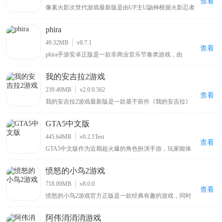
查看
像素火影次世代游戏最新版是由UP主U鼬神根据火影忍者
改编自制的一款像素格斗手游。游戏延续系列经典的像素
美术，你可以操控带土、鸣人、佐助、卡卡西、春野樱、
phira
佩恩、宇智波斑「秽土转生·解」等多位原作角色，每个角
色拥有独特的技能组合与秘卷系统，玩家可通过连招、位
49.32MB
v0.7.1
移与特殊技实现高自由度操作。除单人剧情外，还包含对
查看
phira手游安卓正版是一款非商业音乐节奏类游戏，由
战、忍界大战、无尽试炼、演练等玩法，满足休闲刷本与
MivikQ基于phigros玩法而打造的，采用了顶尖的Rust技术
竞技PK两类需求。
打造，为玩家收集了众多b站大神和其他用户授权发布的
我的安吉拉2游戏
自制音乐谱，包括网上知名度很高的零号车辆、喜之郎果
肉果冻、我要当太空人、初音未来的消失等原创歌曲关卡
239.49MB
v2.0.0.562
都可以在这里找到，可以让玩家在玩游戏的同时也能听音
查看
我的安吉拉2游戏最新版是一款基于前作《我的安吉拉》
乐。
而全新制作的虚拟猫咪模拟养成手游，由广州金科文化科
技有限公司精心打造，不仅继承了前作优质精美的画风，
GTA5中文版
还加强了安吉拉的形象，使其变得更加活灵活现，给予了
玩家身临其境的代入感。游戏的操作十分简单，与前作基
445.64MB
v0.2.1Test
本相同，在游戏初期有着非常细致的新手引导系统，玩家
查看
GTA5中文版作为近期超火爆的角色扮演手游，玩家能体
不用担心上手很难。
验新版本上线的模式玩法，玩法趣味十足，在gta手机免费
版正版中有多种随机事件，玩家可依据攻略在游戏中实际
愤怒的小鸟2游戏
操作，能在手机上尽享游戏乐趣，还可在游戏里邀请好友
一同加入，感受GTA5最新手机版带来的精彩体验。
718.09MB
v8.0.0
查看
愤怒的小鸟2游戏官方正版是一款经典有趣的游戏，同时
也是《愤怒的小鸟》游戏系列中的第二部作品，与前作相
比，本作采用了更加出色的3D引擎制作，使得画面整体表
阿伟消消消游戏
现有了很大的提升，场景立体效果也显得更加的突出，给