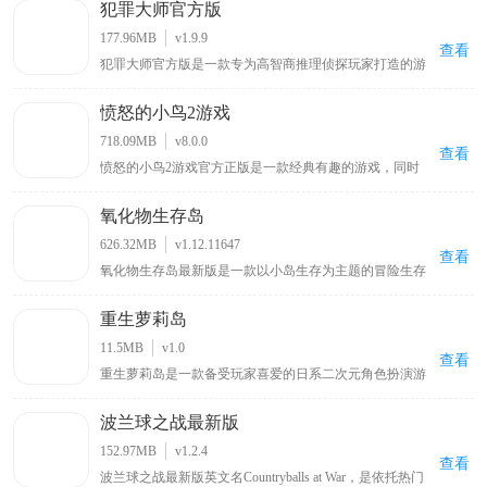
犯罪大师官方版
物，放置方块，制作工具和武器来生存和生活，并挑战不
同的敌对生物。另外，我的世界移动版手游最新版中为了
177.96MB
v1.9.9
让大家的可玩性不在单一，开放了生存模式和上帝模式两
查看
犯罪大师官方版是一款专为高智商推理侦探玩家打造的游
种模式，这两种模式都有着自己的特色之处和不同的游戏
戏，其灵感源自热门电影《唐人街探案》中的侦探游戏，
玩法，其中在生存模式中，玩家将作为一个普通人通过自
玩家可与全球用户一同破解案件，和Q争夺侦探排行榜第
己的努力在满是怪物的世界艰难的生存下去，寻找神秘的
愤怒的小鸟2游戏
一位置，游戏内有超多真实案件，还支持多人合作共同解
宝藏，打猎获取食物，开创通往异世界的大门，召唤神话
谜
远古巨龙等。
718.09MB
v8.0.0
查看
愤怒的小鸟2游戏官方正版是一款经典有趣的游戏，同时
也是《愤怒的小鸟》游戏系列中的第二部作品，与前作相
比，本作采用了更加出色的3D引擎制作，使得画面整体表
氧化物生存岛
现有了很大的提升，场景立体效果也显得更加的突出，给
玩家带来很强的视觉冲击力，而小鸟角色得益于在3D画面
626.32MB
v1.12.11647
的加持下，显得更加生动可爱，相信能给玩家带来别样的
查看
氧化物生存岛最新版是一款以小岛生存为主题的冒险生存
惊喜。
游戏，玩家扮演海难者从小岛开启冒险，需在岛上采集木
材等物资，通过工具台合成不同工具，还能查看可制造列
重生萝莉岛
表、服装列表信息，岛上有废弃城市，包含商场、加油站
等建筑物场景可供探索，但要留意棕熊等野兽带来的威胁
11.5MB
v1.0
。
查看
重生萝莉岛是一款备受玩家喜爱的日系二次元角色扮演游
戏，全中文汉化版本搭配绅士向日系配音，带来沉浸式游
戏体验，玩家可扮演不同角色在奇幻萝莉岛展开冒险，通
波兰球之战最新版
过多样化剧情选择与互动玩法体验紧张刺激探索之旅，游
戏场景设计精良、角色形象生动，战斗系统和日常互动都
152.97MB
v1.2.4
充满趣味性
查看
波兰球之战最新版英文名Countryballs at War，是依托热门