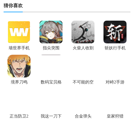
猜你喜欢
墙世界手机
指尖突围
火柴人收割
斩妖行手机
版
者
版
境界刀鸣
数码宝贝格
不可能的空
对峙2手游
斗编年史手
间
机版
正当防卫2
我这一刀下
合金弹头
皇家狩猎
去