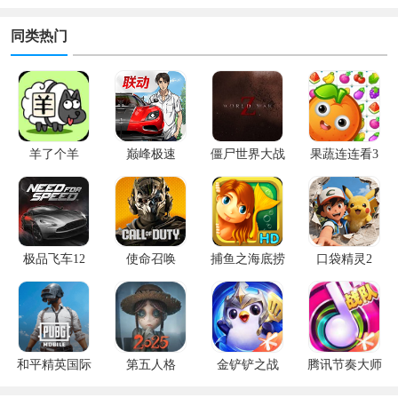
同类热门
羊了个羊
巅峰极速
僵尸世界大战
果蔬连连看3
极品飞车12
使命召唤
捕鱼之海底捞
口袋精灵2
和平精英国际
第五人格
金铲铲之战
腾讯节奏大师
服