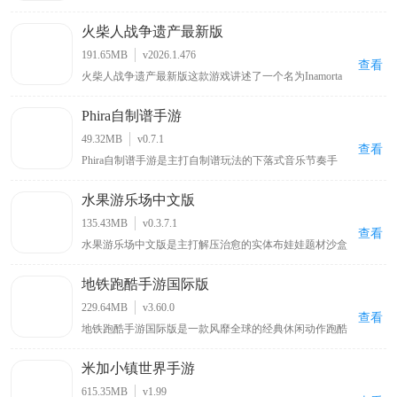
波兰球梗打造的国家题材策略战争手游。采用萌系卡通画
风弱化战争严肃感，融合回合制国家经营与实时战场作战
火柴人战争遗产最新版
双玩法，玩家任选国家阵营执掌政权，统筹资源调配、兵
种编组、外交博弈，稳步扩张国土版图，发展国力登顶超
191.65MB
v2026.1.476
级大国。游戏原生支持简体中文，手动切换即可适配母语
查看
火柴人战争遗产最新版这款游戏讲述了一个名为Inamorta
游玩，兼顾趣味玩梗与深度策略博弈，适配策略游戏爱好
的世界里，各个国家形成了自己独特的战争工艺，而你将
者游玩体验。
被投放在这里，通过闯关推进的方式来获取不同国家的战
Phira自制谱手游
争工艺。该游戏场景设计宏伟，地图广袤，在地图上会有
不同国家划分出来疆域，你将依照不断增加的战争工艺来
49.32MB
v0.7.1
突破各个国家的防御，好吸取成熟的战争艺术，游戏关卡
查看
Phira自制谱手游是主打自制谱玩法的下落式音乐节奏手
多样，具备的玩法也非常丰富，绝对会给予你非常刺激的
游，依托海量曲库、多元游玩模式打造沉浸式音游体验。
战争艺术。
游戏收录各类曲风曲目，划分梯度难度、多样对局模式，
水果游乐场中文版
适配不同水平玩家随心游玩。依托精准下落式音符判定机
制，把控节奏点击音符，感受旋律与操作联动的乐趣。同
135.43MB
v0.3.7.1
时本作是稳定性极强的本地自制谱模拟器，兼顾游玩、制
查看
水果游乐场中文版是主打解压治愈的实体布娃娃题材沙盒
谱双向功能，搭建玩家创作社区，汇聚海量自制谱面，兼
手游，融合创造建造、自由探索、趣味互动多重玩法。游
顾休闲听歌、节奏闯关、谱面创作多重体验，是音游爱好
戏内置海量素材道具，零规则束缚释放玩家想象力，随心
者的优质佳作。
地铁跑酷手游国际版
搭建机械装置、载具车辆、休闲建筑，打造专属原创作
品。搭配全视角自由切换功能，多角度把控创作细节，优
229.64MB
v3.60.0
化建造手感。本次上线全新汉化版本，打开即为原生中文
查看
地铁跑酷手游国际版是一款风靡全球的经典休闲动作跑酷
界面，扫清语言障碍，轻松沉浸式体验自由沙盒乐趣。
手游，延续原版无尽跑酷核心玩法，带来全新升级的国际
服游玩体验。游戏以趣味街头跑酷为题材，玩家将化身主
米加小镇世界手游
角杰克，因地铁轨道涂鸦被警察与猎犬追捕，开启惊险刺
激的无尽逃亡之旅。通过上下左右滑动屏幕灵活闪避轨道
615.35MB
v1.99