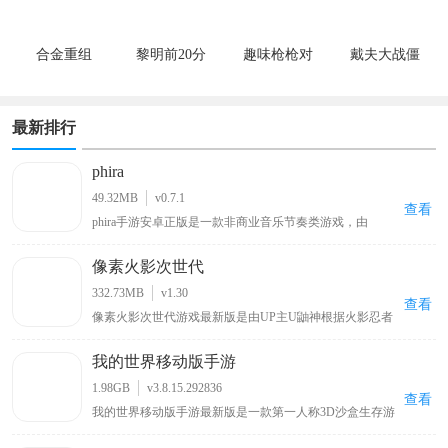
合金重组
黎明前20分
趣味枪枪对
戴夫大战僵
钟
决
尸
最新排行
phira
49.32MB
v0.7.1
查看
phira手游安卓正版是一款非商业音乐节奏类游戏，由
MivikQ基于phigros玩法而打造的，采用了顶尖的Rust技术
打造，为玩家收集了众多b站大神和其他用户授权发布的
像素火影次世代
自制音乐谱，包括网上知名度很高的零号车辆、喜之郎果
肉果冻、我要当太空人、初音未来的消失等原创歌曲关卡
332.73MB
v1.30
都可以在这里找到，可以让玩家在玩游戏的同时也能听音
查看
像素火影次世代游戏最新版是由UP主U鼬神根据火影忍者
乐。
改编自制的一款像素格斗手游。游戏延续系列经典的像素
美术，你可以操控带土、鸣人、佐助、卡卡西、春野樱、
我的世界移动版手游
佩恩、宇智波斑「秽土转生·解」等多位原作角色，每个角
色拥有独特的技能组合与秘卷系统，玩家可通过连招、位
1.98GB
v3.8.15.292836
移与特殊技实现高自由度操作。除单人剧情外，还包含对
查看
我的世界移动版手游最新版是一款第一人称3D沙盒生存游
战、忍界大战、无尽试炼、演练等玩法，满足休闲刷本与
戏，在这里玩家可自由探索一个虚构的世界，建造结构，
竞技PK两类需求。
收集资源，与其他玩家互动，玩家还可以通过种植农作