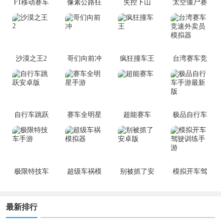
F1移动赛车
像素公路狂
失控下山
太空僵尸赛
最新版
飙手游
车手游
沙漠之王2
哥们向前冲
疯狂撞车王
台湾赛车竞
速外卖员模
拟器
自行车跳跃
赛车全明星
超能赛车
极品自行车
安卓版
手游
手游最新版
极限特技车
超级车祸模
别被抓了安
模拟开车驾
手游
拟器
卓版
驶训练手游
最新排行