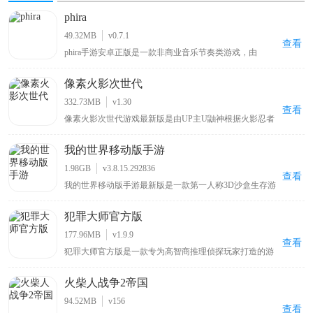
phira
49.32MB
v0.7.1
查看
phira手游安卓正版是一款非商业音乐节奏类游戏，由
MivikQ基于phigros玩法而打造的，采用了顶尖的Rust技术
打造，为玩家收集了众多b站大神和其他用户授权发布的
像素火影次世代
自制音乐谱，包括网上知名度很高的零号车辆、喜之郎果
肉果冻、我要当太空人、初音未来的消失等原创歌曲关卡
332.73MB
v1.30
都可以在这里找到，可以让玩家在玩游戏的同时也能听音
查看
像素火影次世代游戏最新版是由UP主U鼬神根据火影忍者
乐。
改编自制的一款像素格斗手游。游戏延续系列经典的像素
美术，你可以操控带土、鸣人、佐助、卡卡西、春野樱、
我的世界移动版手游
佩恩、宇智波斑「秽土转生·解」等多位原作角色，每个角
色拥有独特的技能组合与秘卷系统，玩家可通过连招、位
1.98GB
v3.8.15.292836
移与特殊技实现高自由度操作。除单人剧情外，还包含对
查看
我的世界移动版手游最新版是一款第一人称3D沙盒生存游
战、忍界大战、无尽试炼、演练等玩法，满足休闲刷本与
戏，在这里玩家可自由探索一个虚构的世界，建造结构，
竞技PK两类需求。
收集资源，与其他玩家互动，玩家还可以通过种植农作
犯罪大师官方版
物，放置方块，制作工具和武器来生存和生活，并挑战不
同的敌对生物。另外，我的世界移动版手游最新版中为了
177.96MB
v1.9.9
让大家的可玩性不在单一，开放了生存模式和上帝模式两
查看
犯罪大师官方版是一款专为高智商推理侦探玩家打造的游
种模式，这两种模式都有着自己的特色之处和不同的游戏
戏，其灵感源自热门电影《唐人街探案》中的侦探游戏，
玩法，其中在生存模式中，玩家将作为一个普通人通过自
玩家可与全球用户一同破解案件，和Q争夺侦探排行榜第
己的努力在满是怪物的世界艰难的生存下去，寻找神秘的
火柴人战争2帝国
一位置，游戏内有超多真实案件，还支持多人合作共同解
宝藏，打猎获取食物，开创通往异世界的大门，召唤神话
谜
远古巨龙等。
94.52MB
v156
查看