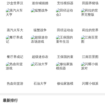
沙盒世界汉
迷你城镇婚
烹饪模拟器
田园养猪场
化版
礼派对手游
蒸汽火车大
猛蟹战争
田径运动会
莉拉的世界
亨
2
完整版
餐厅养成记
超级迷你农
王保国的童
江南百景图
场游戏
年生活
热血街篮游
石油大亨
修仙家族模
闪耀小镇派
戏
拟器
对
最新排行