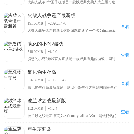
火柴人战争2帝国手机版是一款以经典火柴人为主题打造
的策略对抗类游戏，与火柴人不同的是，这个版本添加了
不同的升级方式和 200 多种物品，还有惊人的升级系统和
火柴人战争遗产最新版
更多助推器。同时，游戏继承了原来的经典玩法，首先你
需要建造矿工来收集珍贵的黄金和宝石，你可以用它们来
191.65MB
v2026.1.476
购买各种火柴人战士，包括矿工、剑士、弓箭手、重装步
查看
火柴人战争遗产最新版这款游戏讲述了一个名为Inamorta
兵、巫师、小兵、弹射器、塔等，每个战士都进行了炫酷
的世界里，各个国家形成了自己独特的战争工艺，而你将
的设计，让玩家可以有更好的视觉体验。
被投放在这里，通过闯关推进的方式来获取不同国家的战
愤怒的小鸟2游戏
争工艺。该游戏场景设计宏伟，地图广袤，在地图上会有
不同国家划分出来疆域，你将依照不断增加的战争工艺来
718.09MB
v8.0.0
突破各个国家的防御，好吸取成熟的战争艺术，游戏关卡
查看
愤怒的小鸟2游戏官方正版是一款经典有趣的游戏，同时
多样，具备的玩法也非常丰富，绝对会给予你非常刺激的
也是《愤怒的小鸟》游戏系列中的第二部作品，与前作相
战争艺术。
比，本作采用了更加出色的3D引擎制作，使得画面整体表
氧化物生存岛
现有了很大的提升，场景立体效果也显得更加的突出，给
玩家带来很强的视觉冲击力，而小鸟角色得益于在3D画面
626.32MB
v1.12.11647
的加持下，显得更加生动可爱，相信能给玩家带来别样的
查看
氧化物生存岛最新版是一款以小岛生存为主题的冒险生存
惊喜。
游戏，玩家扮演海难者从小岛开启冒险，需在岛上采集木
材等物资，通过工具台合成不同工具，还能查看可制造列
波兰球之战最新版
表、服装列表信息，岛上有废弃城市，包含商场、加油站
等建筑物场景可供探索，但要留意棕熊等野兽带来的威胁
152.97MB
v1.2.4
。
查看
波兰球之战最新版英文名Countryballs at War，是依托热门
波兰球梗打造的国家题材策略战争手游。采用萌系卡通画
风弱化战争严肃感，融合回合制国家经营与实时战场作战
重生萝莉岛
双玩法，玩家任选国家阵营执掌政权，统筹资源调配、兵