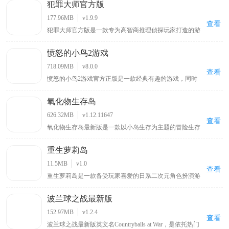
犯罪大师官方版
物，放置方块，制作工具和武器来生存和生活，并挑战不
同的敌对生物。另外，我的世界移动版手游最新版中为了
177.96MB
v1.9.9
让大家的可玩性不在单一，开放了生存模式和上帝模式两
查看
犯罪大师官方版是一款专为高智商推理侦探玩家打造的游
种模式，这两种模式都有着自己的特色之处和不同的游戏
戏，其灵感源自热门电影《唐人街探案》中的侦探游戏，
玩法，其中在生存模式中，玩家将作为一个普通人通过自
玩家可与全球用户一同破解案件，和Q争夺侦探排行榜第
己的努力在满是怪物的世界艰难的生存下去，寻找神秘的
愤怒的小鸟2游戏
一位置，游戏内有超多真实案件，还支持多人合作共同解
宝藏，打猎获取食物，开创通往异世界的大门，召唤神话
谜
远古巨龙等。
718.09MB
v8.0.0
查看
愤怒的小鸟2游戏官方正版是一款经典有趣的游戏，同时
也是《愤怒的小鸟》游戏系列中的第二部作品，与前作相
比，本作采用了更加出色的3D引擎制作，使得画面整体表
氧化物生存岛
现有了很大的提升，场景立体效果也显得更加的突出，给
玩家带来很强的视觉冲击力，而小鸟角色得益于在3D画面
626.32MB
v1.12.11647
的加持下，显得更加生动可爱，相信能给玩家带来别样的
查看
氧化物生存岛最新版是一款以小岛生存为主题的冒险生存
惊喜。
游戏，玩家扮演海难者从小岛开启冒险，需在岛上采集木
材等物资，通过工具台合成不同工具，还能查看可制造列
重生萝莉岛
表、服装列表信息，岛上有废弃城市，包含商场、加油站
等建筑物场景可供探索，但要留意棕熊等野兽带来的威胁
11.5MB
v1.0
。
查看
重生萝莉岛是一款备受玩家喜爱的日系二次元角色扮演游
戏，全中文汉化版本搭配绅士向日系配音，带来沉浸式游
戏体验，玩家可扮演不同角色在奇幻萝莉岛展开冒险，通
波兰球之战最新版
过多样化剧情选择与互动玩法体验紧张刺激探索之旅，游
戏场景设计精良、角色形象生动，战斗系统和日常互动都
152.97MB
v1.2.4
充满趣味性
查看
波兰球之战最新版英文名Countryballs at War，是依托热门