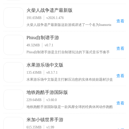
波兰球梗打造的国家题材策略战争手游。采用萌系卡通画
风弱化战争严肃感，融合回合制国家经营与实时战场作战
火柴人战争遗产最新版
双玩法，玩家任选国家阵营执掌政权，统筹资源调配、兵
种编组、外交博弈，稳步扩张国土版图，发展国力登顶超
191.65MB
v2026.1.476
级大国。游戏原生支持简体中文，手动切换即可适配母语
查看
火柴人战争遗产最新版这款游戏讲述了一个名为Inamorta
游玩，兼顾趣味玩梗与深度策略博弈，适配策略游戏爱好
的世界里，各个国家形成了自己独特的战争工艺，而你将
者游玩体验。
被投放在这里，通过闯关推进的方式来获取不同国家的战
Phira自制谱手游
争工艺。该游戏场景设计宏伟，地图广袤，在地图上会有
不同国家划分出来疆域，你将依照不断增加的战争工艺来
49.32MB
v0.7.1
突破各个国家的防御，好吸取成熟的战争艺术，游戏关卡
查看
Phira自制谱手游是主打自制谱玩法的下落式音乐节奏手
多样，具备的玩法也非常丰富，绝对会给予你非常刺激的
游，依托海量曲库、多元游玩模式打造沉浸式音游体验。
战争艺术。
游戏收录各类曲风曲目，划分梯度难度、多样对局模式，
水果游乐场中文版
适配不同水平玩家随心游玩。依托精准下落式音符判定机
制，把控节奏点击音符，感受旋律与操作联动的乐趣。同
135.43MB
v0.3.7.1
时本作是稳定性极强的本地自制谱模拟器，兼顾游玩、制
查看
水果游乐场中文版是主打解压治愈的实体布娃娃题材沙盒
谱双向功能，搭建玩家创作社区，汇聚海量自制谱面，兼
手游，融合创造建造、自由探索、趣味互动多重玩法。游
顾休闲听歌、节奏闯关、谱面创作多重体验，是音游爱好
戏内置海量素材道具，零规则束缚释放玩家想象力，随心
者的优质佳作。
地铁跑酷手游国际版
搭建机械装置、载具车辆、休闲建筑，打造专属原创作
品。搭配全视角自由切换功能，多角度把控创作细节，优
229.64MB
v3.60.0
化建造手感。本次上线全新汉化版本，打开即为原生中文
查看
地铁跑酷手游国际版是一款风靡全球的经典休闲动作跑酷
界面，扫清语言障碍，轻松沉浸式体验自由沙盒乐趣。
手游，延续原版无尽跑酷核心玩法，带来全新升级的国际
服游玩体验。游戏以趣味街头跑酷为题材，玩家将化身主
米加小镇世界手游
角杰克，因地铁轨道涂鸦被警察与猎犬追捕，开启惊险刺
激的无尽逃亡之旅。通过上下左右滑动屏幕灵活闪避轨道
615.35MB
v1.99