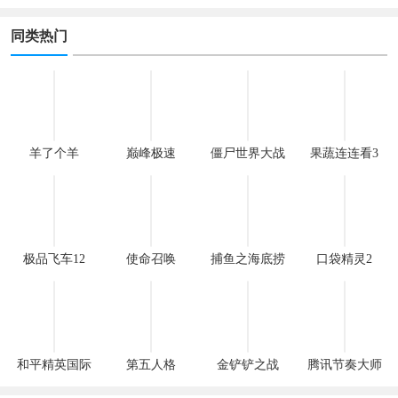
同类热门
羊了个羊
巅峰极速
僵尸世界大战
果蔬连连看3
极品飞车12
使命召唤
捕鱼之海底捞
口袋精灵2
和平精英国际
第五人格
金铲铲之战
腾讯节奏大师
服