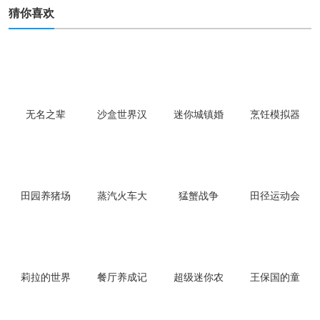
猜你喜欢
无名之辈
沙盒世界汉
迷你城镇婚
烹饪模拟器
化版
礼派对手游
田园养猪场
蒸汽火车大
猛蟹战争
田径运动会
亨
2
莉拉的世界
餐厅养成记
超级迷你农
王保国的童
完整版
场游戏
年生活