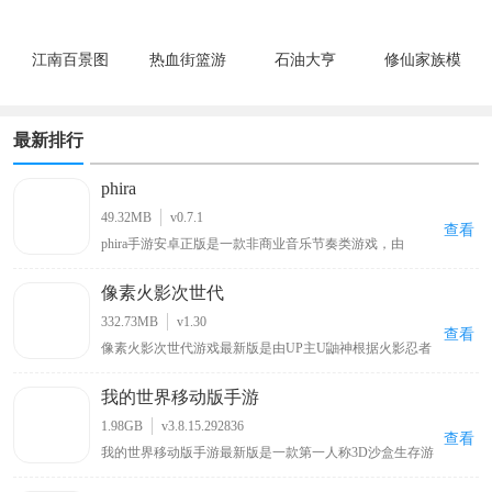
江南百景图
热血街篮游
石油大亨
修仙家族模
戏
拟器
最新排行
phira
49.32MB
v0.7.1
查看
phira手游安卓正版是一款非商业音乐节奏类游戏，由
MivikQ基于phigros玩法而打造的，采用了顶尖的Rust技术
打造，为玩家收集了众多b站大神和其他用户授权发布的
像素火影次世代
自制音乐谱，包括网上知名度很高的零号车辆、喜之郎果
肉果冻、我要当太空人、初音未来的消失等原创歌曲关卡
332.73MB
v1.30
都可以在这里找到，可以让玩家在玩游戏的同时也能听音
查看
像素火影次世代游戏最新版是由UP主U鼬神根据火影忍者
乐。
改编自制的一款像素格斗手游。游戏延续系列经典的像素
美术，你可以操控带土、鸣人、佐助、卡卡西、春野樱、
我的世界移动版手游
佩恩、宇智波斑「秽土转生·解」等多位原作角色，每个角
色拥有独特的技能组合与秘卷系统，玩家可通过连招、位
1.98GB
v3.8.15.292836
移与特殊技实现高自由度操作。除单人剧情外，还包含对
查看
我的世界移动版手游最新版是一款第一人称3D沙盒生存游
战、忍界大战、无尽试炼、演练等玩法，满足休闲刷本与
戏，在这里玩家可自由探索一个虚构的世界，建造结构，
竞技PK两类需求。
收集资源，与其他玩家互动，玩家还可以通过种植农作