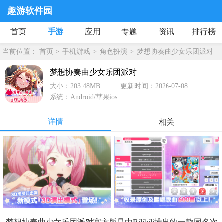
趣游软件园
首页
手游
应用
专题
资讯
排行榜
当前位置：
首页
手机游戏
角色扮演
梦想协奏曲少女乐团派对
梦想协奏曲少女乐团派对
大小：203.48MB
更新时间：2026-07-08
系统：Android/苹果ios
详情
相关
梦想协奏曲少女乐团派对官方版是由bilibili推出的一款同名次