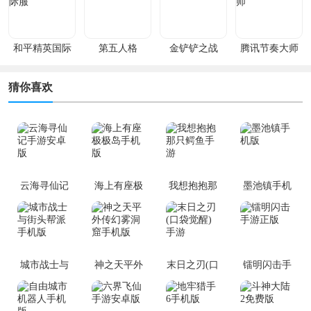
和平精英国际
第五人格
金铲铲之战
腾讯节奏大师
服
猜你喜欢
云海寻仙记
海上有座极
我想抱抱那
墨池镇手机
手游安卓版
极岛手机版
只鳄鱼手游
版
城市战士与
神之天平外
末日之刃(口
镭明闪击手
街头帮派手
传幻雾洞窟
袋觉醒)手游
游正版
机版
手机版