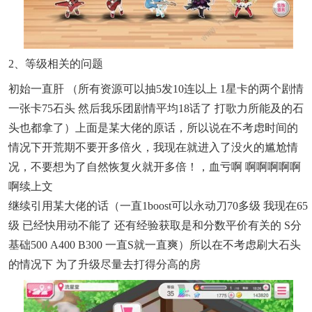
2、等级相关的问题
初始一直肝 （所有资源可以抽5发10连以上 1星卡的两个剧情
一张卡75石头 然后我乐团剧情平均18话了 打歌力所能及的石
头也都拿了）上面是某大佬的原话，所以说在不考虑时间的
情况下开荒期不要开多倍火，我现在就进入了没火的尴尬情
况，不要想为了自然恢复火就开多倍！，血亏啊 啊啊啊啊啊
啊续上文
继续引用某大佬的话（一直1boost可以永动刀70多级 我现在65
级 已经快用动不能了 还有经验获取是和分数平价有关的 S分
基础500 A400 B300 一直s就一直爽）所以在不考虑刷大石头
的情况下 为了升级尽量去打得分高的房