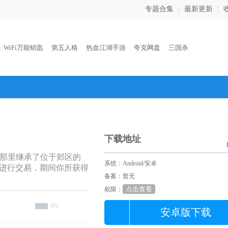
专题合集
|
最新更新
|
：
WiFi万能钥匙
第五人格
热血江湖手游
夸克网盘
三国杀
下载地址
祖父那里继承了位于郊区的
系统：Android/安卓
进行交易，期间你所获得
备案：暂无
点击查看
权限：
9%
安卓版下载