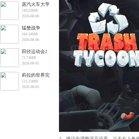
蒸汽火车大亨
149.03MB
2026-08-06
13:29:53
猛蟹战争
164.24MB
2026-08-06
11:48:58
田径运动会2
72.74MB
2026-08-05
16:41:41
莉拉的世界完
121.55MB
整版
2026-08-05
16:15:47
2、建议先调整语言设置，点击右上角的