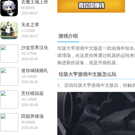
去魔王城上班
68.80MB
2026-08-07
13:30:46
无名之辈
13.22MB
游戏介绍
2026-08-07
12:00:21
沙盒世界汉化
垃圾大亨游戏中文版是一款由海外知名厂
102.87MB
版
填埋场，在这里你将通过机器的运转来
2026-08-06
购进新的设备，或是升级机器。
16:13:39
迷你城镇婚礼
垃圾大亨游戏中文版怎么玩
145.44MB
派对手游
2026-08-06
1、启动垃圾大亨游戏中文版后，轻触
16:04:43
烹饪模拟器
165.58MB
2026-08-06
13:48:01
田园养猪场
48.64MB
2026-08-06
13:36:30