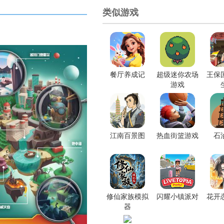
类似游戏
餐厅养成记
超级迷你农场
王保
游戏
江南百景图
热血街篮游戏
石
修仙家族模拟
闪耀小镇派对
花开
器