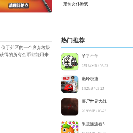
定制女仆游戏
热门推荐
承了位于郊区的一个废弃垃圾
获得的所有金币都能用来
羊了个羊
255.84MB / 03-23
巅峰极速
1.92GB / 03-23
僵尸世界大战
20.99MB / 03-23
果蔬连连看3