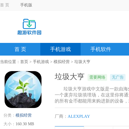
首 页
手机版
首 页
手机游戏
手机软件
当前位置：
首页
>
手机游戏
>
模拟经营
> 垃圾大亨
垃圾大亨
需要网络
无广告
垃圾大亨游戏中文版是一款由海外
一个废弃垃圾填埋场，在这里你将通
的所有金币都能用来购进新的设备，
分类：
模拟经营
厂商：
ALEXPLAY
大小：
160.30 MB