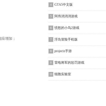
GTA5中文版
4
阿伟消消消游戏
5
愤怒的小鸟2游戏
6
相应增加；
浮岛冒险手机版
7
projectz手游
8
雷电将军的惩罚游戏
9
细胞实验室
10