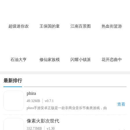
超级迷你农
王保国的童
江南百景图
热血街篮游
场游戏
年生活
戏
石油大亨
修仙家族模
闪耀小镇派
花开恋曲中
拟器
对
文版
最新排行
phira
49.32MB
v0.7.1
查看
phira手游安卓正版是一款非商业音乐节奏类游戏，由
MivikQ基于phigros玩法而打造的，采用了顶尖的Rust技术
打造，为玩家收集了众多b站大神和其他用户授权发布的
像素火影次世代
自制音乐谱，包括网上知名度很高的零号车辆、喜之郎果
肉果冻、我要当太空人、初音未来的消失等原创歌曲关卡
332.73MB
v1.30