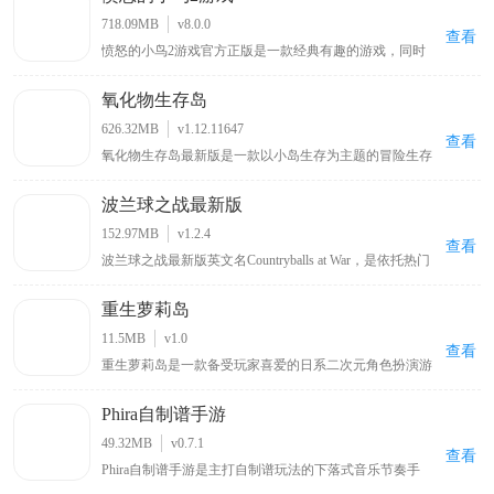
不同国家划分出来疆域，你将依照不断增加的战争工艺来
718.09MB
v8.0.0
突破各个国家的防御，好吸取成熟的战争艺术，游戏关卡
查看
愤怒的小鸟2游戏官方正版是一款经典有趣的游戏，同时
多样，具备的玩法也非常丰富，绝对会给予你非常刺激的
也是《愤怒的小鸟》游戏系列中的第二部作品，与前作相
战争艺术。
比，本作采用了更加出色的3D引擎制作，使得画面整体表
氧化物生存岛
现有了很大的提升，场景立体效果也显得更加的突出，给
玩家带来很强的视觉冲击力，而小鸟角色得益于在3D画面
626.32MB
v1.12.11647
的加持下，显得更加生动可爱，相信能给玩家带来别样的
查看
氧化物生存岛最新版是一款以小岛生存为主题的冒险生存
惊喜。
游戏，玩家扮演海难者从小岛开启冒险，需在岛上采集木
材等物资，通过工具台合成不同工具，还能查看可制造列
波兰球之战最新版
表、服装列表信息，岛上有废弃城市，包含商场、加油站
等建筑物场景可供探索，但要留意棕熊等野兽带来的威胁
152.97MB
v1.2.4
。
查看
波兰球之战最新版英文名Countryballs at War，是依托热门
波兰球梗打造的国家题材策略战争手游。采用萌系卡通画
风弱化战争严肃感，融合回合制国家经营与实时战场作战
重生萝莉岛
双玩法，玩家任选国家阵营执掌政权，统筹资源调配、兵
种编组、外交博弈，稳步扩张国土版图，发展国力登顶超
11.5MB
v1.0
级大国。游戏原生支持简体中文，手动切换即可适配母语
查看
重生萝莉岛是一款备受玩家喜爱的日系二次元角色扮演游
游玩，兼顾趣味玩梗与深度策略博弈，适配策略游戏爱好
戏，全中文汉化版本搭配绅士向日系配音，带来沉浸式游
者游玩体验。
戏体验，玩家可扮演不同角色在奇幻萝莉岛展开冒险，通
Phira自制谱手游
过多样化剧情选择与互动玩法体验紧张刺激探索之旅，游
戏场景设计精良、角色形象生动，战斗系统和日常互动都
49.32MB
v0.7.1
充满趣味性
查看
Phira自制谱手游是主打自制谱玩法的下落式音乐节奏手
游，依托海量曲库、多元游玩模式打造沉浸式音游体验。