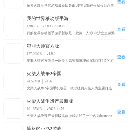
都可以在这里找到，可以让玩家在玩游戏的同时也能听音
查看
像素火影次世代游戏最新版是由UP主U鼬神根据火影忍者
乐。
改编自制的一款像素格斗手游。游戏延续系列经典的像素
美术，你可以操控带土、鸣人、佐助、卡卡西、春野樱、
我的世界移动版手游
佩恩、宇智波斑「秽土转生·解」等多位原作角色，每个角
色拥有独特的技能组合与秘卷系统，玩家可通过连招、位
1.98GB
v3.8.15.292836
移与特殊技实现高自由度操作。除单人剧情外，还包含对
查看
我的世界移动版手游最新版是一款第一人称3D沙盒生存游
战、忍界大战、无尽试炼、演练等玩法，满足休闲刷本与
戏，在这里玩家可自由探索一个虚构的世界，建造结构，
竞技PK两类需求。
收集资源，与其他玩家互动，玩家还可以通过种植农作
犯罪大师官方版
物，放置方块，制作工具和武器来生存和生活，并挑战不
同的敌对生物。另外，我的世界移动版手游最新版中为了
177.96MB
v1.9.9
让大家的可玩性不在单一，开放了生存模式和上帝模式两
查看
犯罪大师官方版是一款专为高智商推理侦探玩家打造的游
种模式，这两种模式都有着自己的特色之处和不同的游戏
戏，其灵感源自热门电影《唐人街探案》中的侦探游戏，
玩法，其中在生存模式中，玩家将作为一个普通人通过自
玩家可与全球用户一同破解案件，和Q争夺侦探排行榜第
己的努力在满是怪物的世界艰难的生存下去，寻找神秘的
火柴人战争2帝国
一位置，游戏内有超多真实案件，还支持多人合作共同解
宝藏，打猎获取食物，开创通往异世界的大门，召唤神话
谜
远古巨龙等。
94.52MB
v156
查看
火柴人战争2帝国手机版是一款以经典火柴人为主题打造
的策略对抗类游戏，与火柴人不同的是，这个版本添加了
不同的升级方式和 200 多种物品，还有惊人的升级系统和
火柴人战争遗产最新版
更多助推器。同时，游戏继承了原来的经典玩法，首先你
需要建造矿工来收集珍贵的黄金和宝石，你可以用它们来
191.65MB
v2026.1.476
购买各种火柴人战士，包括矿工、剑士、弓箭手、重装步
查看
火柴人战争遗产最新版这款游戏讲述了一个名为Inamorta
兵、巫师、小兵、弹射器、塔等，每个战士都进行了炫酷
的世界里，各个国家形成了自己独特的战争工艺，而你将
的设计，让玩家可以有更好的视觉体验。
被投放在这里，通过闯关推进的方式来获取不同国家的战
愤怒的小鸟2游戏
争工艺。该游戏场景设计宏伟，地图广袤，在地图上会有