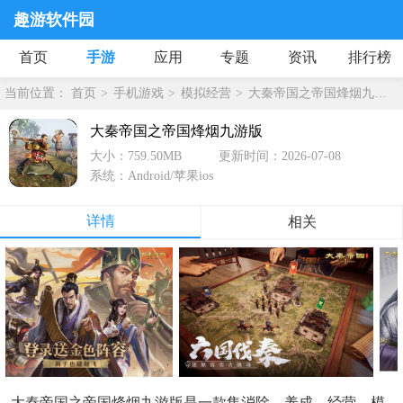
趣游软件园
首页
手游
应用
专题
资讯
排行榜
当前位置：
首页
手机游戏
模拟经营
大秦帝国之帝国烽烟九游版
大秦帝国之帝国烽烟九游版
大小：759.50MB
更新时间：2026-07-08
系统：Android/苹果ios
详情
相关
大秦帝国之帝国烽烟九游版是一款集消除、养成、经营、模