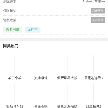
系统要求：
Android/苹果ios
权限须知
点击查看
隐私政策
点击查看
需要网络
无广告
同类热门
羊了个羊
巅峰极速
僵尸世界大战
果蔬连连看3
极品飞车12
使命召唤
捕鱼之海底捞
口袋精灵2