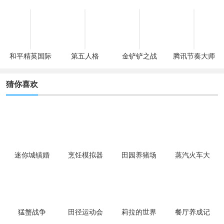
和平精英国际
第五人格
金铲铲之战
腾讯节奏大师
服
猜你喜欢
迷你城镇婚
烹饪模拟器
田园养猪场
蒸汽火车大
礼派对手游
亨
猛蟹战争
田径运动会
莉拉的世界
餐厅养成记
2
完整版