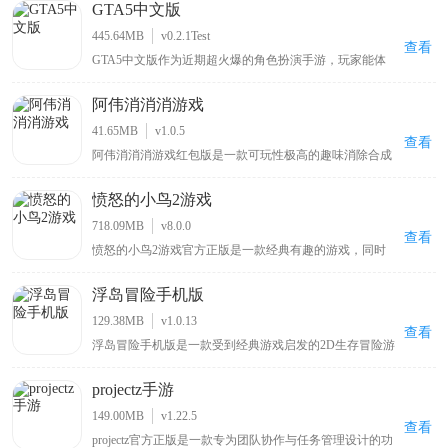
GTA5中文版
还加强了安吉拉的形象，使其变得更加活灵活现，给予了
玩家身临其境的代入感。游戏的操作十分简单，与前作基
445.64MB
v0.2.1Test
本相同，在游戏初期有着非常细致的新手引导系统，玩家
查看
GTA5中文版作为近期超火爆的角色扮演手游，玩家能体
不用担心上手很难。
验新版本上线的模式玩法，玩法趣味十足，在gta手机免费
版正版中有多种随机事件，玩家可依据攻略在游戏中实际
阿伟消消消游戏
操作，能在手机上尽享游戏乐趣，还可在游戏里邀请好友
一同加入，感受GTA5最新手机版带来的精彩体验。
41.65MB
v1.0.5
查看
阿伟消消消游戏红包版是一款可玩性极高的趣味消除合成
手游，采用经典消除玩法搭配简洁游戏画面，玩家通过消
除盒子获取积分还有机会领取红包，游戏里既包含简单的
愤怒的小鸟2游戏
剔除元素，也有有趣的爱情情节，能让玩家沉浸其中，尽
情享受甜蜜乐趣，给玩家带来别具一格的消除游戏体验，
718.09MB
v8.0.0
适合喜爱消除类游戏的玩家畅玩。
查看
愤怒的小鸟2游戏官方正版是一款经典有趣的游戏，同时
也是《愤怒的小鸟》游戏系列中的第二部作品，与前作相
比，本作采用了更加出色的3D引擎制作，使得画面整体表
浮岛冒险手机版
现有了很大的提升，场景立体效果也显得更加的突出，给
玩家带来很强的视觉冲击力，而小鸟角色得益于在3D画面
129.38MB
v1.0.13
的加持下，显得更加生动可爱，相信能给玩家带来别样的
查看
浮岛冒险手机版是一款受到经典游戏启发的2D生存冒险游
惊喜。
戏，同时也叫作：浮岛物语、Forager。它融合了《星露
谷》、《泰拉瑞亚》和《塞尔达》系列的精华元素，给玩
projectz手游
家带来了熟悉而愉快的游戏体验。在游戏中充满了探索的
乐趣，你可以自由地在浮岛上探索、收集资源、打造工具
149.00MB
v1.22.5
和装备，面对挑战并解锁新的区域。
查看
projectz官方正版是一款专为团队协作与任务管理设计的功