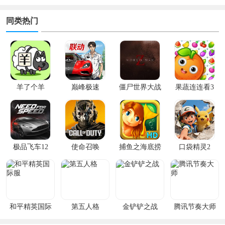
同类热门
羊了个羊
巅峰极速
僵尸世界大战
果蔬连连看3
极品飞车12
使命召唤
捕鱼之海底捞
口袋精灵2
和平精英国际
第五人格
金铲铲之战
腾讯节奏大师
服