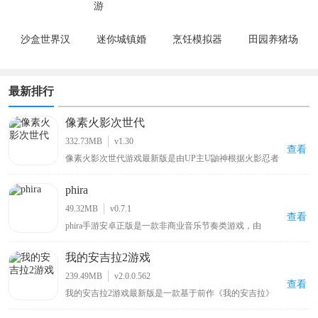
沙盒世界汉
迷你城镇婚
烹饪模拟器
田园养猪场
化版
礼派对手游
最新排行
像素火影次世代
332.73MB
v1.30
查看
像素火影次世代游戏最新版是由UP主U鼬神根据火影忍者
改编自制的一款像素格斗手游。游戏延续系列经典的像素
美术，你可以操控带土、鸣人、佐助、卡卡西、春野樱、
phira
佩恩、宇智波斑「秽土转生·解」等多位原作角色，每个角
色拥有独特的技能组合与秘卷系统，玩家可通过连招、位
49.32MB
v0.7.1
移与特殊技实现高自由度操作。除单人剧情外，还包含对
查看
phira手游安卓正版是一款非商业音乐节奏类游戏，由
战、忍界大战、无尽试炼、演练等玩法，满足休闲刷本与
MivikQ基于phigros玩法而打造的，采用了顶尖的Rust技术
竞技PK两类需求。
打造，为玩家收集了众多b站大神和其他用户授权发布的
我的安吉拉2游戏
自制音乐谱，包括网上知名度很高的零号车辆、喜之郎果
肉果冻、我要当太空人、初音未来的消失等原创歌曲关卡
239.49MB
v2.0.0.562
都可以在这里找到，可以让玩家在玩游戏的同时也能听音
查看
我的安吉拉2游戏最新版是一款基于前作《我的安吉拉》
乐。
而全新制作的虚拟猫咪模拟养成手游，由广州金科文化科
技有限公司精心打造，不仅继承了前作优质精美的画风，