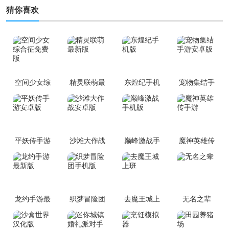
猜你喜欢
空间少女综
精灵联萌最
东煌纪手机
宠物集结手
合征免费版
新版
版
游安卓版
平妖传手游
沙滩大作战
巅峰激战手
魔神英雄传
安卓版
安卓版
机版
手游
龙约手游最
织梦冒险团
去魔王城上
无名之辈
新版
手机版
班