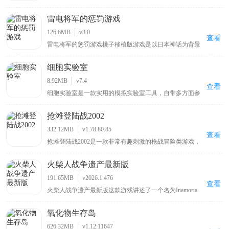
能强大项目管理软件，具备直观用户界面及丰富工具集，
能助力用户高效规划、跟踪和完成项目，无论是小型团队
雷电将军的惩罚游戏
还是大型企业其多样化需求都能满足，支持任务分配、进
度监控、文件共享和实时沟通等功能，跨平台兼容性保证
126.6MB
v3.0
不同设备可无缝使用，云端存储保障数据安全与可访问
查看
雷电将军的惩罚游戏桃子移植版游戏是以日本神话为背景
性，以简洁操作和强大功能成提升团队效率理想之选。
的动作冒险游戏，玩家扮演被雷电将军选中的人类勇士接
受试炼与惩罚，游戏凭借精美画面和流畅战斗系统吸引玩
细胞实验室
家，需在充满挑战关卡击败强大敌人并解开雷电将军背后
秘密，融合角色养成、装备升级和策略战斗等元素带来深
8.92MB
v7.4
度游戏体验，让喜欢动作游戏或对神话故事感兴趣的玩家
查看
细胞实验室是一款实用的模拟实验室工具，自带多方面参
都能从中找到乐趣。
数内容，用户可按需设置细胞参数与环境参数，通过实验
培养出所需细胞，软件会依据用户设置的参数提供专业的
抢滩登陆战2002
培养皿状态，帮助用户提升对细胞实验的学习状态，适合
对细胞实验学习感兴趣的用户使用，能让其在模拟环境中
332.12MB
v1.78.80.85
更好地探索细胞培养相关知识。
查看
抢滩登陆战2002是一款非常有趣刺激的枪战冒险类游戏，
在这款游戏中玩家可以享受到全新的非常刺激紧张的动作
冒险体验，玩家可以在这款软件内享受到各种非常惊险的
火柴人战争遗产最新版
冒险体验，帮助玩家享受到最多元的射击感受体验，帮助
玩家找到各种非常刺激的动作体验，游戏以沙滩登录为背
191.65MB
v2026.1.476
景，玩家需要在这款游戏中收集到各种枪械来面临各种枪
查看
火柴人战争遗产最新版这款游戏讲述了一个名为Inamorta
战体验，玩家可以在这里感受到最多元的游戏魅力，加入
的世界里，各个国家形成了自己独特的战争工艺，而你将
一场刺激战斗吧。
被投放在这里，通过闯关推进的方式来获取不同国家的战
氧化物生存岛
争工艺。该游戏场景设计宏伟，地图广袤，在地图上会有
不同国家划分出来疆域，你将依照不断增加的战争工艺来
626.32MB
v1.12.11647