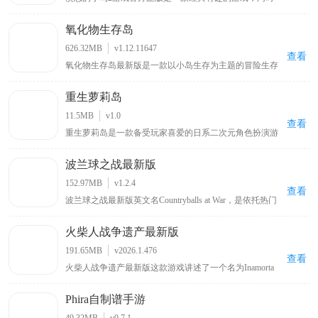
也是《愤怒的小鸟》游戏系列中的第二部作品，与前作相
比，本作采用了更加出色的3D引擎制作，使得画面整体表
氧化物生存岛
现有了很大的提升，场景立体效果也显得更加的突出，给
玩家带来很强的视觉冲击力，而小鸟角色得益于在3D画面
626.32MB
v1.12.11647
的加持下，显得更加生动可爱，相信能给玩家带来别样的
查看
氧化物生存岛最新版是一款以小岛生存为主题的冒险生存
惊喜。
游戏，玩家扮演海难者从小岛开启冒险，需在岛上采集木
材等物资，通过工具台合成不同工具，还能查看可制造列
重生萝莉岛
表、服装列表信息，岛上有废弃城市，包含商场、加油站
等建筑物场景可供探索，但要留意棕熊等野兽带来的威胁
11.5MB
v1.0
。
查看
重生萝莉岛是一款备受玩家喜爱的日系二次元角色扮演游
戏，全中文汉化版本搭配绅士向日系配音，带来沉浸式游
戏体验，玩家可扮演不同角色在奇幻萝莉岛展开冒险，通
波兰球之战最新版
过多样化剧情选择与互动玩法体验紧张刺激探索之旅，游
戏场景设计精良、角色形象生动，战斗系统和日常互动都
152.97MB
v1.2.4
充满趣味性
查看
波兰球之战最新版英文名Countryballs at War，是依托热门
波兰球梗打造的国家题材策略战争手游。采用萌系卡通画
风弱化战争严肃感，融合回合制国家经营与实时战场作战
火柴人战争遗产最新版
双玩法，玩家任选国家阵营执掌政权，统筹资源调配、兵
种编组、外交博弈，稳步扩张国土版图，发展国力登顶超
191.65MB
v2026.1.476
级大国。游戏原生支持简体中文，手动切换即可适配母语
查看
火柴人战争遗产最新版这款游戏讲述了一个名为Inamorta
游玩，兼顾趣味玩梗与深度策略博弈，适配策略游戏爱好
的世界里，各个国家形成了自己独特的战争工艺，而你将
者游玩体验。
被投放在这里，通过闯关推进的方式来获取不同国家的战
Phira自制谱手游
争工艺。该游戏场景设计宏伟，地图广袤，在地图上会有
不同国家划分出来疆域，你将依照不断增加的战争工艺来
49.32MB
v0.7.1