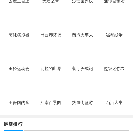
去魔王城上
无名之辈
沙盒世界汉
迷你城镇婚
班
化版
礼派对手游
烹饪模拟器
田园养猪场
蒸汽火车大
猛蟹战争
亨
田径运动会
莉拉的世界
餐厅养成记
超级迷你农
2
完整版
场游戏
王保国的童
江南百景图
热血街篮游
石油大亨
年生活
戏
最新排行