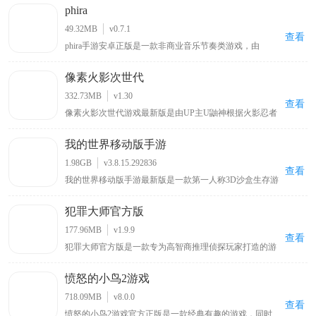
phira
49.32MB
v0.7.1
查看
phira手游安卓正版是一款非商业音乐节奏类游戏，由
MivikQ基于phigros玩法而打造的，采用了顶尖的Rust技术
打造，为玩家收集了众多b站大神和其他用户授权发布的
像素火影次世代
自制音乐谱，包括网上知名度很高的零号车辆、喜之郎果
肉果冻、我要当太空人、初音未来的消失等原创歌曲关卡
332.73MB
v1.30
都可以在这里找到，可以让玩家在玩游戏的同时也能听音
查看
像素火影次世代游戏最新版是由UP主U鼬神根据火影忍者
乐。
改编自制的一款像素格斗手游。游戏延续系列经典的像素
美术，你可以操控带土、鸣人、佐助、卡卡西、春野樱、
我的世界移动版手游
佩恩、宇智波斑「秽土转生·解」等多位原作角色，每个角
色拥有独特的技能组合与秘卷系统，玩家可通过连招、位
1.98GB
v3.8.15.292836
移与特殊技实现高自由度操作。除单人剧情外，还包含对
查看
我的世界移动版手游最新版是一款第一人称3D沙盒生存游
战、忍界大战、无尽试炼、演练等玩法，满足休闲刷本与
戏，在这里玩家可自由探索一个虚构的世界，建造结构，
竞技PK两类需求。
收集资源，与其他玩家互动，玩家还可以通过种植农作
犯罪大师官方版
物，放置方块，制作工具和武器来生存和生活，并挑战不
同的敌对生物。另外，我的世界移动版手游最新版中为了
177.96MB
v1.9.9
让大家的可玩性不在单一，开放了生存模式和上帝模式两
查看
犯罪大师官方版是一款专为高智商推理侦探玩家打造的游
种模式，这两种模式都有着自己的特色之处和不同的游戏
戏，其灵感源自热门电影《唐人街探案》中的侦探游戏，
玩法，其中在生存模式中，玩家将作为一个普通人通过自
玩家可与全球用户一同破解案件，和Q争夺侦探排行榜第
己的努力在满是怪物的世界艰难的生存下去，寻找神秘的
愤怒的小鸟2游戏
一位置，游戏内有超多真实案件，还支持多人合作共同解
宝藏，打猎获取食物，开创通往异世界的大门，召唤神话
谜
远古巨龙等。
718.09MB
v8.0.0
查看
愤怒的小鸟2游戏官方正版是一款经典有趣的游戏，同时