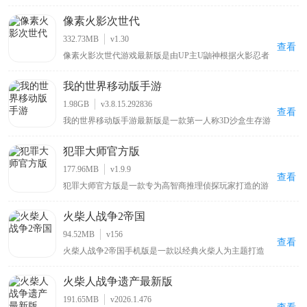
MivikQ基于phigros玩法而打造的，采用了顶尖的Rust技术
打造，为玩家收集了众多b站大神和其他用户授权发布的
像素火影次世代
自制音乐谱，包括网上知名度很高的零号车辆、喜之郎果
肉果冻、我要当太空人、初音未来的消失等原创歌曲关卡
332.73MB
v1.30
都可以在这里找到，可以让玩家在玩游戏的同时也能听音
查看
像素火影次世代游戏最新版是由UP主U鼬神根据火影忍者
乐。
改编自制的一款像素格斗手游。游戏延续系列经典的像素
美术，你可以操控带土、鸣人、佐助、卡卡西、春野樱、
我的世界移动版手游
佩恩、宇智波斑「秽土转生·解」等多位原作角色，每个角
色拥有独特的技能组合与秘卷系统，玩家可通过连招、位
1.98GB
v3.8.15.292836
移与特殊技实现高自由度操作。除单人剧情外，还包含对
查看
我的世界移动版手游最新版是一款第一人称3D沙盒生存游
战、忍界大战、无尽试炼、演练等玩法，满足休闲刷本与
戏，在这里玩家可自由探索一个虚构的世界，建造结构，
竞技PK两类需求。
收集资源，与其他玩家互动，玩家还可以通过种植农作
犯罪大师官方版
物，放置方块，制作工具和武器来生存和生活，并挑战不
同的敌对生物。另外，我的世界移动版手游最新版中为了
177.96MB
v1.9.9
让大家的可玩性不在单一，开放了生存模式和上帝模式两
查看
犯罪大师官方版是一款专为高智商推理侦探玩家打造的游
种模式，这两种模式都有着自己的特色之处和不同的游戏
戏，其灵感源自热门电影《唐人街探案》中的侦探游戏，
玩法，其中在生存模式中，玩家将作为一个普通人通过自
玩家可与全球用户一同破解案件，和Q争夺侦探排行榜第
己的努力在满是怪物的世界艰难的生存下去，寻找神秘的
火柴人战争2帝国
一位置，游戏内有超多真实案件，还支持多人合作共同解
宝藏，打猎获取食物，开创通往异世界的大门，召唤神话
谜
远古巨龙等。
94.52MB
v156
查看
火柴人战争2帝国手机版是一款以经典火柴人为主题打造
的策略对抗类游戏，与火柴人不同的是，这个版本添加了
不同的升级方式和 200 多种物品，还有惊人的升级系统和
火柴人战争遗产最新版
更多助推器。同时，游戏继承了原来的经典玩法，首先你
需要建造矿工来收集珍贵的黄金和宝石，你可以用它们来
191.65MB
v2026.1.476
购买各种火柴人战士，包括矿工、剑士、弓箭手、重装步