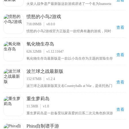
查看
火柴人战争遗产最新版这款游戏讲述了一个名为Inamorta
兵、巫师、小兵、弹射器、塔等，每个战士都进行了炫酷
的世界里，各个国家形成了自己独特的战争工艺，而你将
的设计，让玩家可以有更好的视觉体验。
被投放在这里，通过闯关推进的方式来获取不同国家的战
愤怒的小鸟2游戏
争工艺。该游戏场景设计宏伟，地图广袤，在地图上会有
不同国家划分出来疆域，你将依照不断增加的战争工艺来
718.09MB
v8.0.0
突破各个国家的防御，好吸取成熟的战争艺术，游戏关卡
查看
愤怒的小鸟2游戏官方正版是一款经典有趣的游戏，同时
多样，具备的玩法也非常丰富，绝对会给予你非常刺激的
也是《愤怒的小鸟》游戏系列中的第二部作品，与前作相
战争艺术。
比，本作采用了更加出色的3D引擎制作，使得画面整体表
氧化物生存岛
现有了很大的提升，场景立体效果也显得更加的突出，给
玩家带来很强的视觉冲击力，而小鸟角色得益于在3D画面
626.32MB
v1.12.11647
的加持下，显得更加生动可爱，相信能给玩家带来别样的
查看
氧化物生存岛最新版是一款以小岛生存为主题的冒险生存
惊喜。
游戏，玩家扮演海难者从小岛开启冒险，需在岛上采集木
材等物资，通过工具台合成不同工具，还能查看可制造列
波兰球之战最新版
表、服装列表信息，岛上有废弃城市，包含商场、加油站
等建筑物场景可供探索，但要留意棕熊等野兽带来的威胁
152.97MB
v1.2.4
。
查看
波兰球之战最新版英文名Countryballs at War，是依托热门
波兰球梗打造的国家题材策略战争手游。采用萌系卡通画
风弱化战争严肃感，融合回合制国家经营与实时战场作战
重生萝莉岛
双玩法，玩家任选国家阵营执掌政权，统筹资源调配、兵
种编组、外交博弈，稳步扩张国土版图，发展国力登顶超
11.5MB
v1.0
级大国。游戏原生支持简体中文，手动切换即可适配母语
查看
重生萝莉岛是一款备受玩家喜爱的日系二次元角色扮演游
游玩，兼顾趣味玩梗与深度策略博弈，适配策略游戏爱好
戏，全中文汉化版本搭配绅士向日系配音，带来沉浸式游
者游玩体验。
戏体验，玩家可扮演不同角色在奇幻萝莉岛展开冒险，通
Phira自制谱手游
过多样化剧情选择与互动玩法体验紧张刺激探索之旅，游