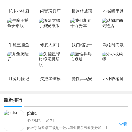
托卡小镇厨
闲置玩具厂
极速猜成语
小贼哪里逃
房手机版
大亨手游
安卓版
牛魔王捕鱼
修复大师手
我们相距十
动物时尚裁
安卓版
游安卓版
万光年
缝店
月兔历险记
失控星球模
魔性乒乓安
小小收纳师
拟器最新版
卓版
最新排行
phira
49.32MB
v0.7.1
查看
phira手游安卓正版是一款非商业音乐节奏类游戏，由