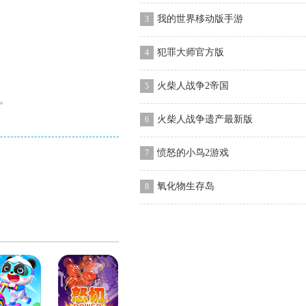
我的世界移动版手游
3
犯罪大师官方版
4
火柴人战争2帝国
5
。
火柴人战争遗产最新版
6
愤怒的小鸟2游戏
7
氧化物生存岛
8