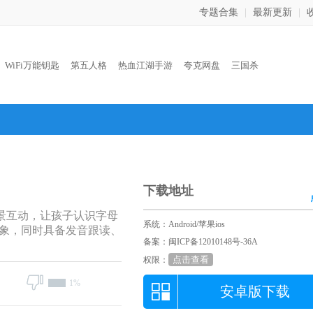
专题合集
|
最新更新
|
：
WiFi万能钥匙
第五人格
热血江湖手游
夸克网盘
三国杀
下载地址
情景互动，让孩子认识字母
系统：Android/苹果ios
象，同时具备发音跟读、
备案：闽ICP备12010148号-36A
点击查看
权限：
1%
安卓版下载