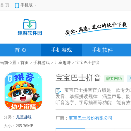
首 页
手机版
首 页
手机游戏
手机软件
当前位置：
首页
>
手机游戏
>
儿童趣味
> 宝宝巴士拼音
宝宝巴士拼音
需要网络
宝宝巴士拼音官方版是一款专为3
发音、掌握拼读规律，涵盖声母、韵
听音选字、字母描画等功能，能有效
分类：
儿童趣味
厂商：
宝宝巴士股份有限公司
大小：
265.36MB