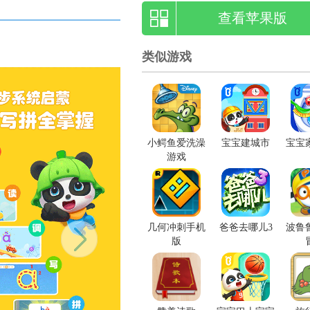
查看苹果版
类似游戏
小鳄鱼爱洗澡
宝宝建城市
宝宝
游戏
几何冲刺手机
爸爸去哪儿3
波鲁
版