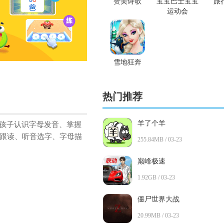
赞美诗歌
宝宝巴士宝宝
旅
运动会
雪地狂奔
热门推荐
羊了个羊
让孩子认识字母发音、掌握
跟读、听音选字、字母描
255.84MB / 03-23
巅峰极速
1.92GB / 03-23
僵尸世界大战
20.99MB / 03-23