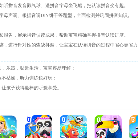
如听拼音发音戳气球、送拼音字母坐飞船，把认读拼音变有趣。
字母声调、根据音调DIY饼干等题型，全面检测并巩固拼音知识。
长报告，展示拼音认读成果，帮助宝宝精确掌握拼音认读进度。
迹，进行针对性的查缺补漏，让宝宝在认读拼音的过程中省心更省力
具，乐器，贴近生活，宝宝容易理解；
教不枯燥，听力训练也好玩；
，让孩子获得最棒的听觉享受。