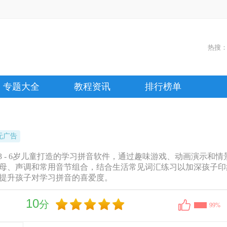
热搜
专题大全
教程资讯
排行榜单
无广告
 - 6岁儿童打造的学习拼音软件，通过趣味游戏、动画演示和
母、声调和常用音节组合，结合生活常见词汇练习以加深孩子印
提升孩子对学习拼音的喜爱度。
10
分
99%