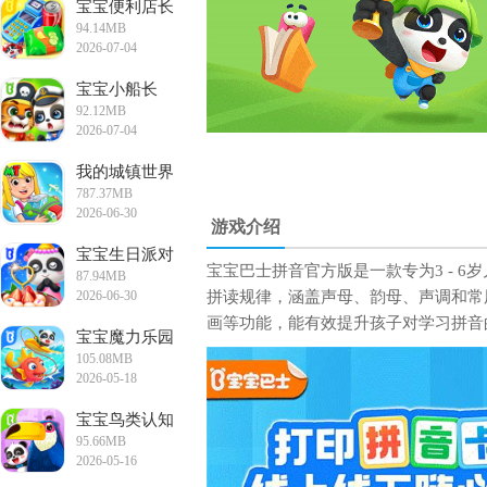
宝宝便利店长
94.14MB
2026-07-04
12:22:32
宝宝小船长
92.12MB
2026-07-04
12:02:47
我的城镇世界
787.37MB
2026-06-30
游戏介绍
15:19:29
宝宝生日派对
宝宝巴士拼音官方版是一款专为3 - 
87.94MB
2026-06-30
拼读规律，涵盖声母、韵母、声调和常
14:33:00
画等功能，能有效提升孩子对学习拼音
宝宝魔力乐园
105.08MB
2026-05-18
13:16:35
宝宝鸟类认知
95.66MB
2026-05-16
15:06:55