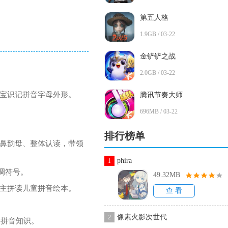
第五人格
1.9GB / 03-22
金铲铲之战
2.0GB / 03-22
宝识记拼音字母外形。
腾讯节奏大师
696MB / 03-22
排行榜单
鼻韵母、整体认读，带领
phira
1
调符号。
49.32MB
主拼读儿童拼音绘本。
查 看
像素火影次世代
2
固拼音知识。