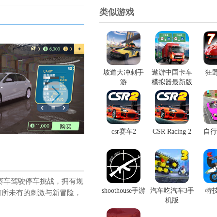
类似游戏
坡道大冲刺手
遨游中国卡车
狂
游
模拟器最新版
csr赛车2
CSR Racing 2
自行
赛车驾驶停车挑战，拥有规
shoothouse手游
汽车吃汽车3手
特
前所未有的刺激与新冒险，
机版