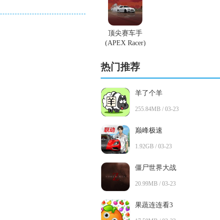
顶尖赛车手
(APEX Racer)
手游
热门推荐
羊了个羊
255.84MB / 03-23
巅峰极速
1.92GB / 03-23
僵尸世界大战
20.99MB / 03-23
果蔬连连看3