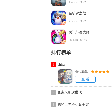
1.9GB / 03-22
金铲铲之战
2.0GB / 03-22
腾讯节奏大师
696MB / 03-22
排行榜单
phira
1
49.32MB
查 看
像素火影次世代
2
我的世界移动版手游
3