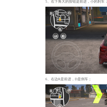
5、右下角大的按钮是前进，小的刹车
6、右边R是前进，D是倒车；