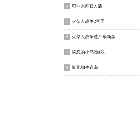
犯罪大师官方版
4
火柴人战争2帝国
5
火柴人战争遗产最新版
6
愤怒的小鸟2游戏
7
氧化物生存岛
8