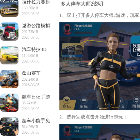
拉什拉力赛起
多人停车大师2说明
130.30MB
源
2026-08-05
1、双击打开多人停车大师2游戏，玩
17:20:25
遨游公路模拟
202.73MB
手机版
2026-08-05
16:47:39
汽车特技3D
115.90MB
大师手机版
2026-08-05
16:40:55
盘山赛车
202.24MB
2026-08-05
16:36:10
飙车日记手游
35.74MB
安卓版
2026-08-05
16:28:06
2、选择完成点击开始进行游玩；
超车小能手免
514.26MB
费版
2026-08-05
15:40:08