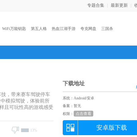
专题合集
|
最新更新
|
：
WiFi万能钥匙
第五人格
热血江湖手游
夸克网盘
三国杀
下载地址
车技，带来赛车驾驶停车
系统：Android/安卓
景中模拟驾驶，体验前所
备案：暂无
样且可玩性高的游戏感受
点击查看
权限：
安卓版下载
13%