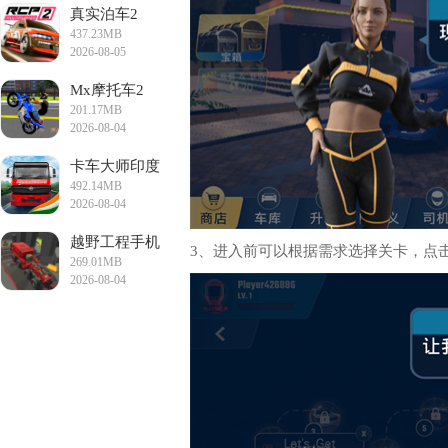
真实泊车2
437.23MB
2026-08-05
13:17:15
Mx摩托车2
201.17MB
2026-08-04
19:35:21
卡车大师印度
492.14MB
手游
2026-08-04
18:54:12
越野工程手机
3、进入前可以根据需求选择关卡，点
269.01MB
版
2026-08-04
15:46:13