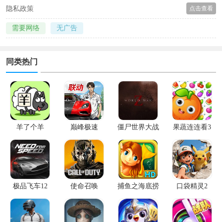
隐私政策
点击查看
需要网络
无广告
同类热门
羊了个羊
巅峰极速
僵尸世界大战
果蔬连连看3
极品飞车12
使命召唤
捕鱼之海底捞
口袋精灵2