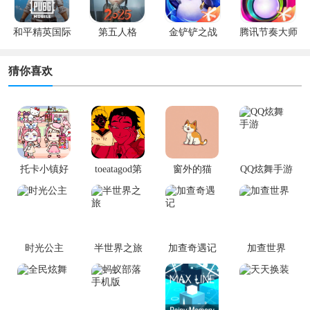
和平精英国际
第五人格
金铲铲之战
腾讯节奏大师
服
猜你喜欢
托卡小镇好
toeatagod第
窗外的猫
QQ炫舞手游
朋友家
二章
时光公主
半世界之旅
加查奇遇记
加查世界