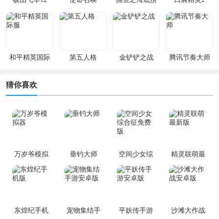
和平精英国际
第五人格
金铲铲之战
腾讯节奏大师
服
猜你喜欢
万岁爷模拟
垂钓大师
空间少女综
精灵联萌最
器
合征免费版
新版
东煌纪手机
宠物集结手
平妖传手游
沙滩大作战