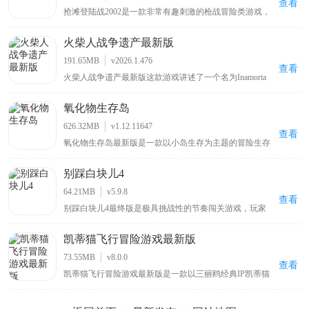
更好地探索细胞培养相关知识。
查看
抢滩登陆战2002是一款非常有趣刺激的枪战冒险类游戏，
在这款游戏中玩家可以享受到全新的非常刺激紧张的动作
冒险体验，玩家可以在这款软件内享受到各种非常惊险的
火柴人战争遗产最新版
冒险体验，帮助玩家享受到最多元的射击感受体验，帮助
玩家找到各种非常刺激的动作体验，游戏以沙滩登录为背
191.65MB
v2026.1.476
景，玩家需要在这款游戏中收集到各种枪械来面临各种枪
查看
火柴人战争遗产最新版这款游戏讲述了一个名为Inamorta
战体验，玩家可以在这里感受到最多元的游戏魅力，加入
的世界里，各个国家形成了自己独特的战争工艺，而你将
一场刺激战斗吧。
被投放在这里，通过闯关推进的方式来获取不同国家的战
氧化物生存岛
争工艺。该游戏场景设计宏伟，地图广袤，在地图上会有
不同国家划分出来疆域，你将依照不断增加的战争工艺来
626.32MB
v1.12.11647
突破各个国家的防御，好吸取成熟的战争艺术，游戏关卡
查看
氧化物生存岛最新版是一款以小岛生存为主题的冒险生存
多样，具备的玩法也非常丰富，绝对会给予你非常刺激的
游戏，玩家扮演海难者从小岛开启冒险，需在岛上采集木
战争艺术。
材等物资，通过工具台合成不同工具，还能查看可制造列
别踩白块儿4
表、服装列表信息，岛上有废弃城市，包含商场、加油站
等建筑物场景可供探索，但要留意棕熊等野兽带来的威胁
64.21MB
v5.9.8
。
查看
别踩白块儿4最终版是极具挑战性的节奏闯关游戏，玩家
置身黑白交错钢琴键世界开启指尖速度与反应力大考验，
支持导入个人歌曲创建专属关卡且新增滑动操作机制提升
凯蒂猫飞行冒险游戏最新版
体验，跟随动感音乐节奏精准点击黑色琴键感受音乐与游
戏完美契合，多样游戏模式如经典模式、街机模式等带来
73.55MB
v8.0.0
无比爽快的节奏大挑战 。
查看
凯蒂猫飞行冒险游戏最新版是一款以三丽鸥经典IP凯蒂猫
为主题的休闲飞行竞速手游，融合跑酷与竞速元素，有竖
版飞行模式点击屏幕控制上升松开自动下降考验反应与节
奏控制，也可通过虚拟摇杆或左右箭头搭配跳跃键完成高