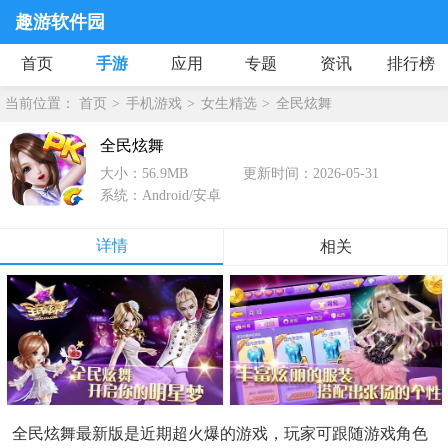
趣游软件园
首页
手游
应用
专题
资讯
排行榜
当前位置：
首页
手机游戏
女生精选
全民炫舞
全民炫舞
大小：56.9MB
更新时间：2026-05-31
系统：Android/安卓
详情
相关
全民炫舞最新版是近期超火爆的游戏，玩家可跟随游戏角色