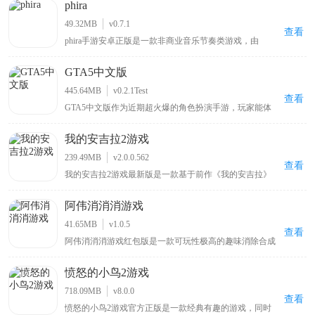
phira
佩恩、宇智波斑「秽土转生·解」等多位原作角色，每个角
色拥有独特的技能组合与秘卷系统，玩家可通过连招、位
49.32MB
v0.7.1
移与特殊技实现高自由度操作。除单人剧情外，还包含对
查看
phira手游安卓正版是一款非商业音乐节奏类游戏，由
战、忍界大战、无尽试炼、演练等玩法，满足休闲刷本与
MivikQ基于phigros玩法而打造的，采用了顶尖的Rust技术
竞技PK两类需求。
打造，为玩家收集了众多b站大神和其他用户授权发布的
GTA5中文版
自制音乐谱，包括网上知名度很高的零号车辆、喜之郎果
肉果冻、我要当太空人、初音未来的消失等原创歌曲关卡
445.64MB
v0.2.1Test
都可以在这里找到，可以让玩家在玩游戏的同时也能听音
查看
GTA5中文版作为近期超火爆的角色扮演手游，玩家能体
乐。
验新版本上线的模式玩法，玩法趣味十足，在gta手机免费
版正版中有多种随机事件，玩家可依据攻略在游戏中实际
我的安吉拉2游戏
操作，能在手机上尽享游戏乐趣，还可在游戏里邀请好友
一同加入，感受GTA5最新手机版带来的精彩体验。
239.49MB
v2.0.0.562
查看
我的安吉拉2游戏最新版是一款基于前作《我的安吉拉》
而全新制作的虚拟猫咪模拟养成手游，由广州金科文化科
技有限公司精心打造，不仅继承了前作优质精美的画风，
阿伟消消消游戏
还加强了安吉拉的形象，使其变得更加活灵活现，给予了
玩家身临其境的代入感。游戏的操作十分简单，与前作基
41.65MB
v1.0.5
本相同，在游戏初期有着非常细致的新手引导系统，玩家
查看
阿伟消消消游戏红包版是一款可玩性极高的趣味消除合成
不用担心上手很难。
手游，采用经典消除玩法搭配简洁游戏画面，玩家通过消
除盒子获取积分还有机会领取红包，游戏里既包含简单的
愤怒的小鸟2游戏
剔除元素，也有有趣的爱情情节，能让玩家沉浸其中，尽
情享受甜蜜乐趣，给玩家带来别具一格的消除游戏体验，
718.09MB
v8.0.0
适合喜爱消除类游戏的玩家畅玩。
查看
愤怒的小鸟2游戏官方正版是一款经典有趣的游戏，同时