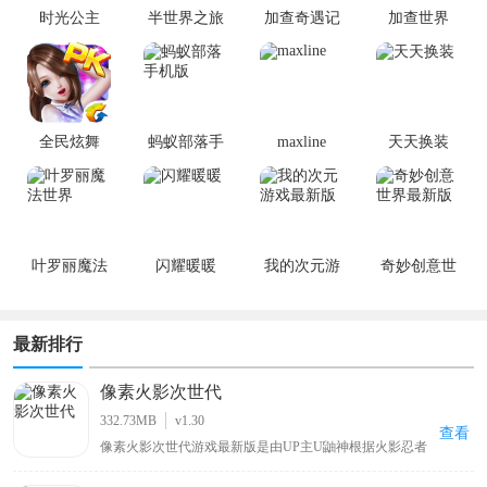
时光公主
半世界之旅
加查奇遇记
加查世界
全民炫舞
蚂蚁部落手
maxline
天天换装
机版
叶罗丽魔法
闪耀暖暖
我的次元游
奇妙创意世
世界
戏最新版
界最新版
最新排行
像素火影次世代
332.73MB
v1.30
查看
像素火影次世代游戏最新版是由UP主U鼬神根据火影忍者
改编自制的一款像素格斗手游。游戏延续系列经典的像素
美术，你可以操控带土、鸣人、佐助、卡卡西、春野樱、