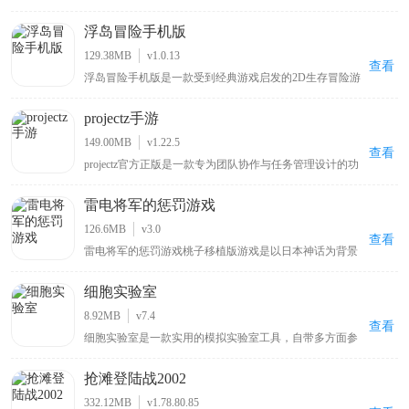
也是《愤怒的小鸟》游戏系列中的第二部作品，与前作相
比，本作采用了更加出色的3D引擎制作，使得画面整体表
浮岛冒险手机版
现有了很大的提升，场景立体效果也显得更加的突出，给
玩家带来很强的视觉冲击力，而小鸟角色得益于在3D画面
129.38MB
v1.0.13
的加持下，显得更加生动可爱，相信能给玩家带来别样的
查看
浮岛冒险手机版是一款受到经典游戏启发的2D生存冒险游
惊喜。
戏，同时也叫作：浮岛物语、Forager。它融合了《星露
谷》、《泰拉瑞亚》和《塞尔达》系列的精华元素，给玩
projectz手游
家带来了熟悉而愉快的游戏体验。在游戏中充满了探索的
乐趣，你可以自由地在浮岛上探索、收集资源、打造工具
149.00MB
v1.22.5
和装备，面对挑战并解锁新的区域。
查看
projectz官方正版是一款专为团队协作与任务管理设计的功
能强大项目管理软件，具备直观用户界面及丰富工具集，
能助力用户高效规划、跟踪和完成项目，无论是小型团队
雷电将军的惩罚游戏
还是大型企业其多样化需求都能满足，支持任务分配、进
度监控、文件共享和实时沟通等功能，跨平台兼容性保证
126.6MB
v3.0
不同设备可无缝使用，云端存储保障数据安全与可访问
查看
雷电将军的惩罚游戏桃子移植版游戏是以日本神话为背景
性，以简洁操作和强大功能成提升团队效率理想之选。
的动作冒险游戏，玩家扮演被雷电将军选中的人类勇士接
受试炼与惩罚，游戏凭借精美画面和流畅战斗系统吸引玩
细胞实验室
家，需在充满挑战关卡击败强大敌人并解开雷电将军背后
秘密，融合角色养成、装备升级和策略战斗等元素带来深
8.92MB
v7.4
度游戏体验，让喜欢动作游戏或对神话故事感兴趣的玩家
查看
细胞实验室是一款实用的模拟实验室工具，自带多方面参
都能从中找到乐趣。
数内容，用户可按需设置细胞参数与环境参数，通过实验
培养出所需细胞，软件会依据用户设置的参数提供专业的
抢滩登陆战2002
培养皿状态，帮助用户提升对细胞实验的学习状态，适合
对细胞实验学习感兴趣的用户使用，能让其在模拟环境中
332.12MB
v1.78.80.85