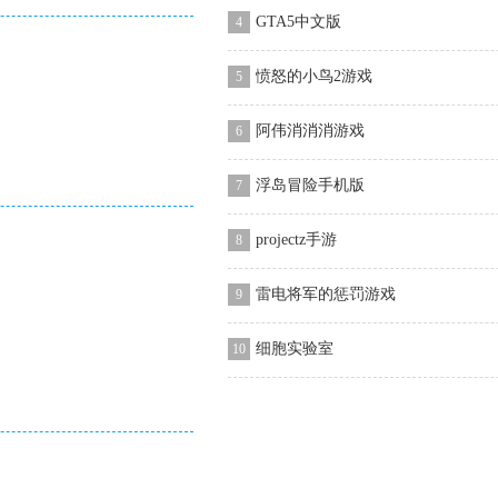
GTA5中文版
4
愤怒的小鸟2游戏
5
阿伟消消消游戏
6
浮岛冒险手机版
7
projectz手游
8
雷电将军的惩罚游戏
9
细胞实验室
10