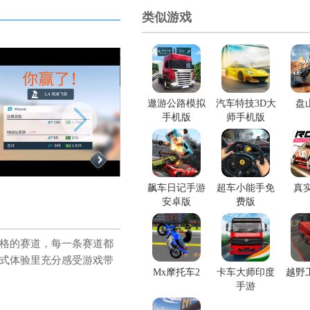
类似游戏
遨游公路模拟
汽车特技3D大
盘
手机版
师手机版
飙车日记手游
超车小能手免
真
安卓版
费版
格的赛道，每一条赛道都
式体验里充分感受游戏带
Mx摩托车2
卡车大师印度
越野
手游