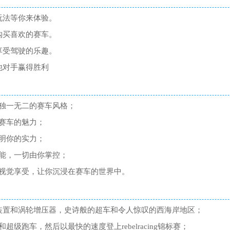
玩法等你来体验。
购买喜欢的赛车。
享受驾驶的乐趣。
他对手赢得胜利
独一无二的赛车风格；
赛车的魅力；
明你的实力；
能，一切由你掌控；
视觉享受，让你沉浸在赛车的世界中。
k附加装置和涡轮增压器，史诗般的超车和令人惊叹的西海岸地区；
级跑车，然后以最快的速度登上rebelracing锦标赛；