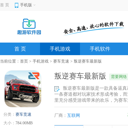
首 页
手机版
首 页
手机游戏
手机软件
当前位置：
首页
>
手机游戏
>
赛车竞速
> 叛逆赛车最新版
叛逆赛车最新版
需要网络
叛逆赛车最新版是一款具备逼真
一条赛道都对玩家技术形成考验，而
里充分感受游戏带来的欢乐，为赛车
分类：
赛车竞速
厂商：
互联网
大小：
784.00MB