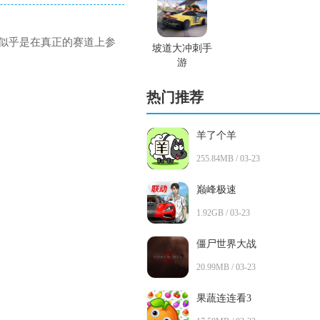
赛车似乎是在真正的赛道上参
坡道大冲刺手
游
热门推荐
羊了个羊
255.84MB / 03-23
巅峰极速
1.92GB / 03-23
僵尸世界大战
20.99MB / 03-23
果蔬连连看3