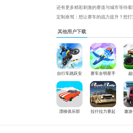
还有更多精彩刺激的赛道与城市等待着
定制座驾：想让赛车的战力提升？想打
其他用户下载
自行车跳跃安
赛车全明星手
超
卓版
游
漂移俱乐部
拉什拉力赛起
遨游
源