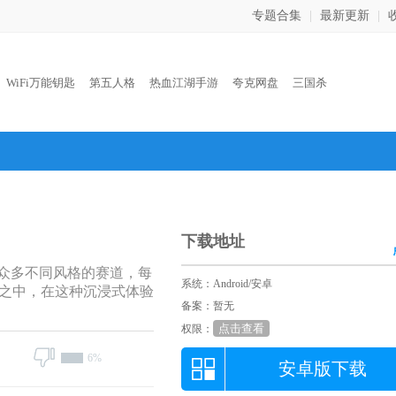
专题合集
|
最新更新
|
：
WiFi万能钥匙
第五人格
热血江湖手游
夸克网盘
三国杀
下载地址
众多不同风格的赛道，每
系统：Android/安卓
之中，在这种沉浸式体验
备案：暂无
点击查看
权限：
6%
安卓版下载