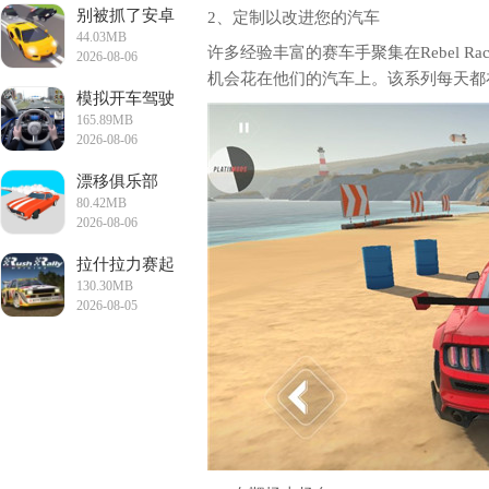
别被抓了安卓
2、定制以改进您的汽车
44.03MB
版
许多经验丰富的赛车手聚集在Rebel 
2026-08-06
11:53:47
机会花在他们的汽车上。该系列每天都
模拟开车驾驶
165.89MB
训练手游
2026-08-06
11:21:10
漂移俱乐部
80.42MB
2026-08-06
11:18:11
拉什拉力赛起
130.30MB
源
2026-08-05
17:20:25