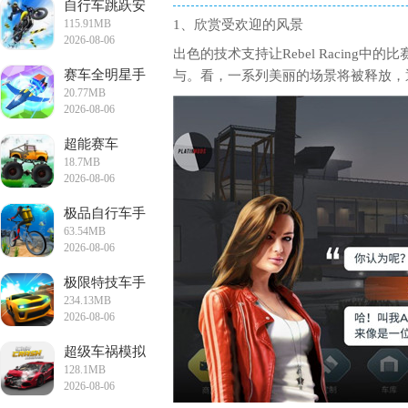
自行车跳跃安
115.91MB
1、欣赏受欢迎的风景
卓版
2026-08-06
出色的技术支持让Rebel Racin
17:26:51
赛车全明星手
与。看，一系列美丽的场景将被释放，
20.77MB
游
2026-08-06
16:54:26
超能赛车
18.7MB
2026-08-06
15:55:25
极品自行车手
63.54MB
游最新版
2026-08-06
15:24:47
极限特技车手
234.13MB
游
2026-08-06
14:13:02
超级车祸模拟
128.1MB
器
2026-08-06
13:32:42