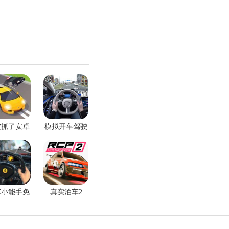
被抓了安卓
模拟开车驾驶
版
训练手游
车小能手免
真实泊车2
费版