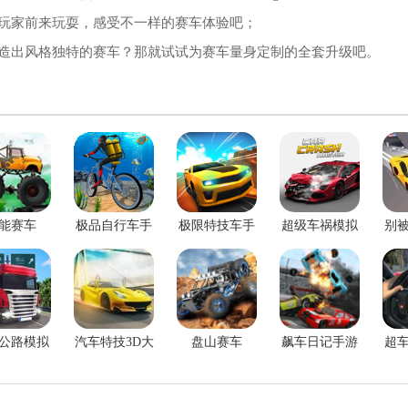
玩家前来玩耍，感受不一样的赛车体验吧；
造出风格独特的赛车？那就试试为赛车量身定制的全套升级吧。
能赛车
极品自行车手
极限特技车手
超级车祸模拟
别
游最新版
游
器
公路模拟
汽车特技3D大
盘山赛车
飙车日记手游
超
手机版
师手机版
安卓版