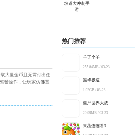
坡道大冲刺手
游
热门推荐
羊了个羊
255.84MB / 03-23
获取大量金币且无需付出任
巅峰极速
驾驶操作，让玩家仿佛置
1.92GB / 03-23
僵尸世界大战
20.99MB / 03-23
果蔬连连看3