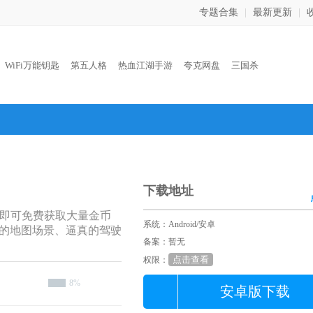
专题合集
|
最新更新
|
：
WiFi万能钥匙
第五人格
热血江湖手游
夸克网盘
三国杀
下载地址
戏即可免费获取大量金币
系统：Android/安卓
的地图场景、逼真的驾驶
备案：暂无
点击查看
权限：
8%
安卓版下载