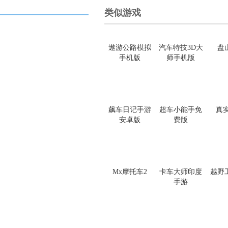
类似游戏
遨游公路模拟
汽车特技3D大
盘
手机版
师手机版
飙车日记手游
超车小能手免
真
安卓版
费版
Mx摩托车2
卡车大师印度
越野
手游