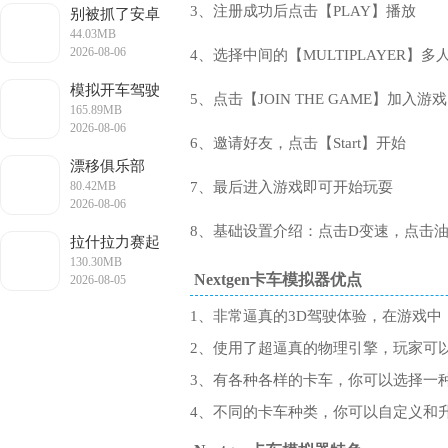
3、注册成功后点击【PLAY】播放
别被抓了安卓
44.03MB
版
2026-08-06
4、选择中间的【MULTIPLAYER】多
11:53:47
模拟开车驾驶
5、点击【JOIN THE GAME】加入游戏
165.89MB
训练手游
2026-08-06
6、邀请好友，点击【Start】开始
11:21:10
漂移俱乐部
80.42MB
7、最后进入游戏即可开始玩耍
2026-08-06
11:18:11
8、基础设置介绍：点击D变速，点击
拉什拉力赛起
130.30MB
源
Nextgen卡车模拟器优点
2026-08-05
17:20:25
1、非常逼真的3D驾驶体验，在游戏
2、使用了超逼真的物理引擎，玩家可
3、有各种各样的卡车，你可以选择一
4、不同的卡车种类，你可以自定义和