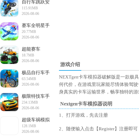
自行车跳跃安
115.91MB
卓版
2026-08-06
17:26:51
赛车全明星手
20.77MB
游
2026-08-06
16:54:26
超能赛车
18.7MB
2026-08-06
游戏介绍
15:55:25
极品自行车手
NEXTgen卡车模拟器破解版是一款
63.54MB
游最新版
何代价，在游戏里玩家能尽情体验驾驶
2026-08-06
15:24:47
身真实的卡车运输世界，畅享独特的游
极限特技车手
234.13MB
游
Nextgen卡车模拟器说明
2026-08-06
14:13:02
1、打开游戏，先去注册
超级车祸模拟
128.1MB
器
2、随便输入点击【Register】注册即可
2026-08-06
13:32:42