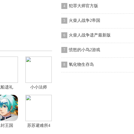
犯罪大师官方版
4
火柴人战争2帝国
5
火柴人战争遗产最新版
6
愤怒的小鸟2游戏
7
氧化物生存岛
8
沉船遗礼
小小法师
冰封王国
苏苏避难所4