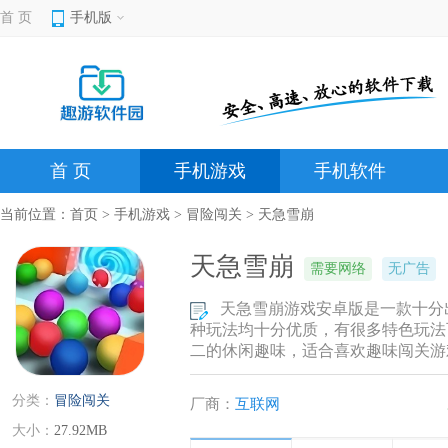
首 页
手机版
首 页
手机游戏
手机软件
当前位置：
首页
>
手机游戏
>
冒险闯关
> 天急雪崩
天急雪崩
需要网络
无广告
天急雪崩游戏安卓版是一款十分
种玩法均十分优质，有很多特色玩法
二的休闲趣味，适合喜欢趣味闯关游
分类：
冒险闯关
厂商：
互联网
大小：
27.92MB