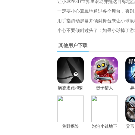
让小球在3D世界里滚动并抵达目标地
一定要小心翼翼地通过各个舞台，否则
用手指滑动屏幕并倾斜舞台来让小球滚
小心不要倾斜过头了！如果小球掉了游
其他用户下载
病态逃跑和躲
骰子猎人
异
避手游
荒野探险
泡泡小镇地下
异形