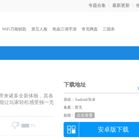
专题合集
|
最新更新
|
：
WiFi万能钥匙
第五人格
热血江湖手游
夸克网盘
三国杀
下载地址
带来诸多全新体验，其各
系统：Android/安卓
能让玩家轻松感受独一无
备案：暂无
点击查看
权限：
8%
安卓版下载