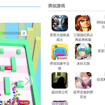
类似游戏
阿拉
方
异形大战铁血
三国战纪风云
战士
再起单机版
苏苏
带你回家中文
冰封王国
版
伯克
超自然公司
提早绽放的黑
百合