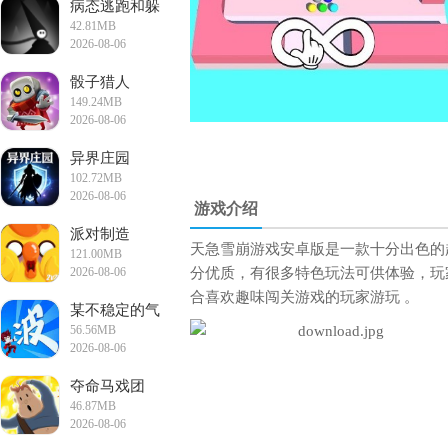
病态逃跑和躲
42.81MB
避手游
2026-08-06
14:38:49
骰子猎人
149.24MB
2026-08-06
14:36:41
异界庄园
102.72MB
2026-08-06
游戏介绍
12:00:00
派对制造
天急雪崩游戏安卓版是一款十分出色的
121.00MB
2026-08-06
分优质，有很多特色玩法可供体验，玩
11:55:36
合喜欢趣味闯关游戏的玩家游玩 。
某不稳定的气
56.56MB
功波
2026-08-06
11:42:28
夺命马戏团
46.87MB
2026-08-06
10:54:12