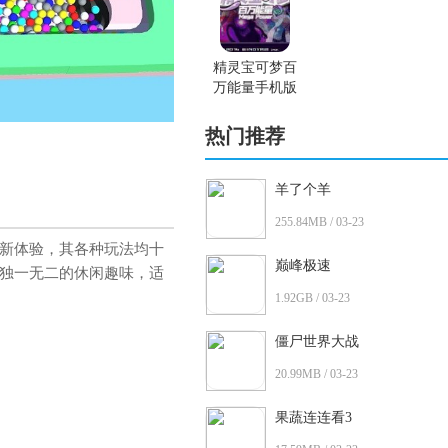
精灵宝可梦百
万能量手机版
热门推荐
羊了个羊
255.84MB / 03-23
新体验，其各种玩法均十
巅峰极速
独一无二的休闲趣味，适
1.92GB / 03-23
僵尸世界大战
20.99MB / 03-23
果蔬连连看3