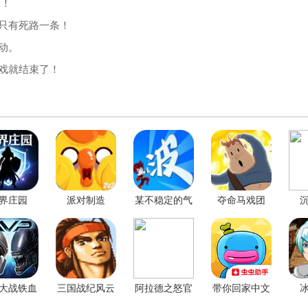
点！
只有死路一条！
动。
戏就结束了！
界庄园
派对制造
某不稳定的气
夺命马戏团
功波
大战铁血
三国战纪风云
阿拉德之怒官
带你回家中文