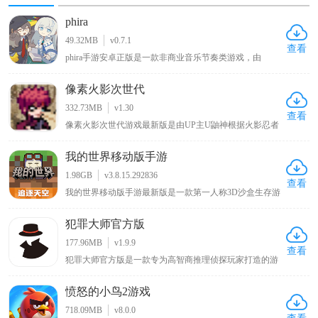
phira
49.32MB
v0.7.1
查看
phira手游安卓正版是一款非商业音乐节奏类游戏，由
MivikQ基于phigros玩法而打造的，采用了顶尖的Rust技术
打造，为玩家收集了众多b站大神和其他用户授权发布的
像素火影次世代
自制音乐谱，包括网上知名度很高的零号车辆、喜之郎果
肉果冻、我要当太空人、初音未来的消失等原创歌曲关卡
332.73MB
v1.30
都可以在这里找到，可以让玩家在玩游戏的同时也能听音
查看
像素火影次世代游戏最新版是由UP主U鼬神根据火影忍者
乐。
改编自制的一款像素格斗手游。游戏延续系列经典的像素
美术，你可以操控带土、鸣人、佐助、卡卡西、春野樱、
我的世界移动版手游
佩恩、宇智波斑「秽土转生·解」等多位原作角色，每个角
色拥有独特的技能组合与秘卷系统，玩家可通过连招、位
1.98GB
v3.8.15.292836
移与特殊技实现高自由度操作。除单人剧情外，还包含对
查看
我的世界移动版手游最新版是一款第一人称3D沙盒生存游
战、忍界大战、无尽试炼、演练等玩法，满足休闲刷本与
戏，在这里玩家可自由探索一个虚构的世界，建造结构，
竞技PK两类需求。
收集资源，与其他玩家互动，玩家还可以通过种植农作
犯罪大师官方版
物，放置方块，制作工具和武器来生存和生活，并挑战不
同的敌对生物。另外，我的世界移动版手游最新版中为了
177.96MB
v1.9.9
让大家的可玩性不在单一，开放了生存模式和上帝模式两
查看
犯罪大师官方版是一款专为高智商推理侦探玩家打造的游
种模式，这两种模式都有着自己的特色之处和不同的游戏
戏，其灵感源自热门电影《唐人街探案》中的侦探游戏，
玩法，其中在生存模式中，玩家将作为一个普通人通过自
玩家可与全球用户一同破解案件，和Q争夺侦探排行榜第
己的努力在满是怪物的世界艰难的生存下去，寻找神秘的
愤怒的小鸟2游戏
一位置，游戏内有超多真实案件，还支持多人合作共同解
宝藏，打猎获取食物，开创通往异世界的大门，召唤神话
谜
远古巨龙等。
718.09MB
v8.0.0