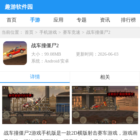
趣游软件园
首页
手游
应用
专题
资讯
排行榜
当前位置：
首页
手机游戏
赛车竞速
战车撞僵尸2
战车撞僵尸2
大小：99.08MB
更新时间：2026-06-03
系统：Android/安卓
详情
相关
战车撞僵尸2游戏手机版是一款2D横版射击赛车游戏，游戏画