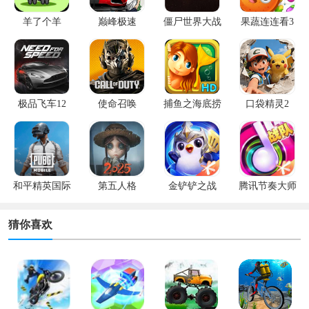
羊了个羊
巅峰极速
僵尸世界大战
果蔬连连看3
极品飞车12
使命召唤
捕鱼之海底捞
口袋精灵2
和平精英国际
第五人格
金铲铲之战
腾讯节奏大师
服
猜你喜欢