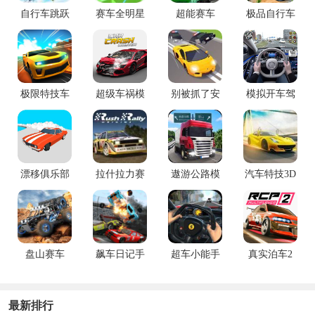
自行车跳跃
赛车全明星
超能赛车
极品自行车
安卓版
手游
手游最新版
极限特技车
超级车祸模
别被抓了安
模拟开车驾
手游
拟器
卓版
驶训练手游
漂移俱乐部
拉什拉力赛
遨游公路模
汽车特技3D
起源
拟手机版
大师手机版
盘山赛车
飙车日记手
超车小能手
真实泊车2
游安卓版
免费版
最新排行