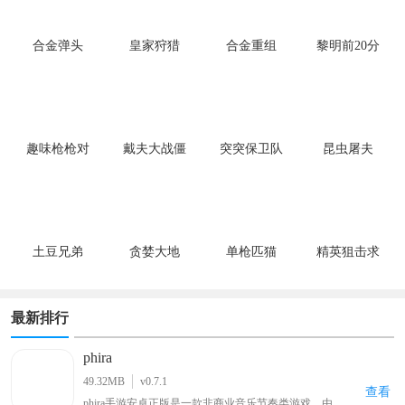
合金弹头
皇家狩猎
合金重组
黎明前20分
钟
趣味枪枪对
戴夫大战僵
突突保卫队
昆虫屠夫
决
尸
土豆兄弟
贪婪大地
单枪匹猫
精英狙击求
生
最新排行
phira
49.32MB
v0.7.1
查看
phira手游安卓正版是一款非商业音乐节奏类游戏，由