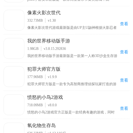
MivikQ基于phigros玩法而打造的，采用了顶尖的Rust技术
打造，为玩家收集了众多b站大神和其他用户授权发布的
像素火影次世代
自制音乐谱，包括网上知名度很高的零号车辆、喜之郎果
肉果冻、我要当太空人、初音未来的消失等原创歌曲关卡
332.73MB
v1.30
都可以在这里找到，可以让玩家在玩游戏的同时也能听音
查看
像素火影次世代游戏最新版是由UP主U鼬神根据火影忍者
乐。
改编自制的一款像素格斗手游。游戏延续系列经典的像素
美术，你可以操控带土、鸣人、佐助、卡卡西、春野樱、
我的世界移动版手游
佩恩、宇智波斑「秽土转生·解」等多位原作角色，每个角
色拥有独特的技能组合与秘卷系统，玩家可通过连招、位
1.98GB
v3.8.15.292836
移与特殊技实现高自由度操作。除单人剧情外，还包含对
查看
我的世界移动版手游最新版是一款第一人称3D沙盒生存游
战、忍界大战、无尽试炼、演练等玩法，满足休闲刷本与
戏，在这里玩家可自由探索一个虚构的世界，建造结构，
竞技PK两类需求。
收集资源，与其他玩家互动，玩家还可以通过种植农作
犯罪大师官方版
物，放置方块，制作工具和武器来生存和生活，并挑战不
同的敌对生物。另外，我的世界移动版手游最新版中为了
177.96MB
v1.9.9
让大家的可玩性不在单一，开放了生存模式和上帝模式两
查看
犯罪大师官方版是一款专为高智商推理侦探玩家打造的游
种模式，这两种模式都有着自己的特色之处和不同的游戏
戏，其灵感源自热门电影《唐人街探案》中的侦探游戏，
玩法，其中在生存模式中，玩家将作为一个普通人通过自
玩家可与全球用户一同破解案件，和Q争夺侦探排行榜第
己的努力在满是怪物的世界艰难的生存下去，寻找神秘的
愤怒的小鸟2游戏
一位置，游戏内有超多真实案件，还支持多人合作共同解
宝藏，打猎获取食物，开创通往异世界的大门，召唤神话
谜
远古巨龙等。
718.09MB
v8.0.0
查看
愤怒的小鸟2游戏官方正版是一款经典有趣的游戏，同时
也是《愤怒的小鸟》游戏系列中的第二部作品，与前作相
比，本作采用了更加出色的3D引擎制作，使得画面整体表
氧化物生存岛
现有了很大的提升，场景立体效果也显得更加的突出，给
玩家带来很强的视觉冲击力，而小鸟角色得益于在3D画面