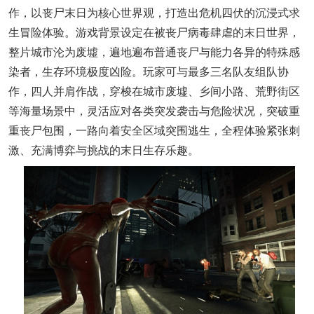
作，以丧尸末日为核心世界观，打造出危机四伏的沉浸式求
生冒险体验。游戏背景设定在被丧尸病毒肆虐的末日世界，
整片城市沦为废墟，遍地遍布普通丧尸与能力各异的特殊感
染者，生存环境极度凶险。玩家可与最多三名队友组队协
作，四人并肩作战，穿梭在城市废墟、乡间小路、荒野街区
等海量场景中，灵活应对各类突发袭击与危险状况，突破重
重丧尸包围，一路向着安全区域突围逃生，全程体验紧张刺
激、充满博弈与挑战的末日生存乐趣。