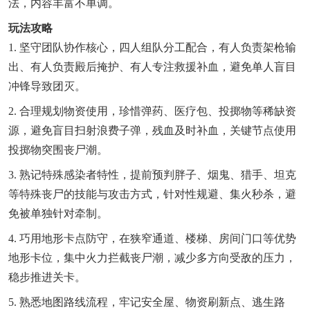
法，内容丰富不单调。
玩法攻略
1. 坚守团队协作核心，四人组队分工配合，有人负责架枪输
出、有人负责殿后掩护、有人专注救援补血，避免单人盲目
冲锋导致团灭。
2. 合理规划物资使用，珍惜弹药、医疗包、投掷物等稀缺资
源，避免盲目扫射浪费子弹，残血及时补血，关键节点使用
投掷物突围丧尸潮。
3. 熟记特殊感染者特性，提前预判胖子、烟鬼、猎手、坦克
等特殊丧尸的技能与攻击方式，针对性规避、集火秒杀，避
免被单独针对牵制。
4. 巧用地形卡点防守，在狭窄通道、楼梯、房间门口等优势
地形卡位，集中火力拦截丧尸潮，减少多方向受敌的压力，
稳步推进关卡。
5. 熟悉地图路线流程，牢记安全屋、物资刷新点、逃生路