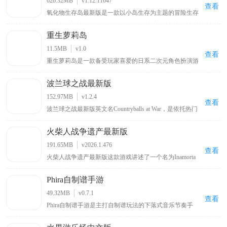
626.32MB
v1.12.11647
的加持下，显得更加生动可爱，相信能给玩家带来别样的
查看
氧化物生存岛最新版是一款以小岛生存为主题的冒险生存
惊喜。
游戏，玩家扮演海难者从小岛开启冒险，需在岛上采集木
材等物资，通过工具台合成不同工具，还能查看可制造列
重生萝莉岛
表、服装列表信息，岛上有废弃城市，包含商场、加油站
等建筑物场景可供探索，但要留意棕熊等野兽带来的威胁
11.5MB
v1.0
。
查看
重生萝莉岛是一款备受玩家喜爱的日系二次元角色扮演游
戏，全中文汉化版本搭配绅士向日系配音，带来沉浸式游
戏体验，玩家可扮演不同角色在奇幻萝莉岛展开冒险，通
波兰球之战最新版
过多样化剧情选择与互动玩法体验紧张刺激探索之旅，游
戏场景设计精良、角色形象生动，战斗系统和日常互动都
152.97MB
v1.2.4
充满趣味性
查看
波兰球之战最新版英文名Countryballs at War，是依托热门
波兰球梗打造的国家题材策略战争手游。采用萌系卡通画
风弱化战争严肃感，融合回合制国家经营与实时战场作战
火柴人战争遗产最新版
双玩法，玩家任选国家阵营执掌政权，统筹资源调配、兵
种编组、外交博弈，稳步扩张国土版图，发展国力登顶超
191.65MB
v2026.1.476
级大国。游戏原生支持简体中文，手动切换即可适配母语
查看
火柴人战争遗产最新版这款游戏讲述了一个名为Inamorta
游玩，兼顾趣味玩梗与深度策略博弈，适配策略游戏爱好
的世界里，各个国家形成了自己独特的战争工艺，而你将
者游玩体验。
被投放在这里，通过闯关推进的方式来获取不同国家的战
Phira自制谱手游
争工艺。该游戏场景设计宏伟，地图广袤，在地图上会有
不同国家划分出来疆域，你将依照不断增加的战争工艺来
49.32MB
v0.7.1
突破各个国家的防御，好吸取成熟的战争艺术，游戏关卡
查看
Phira自制谱手游是主打自制谱玩法的下落式音乐节奏手
多样，具备的玩法也非常丰富，绝对会给予你非常刺激的
游，依托海量曲库、多元游玩模式打造沉浸式音游体验。
战争艺术。
游戏收录各类曲风曲目，划分梯度难度、多样对局模式，