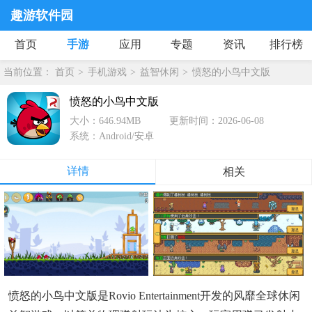
趣游软件园
首页
手游
应用
专题
资讯
排行榜
当前位置：
首页
手机游戏
益智休闲
愤怒的小鸟中文版
愤怒的小鸟中文版
大小：646.94MB
更新时间：2026-06-08
系统：Android/安卓
详情
相关
愤怒的小鸟中文版是Rovio Entertainment开发的风靡全球休闲