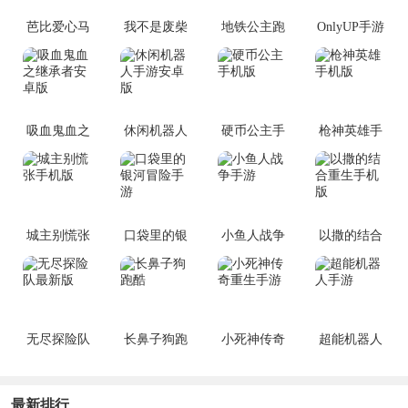
芭比爱心马
我不是废柴
地铁公主跑
OnlyUP手游
场
酷
正版
吸血鬼血之
休闲机器人
硬币公主手
枪神英雄手
继承者安卓
手游安卓版
机版
机版
版
城主别慌张
口袋里的银
小鱼人战争
以撒的结合
手机版
河冒险手游
手游
重生手机版
无尽探险队
长鼻子狗跑
小死神传奇
超能机器人
最新版
酷
重生手游
手游
最新排行