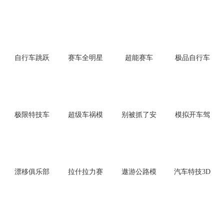
自行车跳跃
赛车全明星
超能赛车
极品自行车
安卓版
手游
手游最新版
极限特技车
超级车祸模
别被抓了安
模拟开车驾
手游
拟器
卓版
驶训练手游
漂移俱乐部
拉什拉力赛
遨游公路模
汽车特技3D
起源
拟手机版
大师手机版