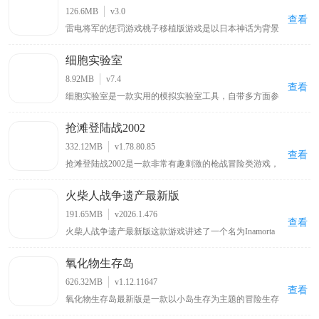
度监控、文件共享和实时沟通等功能，跨平台兼容性保证
126.6MB
v3.0
不同设备可无缝使用，云端存储保障数据安全与可访问
查看
雷电将军的惩罚游戏桃子移植版游戏是以日本神话为背景
性，以简洁操作和强大功能成提升团队效率理想之选。
的动作冒险游戏，玩家扮演被雷电将军选中的人类勇士接
受试炼与惩罚，游戏凭借精美画面和流畅战斗系统吸引玩
细胞实验室
家，需在充满挑战关卡击败强大敌人并解开雷电将军背后
秘密，融合角色养成、装备升级和策略战斗等元素带来深
8.92MB
v7.4
度游戏体验，让喜欢动作游戏或对神话故事感兴趣的玩家
查看
细胞实验室是一款实用的模拟实验室工具，自带多方面参
都能从中找到乐趣。
数内容，用户可按需设置细胞参数与环境参数，通过实验
培养出所需细胞，软件会依据用户设置的参数提供专业的
抢滩登陆战2002
培养皿状态，帮助用户提升对细胞实验的学习状态，适合
对细胞实验学习感兴趣的用户使用，能让其在模拟环境中
332.12MB
v1.78.80.85
更好地探索细胞培养相关知识。
查看
抢滩登陆战2002是一款非常有趣刺激的枪战冒险类游戏，
在这款游戏中玩家可以享受到全新的非常刺激紧张的动作
冒险体验，玩家可以在这款软件内享受到各种非常惊险的
火柴人战争遗产最新版
冒险体验，帮助玩家享受到最多元的射击感受体验，帮助
玩家找到各种非常刺激的动作体验，游戏以沙滩登录为背
191.65MB
v2026.1.476
景，玩家需要在这款游戏中收集到各种枪械来面临各种枪
查看
火柴人战争遗产最新版这款游戏讲述了一个名为Inamorta
战体验，玩家可以在这里感受到最多元的游戏魅力，加入
的世界里，各个国家形成了自己独特的战争工艺，而你将
一场刺激战斗吧。
被投放在这里，通过闯关推进的方式来获取不同国家的战
氧化物生存岛
争工艺。该游戏场景设计宏伟，地图广袤，在地图上会有
不同国家划分出来疆域，你将依照不断增加的战争工艺来
626.32MB
v1.12.11647
突破各个国家的防御，好吸取成熟的战争艺术，游戏关卡
查看
氧化物生存岛最新版是一款以小岛生存为主题的冒险生存
多样，具备的玩法也非常丰富，绝对会给予你非常刺激的
游戏，玩家扮演海难者从小岛开启冒险，需在岛上采集木
战争艺术。