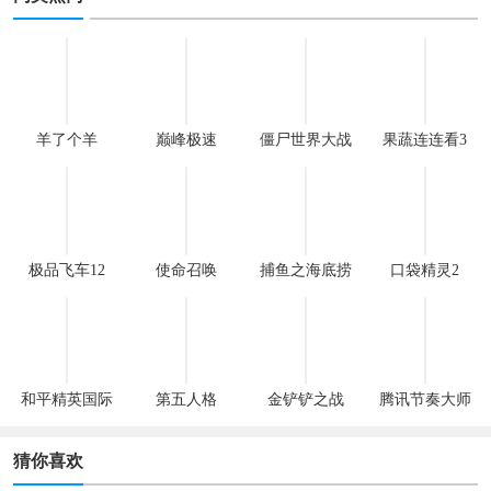
羊了个羊
巅峰极速
僵尸世界大战
果蔬连连看3
极品飞车12
使命召唤
捕鱼之海底捞
口袋精灵2
和平精英国际
第五人格
金铲铲之战
腾讯节奏大师
服
猜你喜欢