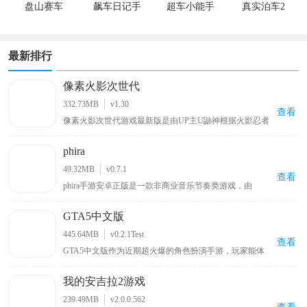
盘山赛车
飙车日记手
超车小能手
真实泊车2
游安卓版
免费版
最新排行
像素火影次世代
332.73MB
v1.30
查看
像素火影次世代游戏最新版是由UP主U鼬神根据火影忍者
改编自制的一款像素格斗手游。游戏延续系列经典的像素
美术，你可以操控带土、鸣人、佐助、卡卡西、春野樱、
phira
佩恩、宇智波斑「秽土转生·解」等多位原作角色，每个角
色拥有独特的技能组合与秘卷系统，玩家可通过连招、位
49.32MB
v0.7.1
移与特殊技实现高自由度操作。除单人剧情外，还包含对
查看
phira手游安卓正版是一款非商业音乐节奏类游戏，由
战、忍界大战、无尽试炼、演练等玩法，满足休闲刷本与
MivikQ基于phigros玩法而打造的，采用了顶尖的Rust技术
竞技PK两类需求。
打造，为玩家收集了众多b站大神和其他用户授权发布的
GTA5中文版
自制音乐谱，包括网上知名度很高的零号车辆、喜之郎果
肉果冻、我要当太空人、初音未来的消失等原创歌曲关卡
445.64MB
v0.2.1Test
都可以在这里找到，可以让玩家在玩游戏的同时也能听音
查看
GTA5中文版作为近期超火爆的角色扮演手游，玩家能体
乐。
验新版本上线的模式玩法，玩法趣味十足，在gta手机免费
版正版中有多种随机事件，玩家可依据攻略在游戏中实际
我的安吉拉2游戏
操作，能在手机上尽享游戏乐趣，还可在游戏里邀请好友
一同加入，感受GTA5最新手机版带来的精彩体验。
239.49MB
v2.0.0.562