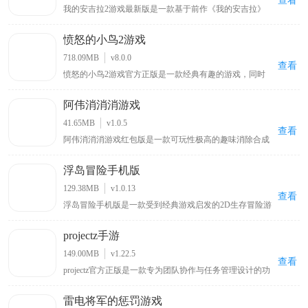
查看
我的安吉拉2游戏最新版是一款基于前作《我的安吉拉》
而全新制作的虚拟猫咪模拟养成手游，由广州金科文化科
技有限公司精心打造，不仅继承了前作优质精美的画风，
愤怒的小鸟2游戏
还加强了安吉拉的形象，使其变得更加活灵活现，给予了
玩家身临其境的代入感。游戏的操作十分简单，与前作基
718.09MB
v8.0.0
本相同，在游戏初期有着非常细致的新手引导系统，玩家
查看
愤怒的小鸟2游戏官方正版是一款经典有趣的游戏，同时
不用担心上手很难。
也是《愤怒的小鸟》游戏系列中的第二部作品，与前作相
比，本作采用了更加出色的3D引擎制作，使得画面整体表
阿伟消消消游戏
现有了很大的提升，场景立体效果也显得更加的突出，给
玩家带来很强的视觉冲击力，而小鸟角色得益于在3D画面
41.65MB
v1.0.5
的加持下，显得更加生动可爱，相信能给玩家带来别样的
查看
阿伟消消消游戏红包版是一款可玩性极高的趣味消除合成
惊喜。
手游，采用经典消除玩法搭配简洁游戏画面，玩家通过消
除盒子获取积分还有机会领取红包，游戏里既包含简单的
浮岛冒险手机版
剔除元素，也有有趣的爱情情节，能让玩家沉浸其中，尽
情享受甜蜜乐趣，给玩家带来别具一格的消除游戏体验，
129.38MB
v1.0.13
适合喜爱消除类游戏的玩家畅玩。
查看
浮岛冒险手机版是一款受到经典游戏启发的2D生存冒险游
戏，同时也叫作：浮岛物语、Forager。它融合了《星露
谷》、《泰拉瑞亚》和《塞尔达》系列的精华元素，给玩
projectz手游
家带来了熟悉而愉快的游戏体验。在游戏中充满了探索的
乐趣，你可以自由地在浮岛上探索、收集资源、打造工具
149.00MB
v1.22.5
和装备，面对挑战并解锁新的区域。
查看
projectz官方正版是一款专为团队协作与任务管理设计的功
能强大项目管理软件，具备直观用户界面及丰富工具集，
能助力用户高效规划、跟踪和完成项目，无论是小型团队
雷电将军的惩罚游戏
还是大型企业其多样化需求都能满足，支持任务分配、进