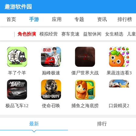
趣游软件园
首页
手游
应用
专题
资讯
排行榜
角色扮演
模拟经营
赛车竞速
益智休闲
女生精选
儿童
羊了个羊
巅峰极速
僵尸世界大战
果蔬连连看3
极品飞车12
使命召唤
捕鱼之海底捞
口袋精灵2
最新
排行