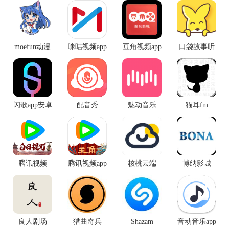
moefun动漫
咪咕视频app
豆角视频app
口袋故事听
最新版
手机版
听
闪歌app安卓
配音秀
魅动音乐
猫耳fm
版
腾讯视频
腾讯视频app
核桃云端
博纳影城
手机版
良人剧场
猎曲奇兵
Shazam
音动音乐app