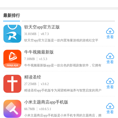
最新排行
软天空app官方正版
31.81MB
v8.7.3
查看
软天空app官方正版是一款内置海量游戏的游戏社交平
台，软件中有大量好玩有趣的游戏，用户可一键下载开始
游玩，它还提供开放的游戏讨论社区，用户能分享自己的
牛牛视频最新版
游戏日常动态展示游戏生活，通过分享帖子寻找志同道合
的朋友交流，此外游戏玩家还能在上面找到大神编写的各
7.18MB
v1.5.3
种游戏攻略以学习更多游戏技巧，欢迎感兴趣的朋友下载
查看
牛牛视频最新版app是一款出色的影视剧集软件，它拥有
玩耍！
丰富的影视资源内容，用户能够在其中浏览到各类电影、
综艺剧集，无论是热门大片还是经典老剧都应有尽有，可
精读圣经
随心播放这些影视内容，让用户畅享沉浸式的大片观看体
验，满足不同用户多样化的影视观看需求。
27.25MB
v3.6.2
查看
精读圣经app手机版专为渴望精神滋养与智慧启发的用户
免费打造。它融合详尽的圣经注释与全新有声阅读功能，
为用户带来深度的灵性学习体验。借助详实注释与解读，
小米主题商店app手机版
读者能深刻领悟上帝教诲，挖掘圣经中的智慧与真理。全
新有声阅读功能，使上帝慈爱之言如在耳畔，给予用户沉
66.7MB
v10.6.5.1
浸式聆听体验，让心灵于阅读和聆听中收获宁静与升华。
查看
小米主题商店app手机版是小米手机专用的主题商店，拥