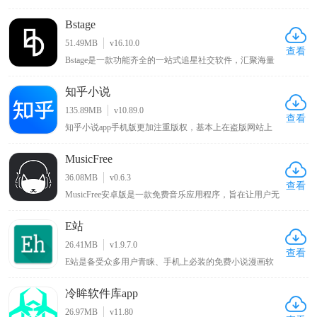
有风格百变的主题壁纸、字体以及新奇酷炫的切屏特效，
还内置贴心小工具和多种实用功能，能让你的手机与众不
Bstage
同，同时该APP对安卓原生系统进行优化改良，可使手机
运行更流畅、操作更快捷，在KK下载站可下载体验这一
51.49MB
v16.10.0
能为小米手机带来独特体验与性能优化的主题商店APP 。
查看
Bstage是一款功能齐全的一站式追星社交软件，汇聚海量
追星用户群体，汇聚全网明星资讯、独家八卦与偶像动
态。平台支持用户记录分享追星心路、自由发表个人见
知乎小说
解，同时提供星粉互动、粉丝社交、音源试听、周边选
购、线下活动报名等全套追星服务。界面简洁清爽、分类
135.89MB
v10.89.0
清晰，操作简单易上手，全方位满足用户日常追星、互动
查看
知乎小说app手机版更加注重版权，基本上在盗版网站上
交友、资源收藏的多样化需求。
看不到知乎完整的小说，这样一来写小说的作者能够得到
更多的利益，写的内容自然也就更加优质，也能够吸引更
MusicFree
多优质的写手入驻，而且阅读界面简洁清爽，没有任何广
告打扰，让用户的阅读体验得到满足，对此感兴趣的小伙
36.08MB
v0.6.3
伴可以来下载体验。
查看
MusicFree安卓版是一款免费音乐应用程序，旨在让用户无
需支付任何费用即可随时随地享受高质量的音乐体验，该
应用程序通过与全球各大音乐平台合作，免费提供包括流
E站
行、摇滚、古典、电子、民间等各种流派的音乐，同时拥
有简约美观的界面设计，简单易用的操作方式，用户只需
26.41MB
v1.9.7.0
要在搜索栏中输入相关的歌曲名字、专辑名或艺术家名即
查看
E站是备受众多用户青睐、手机上必装的免费小说漫画软
可轻松地找到他们想要听的歌曲。
件，用户可在线观看各类喜欢的漫画，涵盖各种类型，能
带来优质阅读环境，可谓只有想不到没有找不到的漫画，
冷眸软件库app
该新版本软件将各种功能免费提供给用户，为漫画爱好者
带来丰富多样且免费便捷的阅读体验 。
26.97MB
v11.80