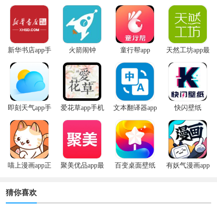
新华书店app手
火箭闹钟
童行帮app
天然工坊app最
机版
新版
即刻天气app手
爱花草app手机
文本翻译器app
快闪壁纸
机版
版
喵上漫画app正
聚美优品app最
百变桌面壁纸
有妖气漫画app
版
新版
app
安卓版
猜你喜欢