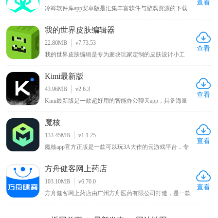
查看
冷眸软件库app安卓版是汇集丰富软件与游戏资源的下载
平台，提供一站式资源获取体验，资源分类细致且覆盖全
面，包含实用工具如办公效率、系统工具、学习教育等细
我的世界皮肤编辑器
分品类，满足工作学习多样需求，热门游戏板块有单机手
游、网络游戏、模拟器游戏等适合不同玩家，生活休闲类
22.80MB
v7.73.53
涵盖影音娱乐、日常服务等应用，网友能快速找到适合的
查看
我的世界皮肤编辑是专为麦块玩家定制的皮肤设计小工
应用安装包 。
具，使用该软件能自行给游戏角色绘制新衣服、调配心仪
颜色以打造独特外观，告别游戏默认的呆萌造型，带来全
Kimi最新版
新游戏体验，软件提供前后左右和俯仰六个视角方便涂
色，确保无死角遗漏，绘制完成的皮肤可直接保存至手机
43.96MB
v2.6.3
相册，便于随时使用 。
查看
Kimi最新版是一款超好用的智能办公聊天app，具备海量
各行业专业知识且能长时间无损记忆，用户遇问题向其提
问可获解答，在教育学习和商业办公领域表现出色，官网
魔核
版支持资料整理、文件归档、发票报销等辅助功能，能节
省繁琐重复操作、提升工作效率，为用户带来便捷高效的
133.45MB
v1.1.25
智能办公与学习体验
查看
魔核app官方正版是一款可以玩3A大作的云游戏平台，专
门针对一众游戏爱好者打造的，不仅打破了设备壁垒，只
要你有网，就能在手机、平板、甚至低配电脑上畅玩上千
方舟健客网上药店
款3A级大作，而且无需下载安装，也无需担心储存空间或
硬件性能限制，点开就能秒进游戏，体验原汁原味的PC端
103.10MB
v6.70.0
画质与操作手感。
查看
方舟健客网上药店由广州方舟医药有限公司打造，是一款
买药服务软件，用户能在方舟健客网上药店通过该软件购
买各类药品，涵盖处方药和非处方药，具备全新智能功
能，可通过上传处方或选择药品进行购买并选配送方式，