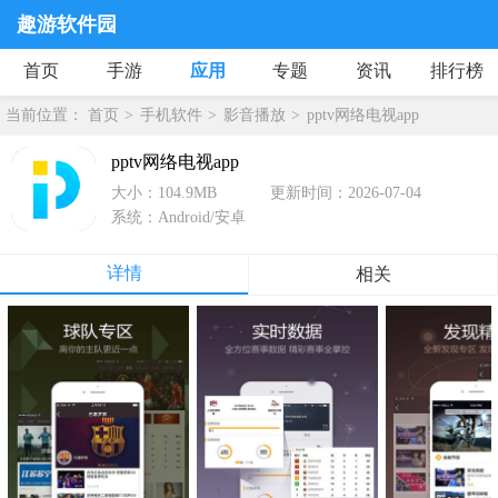
趣游软件园
首页
手游
应用
专题
资讯
排行榜
当前位置：
首页
手机软件
影音播放
pptv网络电视app
pptv网络电视app
大小：104.9MB
更新时间：2026-07-04
系统：Android/安卓
详情
相关