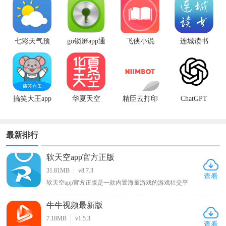
文版
七彩天气预
go锁屏app通
飞侠小说
连城读书
报app
用版
搞笑大王app
华夏天空
精臣云打印
ChatGPT
最新版
app手机版
最新排行
软天空app官方正版
31.81MB
v8.7.3
查看
软天空app官方正版是一款内置海量游戏的游戏社交平
台，软件中有大量好玩有趣的游戏，用户可一键下载开始
游玩，它还提供开放的游戏讨论社区，用户能分享自己的
牛牛视频最新版
游戏日常动态展示游戏生活，通过分享帖子寻找志同道合
的朋友交流，此外游戏玩家还能在上面找到大神编写的各
7.18MB
v1.5.3
种游戏攻略以学习更多游戏技巧，欢迎感兴趣的朋友下载
查看