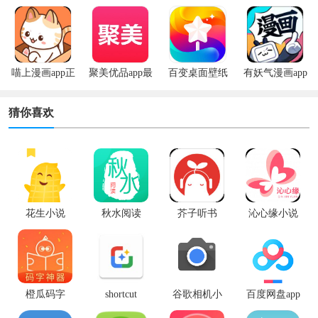
机版
版
喵上漫画app正
聚美优品app最
百变桌面壁纸
有妖气漫画app
版
新版
app
安卓版
猜你喜欢
花生小说
秋水阅读
芥子听书
沁心缘小说
橙瓜码字
shortcut
谷歌相机小
百度网盘app
maker app中
米专用版
最新版