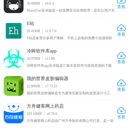
告打扰，让用户的阅读体验得到满足，对此感兴趣的小伙
36.08MB
v0.6.3
伴可以来下载体验。
查看
MusicFree安卓版是一款免费音乐应用程序，旨在让用户无
需支付任何费用即可随时随地享受高质量的音乐体验，该
应用程序通过与全球各大音乐平台合作，免费提供包括流
E站
行、摇滚、古典、电子、民间等各种流派的音乐，同时拥
有简约美观的界面设计，简单易用的操作方式，用户只需
26.41MB
v1.9.7.0
要在搜索栏中输入相关的歌曲名字、专辑名或艺术家名即
查看
E站是备受众多用户青睐、手机上必装的免费小说漫画软
可轻松地找到他们想要听的歌曲。
件，用户可在线观看各类喜欢的漫画，涵盖各种类型，能
带来优质阅读环境，可谓只有想不到没有找不到的漫画，
冷眸软件库app
该新版本软件将各种功能免费提供给用户，为漫画爱好者
带来丰富多样且免费便捷的阅读体验 。
26.97MB
v11.80
查看
冷眸软件库app安卓版是汇集丰富软件与游戏资源的下载
平台，提供一站式资源获取体验，资源分类细致且覆盖全
面，包含实用工具如办公效率、系统工具、学习教育等细
我的世界皮肤编辑器
分品类，满足工作学习多样需求，热门游戏板块有单机手
游、网络游戏、模拟器游戏等适合不同玩家，生活休闲类
22.80MB
v7.73.53
涵盖影音娱乐、日常服务等应用，网友能快速找到适合的
查看
我的世界皮肤编辑是专为麦块玩家定制的皮肤设计小工
应用安装包 。
具，使用该软件能自行给游戏角色绘制新衣服、调配心仪
颜色以打造独特外观，告别游戏默认的呆萌造型，带来全
方舟健客网上药店
新游戏体验，软件提供前后左右和俯仰六个视角方便涂
色，确保无死角遗漏，绘制完成的皮肤可直接保存至手机
103.10MB
v6.70.0
相册，便于随时使用 。
查看
方舟健客网上药店由广州方舟医药有限公司打造，是一款
买药服务软件，用户能在方舟健客网上药店通过该软件购