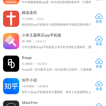
牛牛视频最新版app是一款出色的影视剧集软件，它拥有
玩耍！
丰富的影视资源内容，用户能够在其中浏览到各类电影、
综艺剧集，无论是热门大片还是经典老剧都应有尽有，可
精读圣经
随心播放这些影视内容，让用户畅享沉浸式的大片观看体
验，满足不同用户多样化的影视观看需求。
27.25MB
v3.6.2
查看
精读圣经app手机版专为渴望精神滋养与智慧启发的用户
免费打造。它融合详尽的圣经注释与全新有声阅读功能，
为用户带来深度的灵性学习体验。借助详实注释与解读，
小米主题商店app手机版
读者能深刻领悟上帝教诲，挖掘圣经中的智慧与真理。全
新有声阅读功能，使上帝慈爱之言如在耳畔，给予用户沉
66.7MB
v10.6.5.1
浸式聆听体验，让心灵于阅读和聆听中收获宁静与升华。
查看
小米主题商店app手机版是小米手机专用的主题商店，拥
有风格百变的主题壁纸、字体以及新奇酷炫的切屏特效，
还内置贴心小工具和多种实用功能，能让你的手机与众不
Bstage
同，同时该APP对安卓原生系统进行优化改良，可使手机
运行更流畅、操作更快捷，在KK下载站可下载体验这一
51.49MB
v16.10.0
能为小米手机带来独特体验与性能优化的主题商店APP 。
查看
Bstage是一款功能齐全的一站式追星社交软件，汇聚海量
追星用户群体，汇聚全网明星资讯、独家八卦与偶像动
态。平台支持用户记录分享追星心路、自由发表个人见
知乎小说
解，同时提供星粉互动、粉丝社交、音源试听、周边选
购、线下活动报名等全套追星服务。界面简洁清爽、分类
135.89MB
v10.89.0
清晰，操作简单易上手，全方位满足用户日常追星、互动
查看
知乎小说app手机版更加注重版权，基本上在盗版网站上
交友、资源收藏的多样化需求。
看不到知乎完整的小说，这样一来写小说的作者能够得到
更多的利益，写的内容自然也就更加优质，也能够吸引更
MusicFree
多优质的写手入驻，而且阅读界面简洁清爽，没有任何广