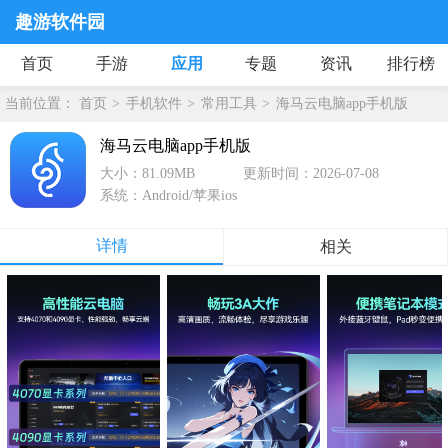
趣游软件园
首页
手游
应用
专题
资讯
排行榜
当前位置：
首页
手机软件
常用工具
海马云电脑app手机版
海马云电脑app手机版
大小：81.09MB
更新时间：2026-07-08
系统：Android/苹果ios
详情
相关