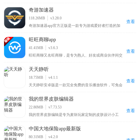
机版本，其英文名称是Dreamina，它是一款集视频与图片
创作于一体的免费的智能辅助工具。在操作方面，用户使
奇游加速器
用抖音账号登录app后，只需用自然语言在即梦AI最新版
上描述自己的想法，便能迅速捕捉并理解，然后挥洒创意
118.26MB
v3.28.0
生成图片。如果对生成的图片不满意，用户还可以利用内
查看
奇游加速器app官方正版是一款专为游戏爱好者打造的加
置的编辑功能进行微调，让创意更加完美。
速保障工具，界面简单易用，用户能够轻松上手并享受加
速服务。它具备电竞级别的加速性能，为您的游戏体验给
旺旺商聊app
予全面的服务确保。此软件采用先进加速技术，智能选择
最好服务器，优化数据传输方法，降低延迟和遗失，提升
41.41MB
v3.6.3
您的游戏体验。无论您是热衷使命召唤战区、王者荣耀国
查看
旺旺商聊又名旺商聊，是专为熟人、好友或商业伙伴间交
际服、PUBGM，或是DNFM、刺激战场、吃鸡外服等国
流打造，其最大特点是聊天私密性强，软件不会自动保存
外超火爆游戏，奇游加速器app官方正版都能够根据优化
用户聊天记录，重要信息和文件可设置阅后即焚以确保隐
数据连接，保证您在游戏里能够享受到顺畅的游戏速度和
天天静听
私数据不泄露，还能加密聊天信息防止第三方无关者看
稳定的联络。
到，自推出以来受到无数好评，适合有私密交流需求的人
18.75MB
v4.1.1
群使用
查看
天天静听安卓版是一款完全免费的音乐播放软件，可免会
员畅听全网最新最火的歌曲、ASMR、有声书，还提供实
时更新的音乐排行榜助你发现更多热门歌曲，它支持将歌
我的世界皮肤编辑器
曲音乐下载到本地，让你即便没有网络也能自由听歌，若
你喜欢听歌，这一能畅享丰富音乐资源且可离线播放的播
22.80MB
v7.73.53
放器值得关注。
查看
我的世界皮肤编辑是专为麦块玩家定制的皮肤设计小工
具，使用该软件能自行给游戏角色绘制新衣服、调配心仪
颜色以打造独特外观，告别游戏默认的呆萌造型，带来全
中国大地保险app最新版
新游戏体验，软件提供前后左右和俯仰六个视角方便涂
色，确保无死角遗漏，绘制完成的皮肤可直接保存至手机
80.31MB
v4.2.0
相册，便于随时使用 。