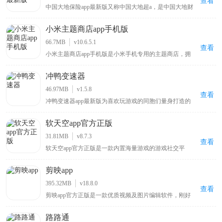
查看
中国大地保险app最新版又称中国大地超a，是中国大地财
产保险股份有限公司推出的专注汽车相关服务的用车车险
管理软件，用户可在该平台直接查询各类保险品种，还能
小米主题商店app手机版
在线咨询办理业务，提前了解业务范围，为车主提供便捷
的保险查询与办理渠道，助力用户轻松掌握车险信息及完
66.7MB
v10.6.5.1
成相关业务操作。
查看
小米主题商店app手机版是小米手机专用的主题商店，拥
有风格百变的主题壁纸、字体以及新奇酷炫的切屏特效，
还内置贴心小工具和多种实用功能，能让你的手机与众不
冲鸭变速器
同，同时该APP对安卓原生系统进行优化改良，可使手机
运行更流畅、操作更快捷，在KK下载站可下载体验这一
46.97MB
v1.5.8
能为小米手机带来独特体验与性能优化的主题商店APP 。
查看
冲鸭变速器app最新版为喜欢玩游戏的同胞们量身打造的
一款游戏战斗速度加速辅助工具，其中不仅线上融入许多
的当前最热最火的热门网游新游，几乎所有游戏都可以一
软天空app官方正版
键搜索的到，非常全面；并且玩热门游戏加速减速任你说
了算，玩游戏就要玩出畅快感！而且使用​冲鸭变速器app
31.81MB
v8.7.3
最新版能够帮助用户加快游戏进度，让你可以随时在这里
查看
软天空app官方正版是一款内置海量游戏的游戏社交平
加快自己的游戏进程，直接畅玩各种游戏，非常适合那些
台，软件中有大量好玩有趣的游戏，用户可一键下载开始
不喜欢游戏剧情的玩家，游戏进度的加快让你告别许多乏
游玩，它还提供开放的游戏讨论社区，用户能分享自己的
味的游戏情节，再也不用担心自己需要面对无聊的游戏剧
剪映app
游戏日常动态展示游戏生活，通过分享帖子寻找志同道合
情内容啦。
的朋友交流，此外游戏玩家还能在上面找到大神编写的各
395.32MB
v18.8.0
种游戏攻略以学习更多游戏技巧，欢迎感兴趣的朋友下载
查看
剪映app官方正版是一款优质视频及图片编辑软件，刚好
玩耍！
能满足你对视频剪辑的全部需求，可将拍摄照片修饰得更
美丽靓丽，颜色能按喜好调节，处理短视频时海外版支持
路路通
使用炫酷特效、滤镜效果，让成品媲美电影，整个过程简