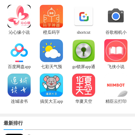
沁心缘小说
橙瓜码字
shortcut
谷歌相机小
maker app中
米专用版
文版
百度网盘app
七彩天气预
go锁屏app通
飞侠小说
最新版
报app
用版
连城读书
搞笑大王app
华夏天空
精臣云打印
最新版
app手机版
最新排行