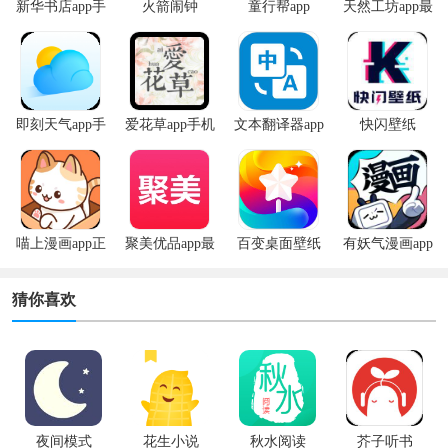
新华书店app手
火箭闹钟
童行帮app
天然工坊app最
机版
新版
即刻天气app手
爱花草app手机
文本翻译器app
快闪壁纸
机版
版
喵上漫画app正
聚美优品app最
百变桌面壁纸
有妖气漫画app
版
新版
app
安卓版
猜你喜欢
夜间模式
花生小说
秋水阅读
芥子听书