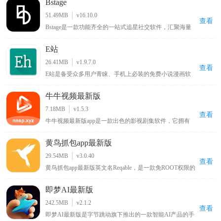
Bstage
51.49MB
v16.10.0
查看
Bstage是一款功能齐全的一站式追星社交软件，汇聚海量
追星用户群体，汇聚全网明星资讯、独家八卦与偶像动
态。平台支持用户记录分享追星心路、自由发表个人见
E站
解，同时提供星粉互动、粉丝社交、音源试听、周边选
购、线下活动报名等全套追星服务。界面简洁清爽、分类
26.41MB
v1.9.7.0
清晰，操作简单易上手，全方位满足用户日常追星、互动
查看
E站是备受众多用户青睐、手机上必装的免费小说漫画软
交友、资源收藏的多样化需求。
件，用户可在线观看各类喜欢的漫画，涵盖各种类型，能
带来优质阅读环境，可谓只有想不到没有找不到的漫画，
牛牛视频最新版
该新版本软件将各种功能免费提供给用户，为漫画爱好者
带来丰富多样且免费便捷的阅读体验 。
7.18MB
v1.5.3
查看
牛牛视频最新版app是一款出色的影视剧集软件，它拥有
丰富的影视资源内容，用户能够在其中浏览到各类电影、
综艺剧集，无论是热门大片还是经典老剧都应有尽有，可
黄鸟抓包app最新版
随心播放这些影视内容，让用户畅享沉浸式的大片观看体
验，满足不同用户多样化的影视观看需求。
29.54MB
v3.0.40
查看
黄鸟抓包app最新版英文名Reqable，是一款免ROOT权限的
安卓专业网络抓包工具，主打轻量化网络数据分析。软件
兼容主流网络传输协议，一键抓取、解析HTTP、
即梦AI最新版
HTTPS、WebSocket各类流量数据，搭载精准流量筛选、
数据包注入调试、跨端协同抓包能力。兼顾新手简易操作
242.5MB
v2.1.2
与高阶开发调试需求，适配接口测试、网络排错、数据核
查看
即梦AI最新版是字节跳动旗下推出的一款智能AI产品的手
验场景，是开发者与运维人员必备的移动端抓包神器。