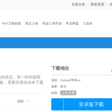
专题合集
|
最新更新
|
：
WiFi万能钥匙
第五人格
热血江湖手游
夸克网盘
三国杀
下载地址
校的情况，第一时间获取
系统：Android/苹果ios
验，需要的朋友快来下载
备案：暂无
点击查看
权限：
13%
安卓版下载