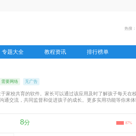
热搜
专题大全
教程资讯
排行榜单
需要网络
无广告
专注于家校共育的软件。家长可以通过该应用及时了解孩子每天在
沟通交流，共同监督和促进孩子的成长。更多实用功能等你来体
8
分
87%