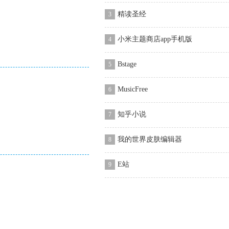
精读圣经
3
小米主题商店app手机版
4
Bstage
5
MusicFree
6
知乎小说
7
我的世界皮肤编辑器
8
E站
9