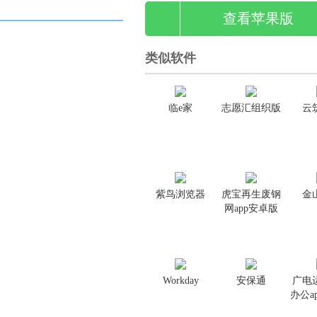
查看苹果版
类似软件
临e家
志愿汇组织版
云
紫鸟浏览器
虎宝再生废钢
金
网app安卓版
Workday
安保通
广电
办公a