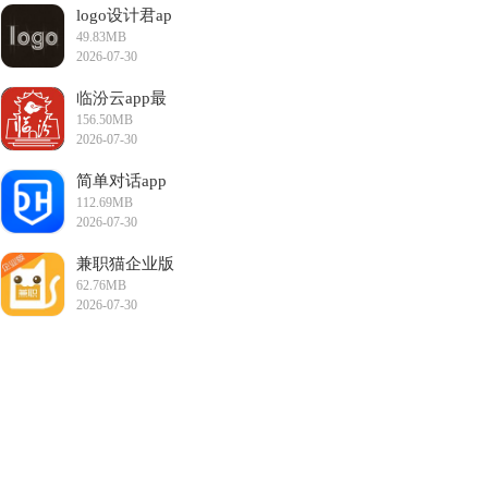
logo设计君ap
49.83MB
p
2026-07-30
17:35:19
临汾云app最
156.50MB
新版
2026-07-30
16:50:24
简单对话app
112.69MB
安卓版
2026-07-30
16:13:10
兼职猫企业版
62.76MB
app
2026-07-30
15:23:05