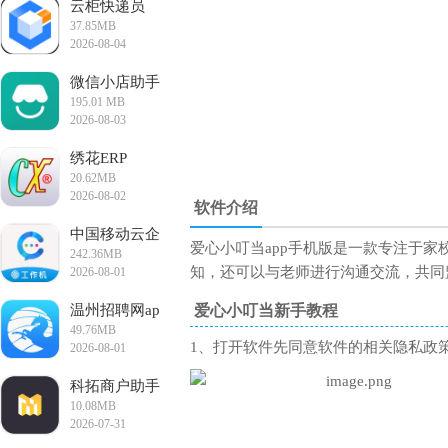
云柜快递员
37.85MB
2026-08-04
10:50:15
微信小店助手
195.01 MB
2026-08-03
10:44:46
绣花ERP
20.62MB
2026-08-02
软件介绍
14:41:33
中国移动云企
爱心小叮当app手机版是一款专注于
242.36MB
信app
知，还可以与老师进行沟通交流，共同
2026-08-01
15:09:07
温州招聘网ap
爱心小叮当新手教程
49.76MB
p手机版
1、打开软件先同意软件的相关隐私政
2026-08-01
11:59:39
科拓商户助手
10.08MB
app最新版
2026-07-31
15:53:36