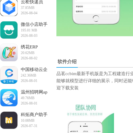
云柜快递员
37.85MB
2026-08-04
10:50:15
微信小店助手
195.01 MB
2026-08-03
10:44:46
绣花ERP
20.62MB
2026-08-02
软件介绍
14:41:33
中国移动云企
品茗ccbim最新手机版是为工程建造
242.36MB
信app
能够就模型进行详细的展示，同时还能
2026-08-01
15:09:07
迎下载安装
温州招聘网ap
49.76MB
p手机版
2026-08-01
11:59:39
科拓商户助手
10.08MB
app最新版
2026-07-31
15:53:36