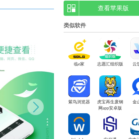
查看苹果版
类似软件
临e家
志愿汇组织版
云
紫鸟浏览器
虎宝再生废钢
金
网app安卓版