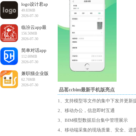
logo设计君ap
49.83MB
p
2026-07-30
17:35:19
临汾云app最
156.50MB
新版
2026-07-30
16:50:24
简单对话app
112.69MB
安卓版
2026-07-30
16:13:10
兼职猫企业版
62.76MB
app
2026-07-30
品茗ccbim最新手机版亮点
15:23:05
1、支持模型等文件的集中下发并更新
2、移动办公，信息即时互通
3、BIM模型数据后台集中管理展示
4、移动端采集的现场质量、安全、进