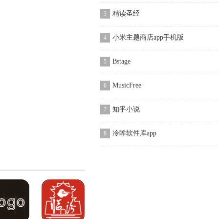
精读圣经
3
小米主题商店app手机版
4
Bstage
5
MusicFree
6
知乎小说
7
冷眸软件库app
8