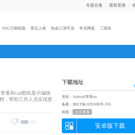
专题合集
|
最新更新
|
：
WiFi万能钥匙
第五人格
热血江湖手游
夸克网盘
三国杀
下载地址
查看和cad图纸显示编辑
系统：Android/苹果ios
档，帮助工作人员实现更
备案：浙ICP备10203480号-29A
点击查看
权限：
18%
安卓版下载