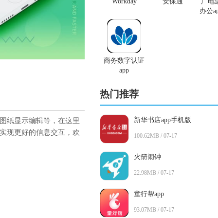
Workday
安保通
广电
办公a
商务数字认证
app
热门推荐
新华书店app手机版
d图纸显示编辑等，在这里
实现更好的信息交互，欢
100.62MB / 07-17
火箭闹钟
22.98MB / 07-17
童行帮app
93.07MB / 07-17