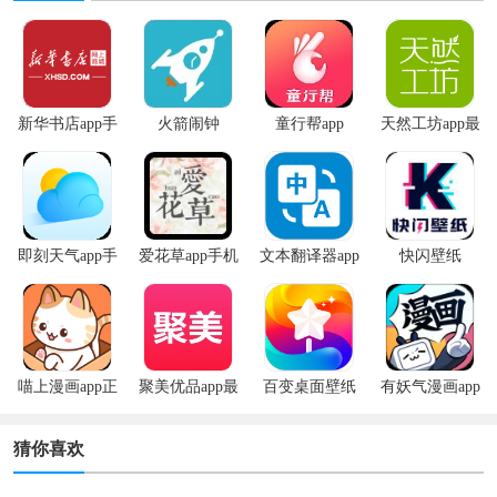
新华书店app手
火箭闹钟
童行帮app
天然工坊app最
机版
新版
即刻天气app手
爱花草app手机
文本翻译器app
快闪壁纸
机版
版
喵上漫画app正
聚美优品app最
百变桌面壁纸
有妖气漫画app
版
新版
app
安卓版
猜你喜欢