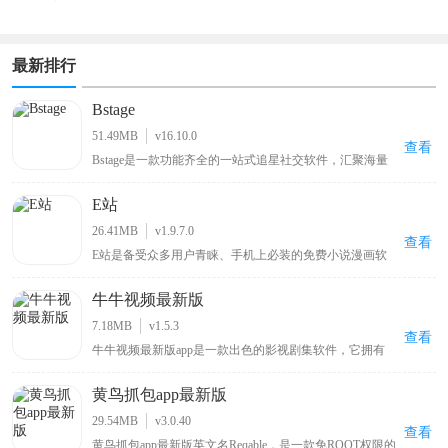
最新排行
Bstage
51.49MB
v16.10.0
查看
Bstage是一款功能齐全的一站式追星社交软件，汇聚海量
追星用户群体，汇聚全网明星资讯、独家八卦与偶像动
态。平台支持用户记录分享追星心路、自由发表个人见
E站
解，同时提供星粉互动、粉丝社交、音源试听、周边选
购、线下活动报名等全套追星服务。界面简洁清爽、分类
26.41MB
v1.9.7.0
清晰，操作简单易上手，全方位满足用户日常追星、互动
查看
E站是备受众多用户青睐、手机上必装的免费小说漫画软
交友、资源收藏的多样化需求。
件，用户可在线观看各类喜欢的漫画，涵盖各种类型，能
带来优质阅读环境，可谓只有想不到没有找不到的漫画，
牛牛视频最新版
该新版本软件将各种功能免费提供给用户，为漫画爱好者
带来丰富多样且免费便捷的阅读体验 。
7.18MB
v1.5.3
查看
牛牛视频最新版app是一款出色的影视剧集软件，它拥有
丰富的影视资源内容，用户能够在其中浏览到各类电影、
综艺剧集，无论是热门大片还是经典老剧都应有尽有，可
黄鸟抓包app最新版
随心播放这些影视内容，让用户畅享沉浸式的大片观看体
验，满足不同用户多样化的影视观看需求。
29.54MB
v3.0.40
查看
黄鸟抓包app最新版英文名Reqable，是一款免ROOT权限的