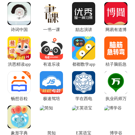
诗词中国
一书一课
励志演讲
网易有道博
闻app手机版
洪恩精读app
有道乐读
都都数学app
桔子脑筋急
最新版
转弯app
畅想谷粒
极速驾培
学在西电
执业药师万
题库
象形字典
简知
E英语宝
博学谷