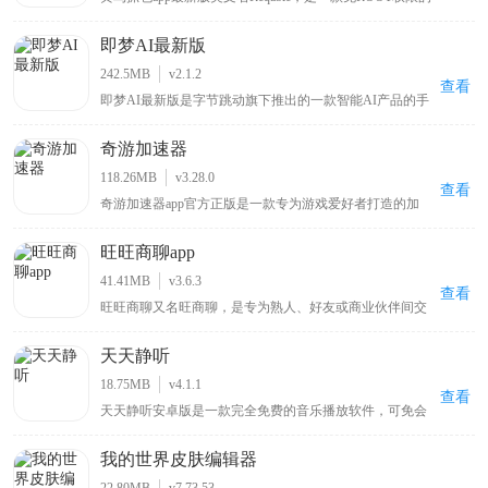
安卓专业网络抓包工具，主打轻量化网络数据分析。软件
兼容主流网络传输协议，一键抓取、解析HTTP、
即梦AI最新版
HTTPS、WebSocket各类流量数据，搭载精准流量筛选、
数据包注入调试、跨端协同抓包能力。兼顾新手简易操作
242.5MB
v2.1.2
与高阶开发调试需求，适配接口测试、网络排错、数据核
查看
即梦AI最新版是字节跳动旗下推出的一款智能AI产品的手
验场景，是开发者与运维人员必备的移动端抓包神器。
机版本，其英文名称是Dreamina，它是一款集视频与图片
创作于一体的免费的智能辅助工具。在操作方面，用户使
奇游加速器
用抖音账号登录app后，只需用自然语言在即梦AI最新版
上描述自己的想法，便能迅速捕捉并理解，然后挥洒创意
118.26MB
v3.28.0
生成图片。如果对生成的图片不满意，用户还可以利用内
查看
奇游加速器app官方正版是一款专为游戏爱好者打造的加
置的编辑功能进行微调，让创意更加完美。
速保障工具，界面简单易用，用户能够轻松上手并享受加
速服务。它具备电竞级别的加速性能，为您的游戏体验给
旺旺商聊app
予全面的服务确保。此软件采用先进加速技术，智能选择
最好服务器，优化数据传输方法，降低延迟和遗失，提升
41.41MB
v3.6.3
您的游戏体验。无论您是热衷使命召唤战区、王者荣耀国
查看
旺旺商聊又名旺商聊，是专为熟人、好友或商业伙伴间交
际服、PUBGM，或是DNFM、刺激战场、吃鸡外服等国
流打造，其最大特点是聊天私密性强，软件不会自动保存
外超火爆游戏，奇游加速器app官方正版都能够根据优化
用户聊天记录，重要信息和文件可设置阅后即焚以确保隐
数据连接，保证您在游戏里能够享受到顺畅的游戏速度和
天天静听
私数据不泄露，还能加密聊天信息防止第三方无关者看
稳定的联络。
到，自推出以来受到无数好评，适合有私密交流需求的人
18.75MB
v4.1.1
群使用
查看
天天静听安卓版是一款完全免费的音乐播放软件，可免会
员畅听全网最新最火的歌曲、ASMR、有声书，还提供实
时更新的音乐排行榜助你发现更多热门歌曲，它支持将歌
我的世界皮肤编辑器
曲音乐下载到本地，让你即便没有网络也能自由听歌，若
你喜欢听歌，这一能畅享丰富音乐资源且可离线播放的播