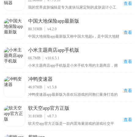
22.80MB
v7.73.53
放器值得关注。
查看
我的世界皮肤编辑是专为麦块玩家定制的皮肤设计小工
具，使用该软件能自行给游戏角色绘制新衣服、调配心仪
颜色以打造独特外观，告别游戏默认的呆萌造型，带来全
中国大地保险app最新版
新游戏体验，软件提供前后左右和俯仰六个视角方便涂
色，确保无死角遗漏，绘制完成的皮肤可直接保存至手机
80.31MB
v4.2.0
相册，便于随时使用 。
查看
中国大地保险app最新版又称中国大地超a，是中国大地财
产保险股份有限公司推出的专注汽车相关服务的用车车险
管理软件，用户可在该平台直接查询各类保险品种，还能
小米主题商店app手机版
在线咨询办理业务，提前了解业务范围，为车主提供便捷
的保险查询与办理渠道，助力用户轻松掌握车险信息及完
66.7MB
v10.6.5.1
成相关业务操作。
查看
小米主题商店app手机版是小米手机专用的主题商店，拥
有风格百变的主题壁纸、字体以及新奇酷炫的切屏特效，
还内置贴心小工具和多种实用功能，能让你的手机与众不
冲鸭变速器
同，同时该APP对安卓原生系统进行优化改良，可使手机
运行更流畅、操作更快捷，在KK下载站可下载体验这一
46.97MB
v1.5.8
能为小米手机带来独特体验与性能优化的主题商店APP 。
查看
冲鸭变速器app最新版为喜欢玩游戏的同胞们量身打造的
一款游戏战斗速度加速辅助工具，其中不仅线上融入许多
的当前最热最火的热门网游新游，几乎所有游戏都可以一
软天空app官方正版
键搜索的到，非常全面；并且玩热门游戏加速减速任你说
了算，玩游戏就要玩出畅快感！而且使用​冲鸭变速器app
31.81MB
v8.7.3
最新版能够帮助用户加快游戏进度，让你可以随时在这里
查看
软天空app官方正版是一款内置海量游戏的游戏社交平
加快自己的游戏进程，直接畅玩各种游戏，非常适合那些
台，软件中有大量好玩有趣的游戏，用户可一键下载开始
不喜欢游戏剧情的玩家，游戏进度的加快让你告别许多乏
游玩，它还提供开放的游戏讨论社区，用户能分享自己的
味的游戏情节，再也不用担心自己需要面对无聊的游戏剧