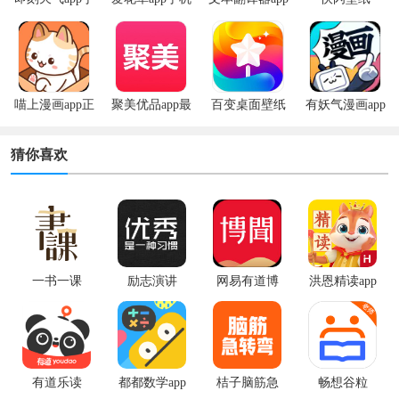
机版
版
喵上漫画app正
聚美优品app最
百变桌面壁纸
有妖气漫画app
版
新版
app
安卓版
猜你喜欢
一书一课
励志演讲
网易有道博
洪恩精读app
闻app手机版
最新版
有道乐读
都都数学app
桔子脑筋急
畅想谷粒