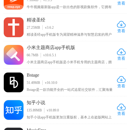
种游戏攻略以学习更多游戏技巧，欢迎感兴趣的朋友下载
查看
牛牛视频最新版app是一款出色的影视剧集软件，它拥有
玩耍！
丰富的影视资源内容，用户能够在其中浏览到各类电影、
综艺剧集，无论是热门大片还是经典老剧都应有尽有，可
精读圣经
随心播放这些影视内容，让用户畅享沉浸式的大片观看体
验，满足不同用户多样化的影视观看需求。
27.25MB
v3.6.2
查看
精读圣经app手机版专为渴望精神滋养与智慧启发的用户
免费打造。它融合详尽的圣经注释与全新有声阅读功能，
为用户带来深度的灵性学习体验。借助详实注释与解读，
小米主题商店app手机版
读者能深刻领悟上帝教诲，挖掘圣经中的智慧与真理。全
新有声阅读功能，使上帝慈爱之言如在耳畔，给予用户沉
66.7MB
v10.6.5.1
浸式聆听体验，让心灵于阅读和聆听中收获宁静与升华。
查看
小米主题商店app手机版是小米手机专用的主题商店，拥
有风格百变的主题壁纸、字体以及新奇酷炫的切屏特效，
还内置贴心小工具和多种实用功能，能让你的手机与众不
Bstage
同，同时该APP对安卓原生系统进行优化改良，可使手机
运行更流畅、操作更快捷，在KK下载站可下载体验这一
51.49MB
v16.10.0
能为小米手机带来独特体验与性能优化的主题商店APP 。
查看
Bstage是一款功能齐全的一站式追星社交软件，汇聚海量
追星用户群体，汇聚全网明星资讯、独家八卦与偶像动
态。平台支持用户记录分享追星心路、自由发表个人见
知乎小说
解，同时提供星粉互动、粉丝社交、音源试听、周边选
购、线下活动报名等全套追星服务。界面简洁清爽、分类
135.89MB
v10.89.0
清晰，操作简单易上手，全方位满足用户日常追星、互动
查看
知乎小说app手机版更加注重版权，基本上在盗版网站上
交友、资源收藏的多样化需求。
看不到知乎完整的小说，这样一来写小说的作者能够得到
更多的利益，写的内容自然也就更加优质，也能够吸引更