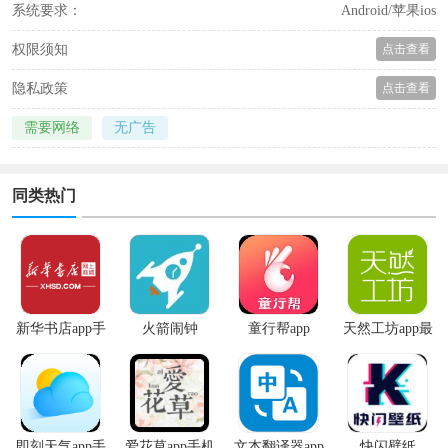
系统要求：
Android/苹果ios
权限须知
点击查看
隐私政策
点击查看
需要网络
无广告
同类热门
新华书店app手
火箭闹钟
童行帮app
天然工坊app最
机版
新版
即刻天气app手
爱花草app手机
文本翻译器app
快闪壁纸