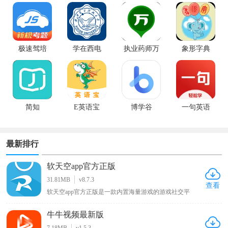
转弯app
极速驾培
学在西电
执业药师万
象形字典
题库
简知
E英语宝
博学谷
一句英语
最新排行
软天空app官方正版
31.81MB
v8.7.3
查看
软天空app官方正版是一款内置海量游戏的游戏社交平
台，软件中有大量好玩有趣的游戏，用户可一键下载开始
游玩，它还提供开放的游戏讨论社区，用户能分享自己的
牛牛视频最新版
游戏日常动态展示游戏生活，通过分享帖子寻找志同道合
的朋友交流，此外游戏玩家还能在上面找到大神编写的各
7.18MB
v1.5.3