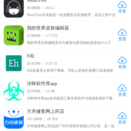
MusicFree
多优质的写手入驻，而且阅读界面简洁清爽，没有任何广
告打扰，让用户的阅读体验得到满足，对此感兴趣的小伙
36.08MB
v0.6.3
伴可以来下载体验。
查看
MusicFree安卓版是一款免费音乐应用程序，旨在让用户无
需支付任何费用即可随时随地享受高质量的音乐体验，该
应用程序通过与全球各大音乐平台合作，免费提供包括流
我的世界皮肤编辑器
行、摇滚、古典、电子、民间等各种流派的音乐，同时拥
有简约美观的界面设计，简单易用的操作方式，用户只需
22.80MB
v7.73.53
要在搜索栏中输入相关的歌曲名字、专辑名或艺术家名即
查看
我的世界皮肤编辑是专为麦块玩家定制的皮肤设计小工
可轻松地找到他们想要听的歌曲。
具，使用该软件能自行给游戏角色绘制新衣服、调配心仪
颜色以打造独特外观，告别游戏默认的呆萌造型，带来全
E站
新游戏体验，软件提供前后左右和俯仰六个视角方便涂
色，确保无死角遗漏，绘制完成的皮肤可直接保存至手机
26.41MB
v1.9.7.0
相册，便于随时使用 。
查看
E站是备受众多用户青睐、手机上必装的免费小说漫画软
件，用户可在线观看各类喜欢的漫画，涵盖各种类型，能
带来优质阅读环境，可谓只有想不到没有找不到的漫画，
冷眸软件库app
该新版本软件将各种功能免费提供给用户，为漫画爱好者
带来丰富多样且免费便捷的阅读体验 。
26.97MB
v11.80
查看
冷眸软件库app安卓版是汇集丰富软件与游戏资源的下载
平台，提供一站式资源获取体验，资源分类细致且覆盖全
面，包含实用工具如办公效率、系统工具、学习教育等细
方舟健客网上药店
分品类，满足工作学习多样需求，热门游戏板块有单机手
游、网络游戏、模拟器游戏等适合不同玩家，生活休闲类
103.10MB
v6.70.0
涵盖影音娱乐、日常服务等应用，网友能快速找到适合的
查看
方舟健客网上药店由广州方舟医药有限公司打造，是一款
应用安装包 。
买药服务软件，用户能在方舟健客网上药店通过该软件购