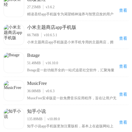
随心播放这些影视内容，让用户畅享沉浸式的大片观看体
验，满足不同用户多样化的影视观看需求。
27.25MB
v3.6.2
查看
精读圣经app手机版专为渴望精神滋养与智慧启发的用户
免费打造。它融合详尽的圣经注释与全新有声阅读功能，
为用户带来深度的灵性学习体验。借助详实注释与解读，
小米主题商店app手机版
读者能深刻领悟上帝教诲，挖掘圣经中的智慧与真理。全
新有声阅读功能，使上帝慈爱之言如在耳畔，给予用户沉
66.7MB
v10.6.5.1
浸式聆听体验，让心灵于阅读和聆听中收获宁静与升华。
查看
小米主题商店app手机版是小米手机专用的主题商店，拥
有风格百变的主题壁纸、字体以及新奇酷炫的切屏特效，
还内置贴心小工具和多种实用功能，能让你的手机与众不
Bstage
同，同时该APP对安卓原生系统进行优化改良，可使手机
运行更流畅、操作更快捷，在KK下载站可下载体验这一
51.49MB
v16.10.0
能为小米手机带来独特体验与性能优化的主题商店APP 。
查看
Bstage是一款功能齐全的一站式追星社交软件，汇聚海量
追星用户群体，汇聚全网明星资讯、独家八卦与偶像动
态。平台支持用户记录分享追星心路、自由发表个人见
MusicFree
解，同时提供星粉互动、粉丝社交、音源试听、周边选
购、线下活动报名等全套追星服务。界面简洁清爽、分类
36.08MB
v0.6.3
清晰，操作简单易上手，全方位满足用户日常追星、互动
查看
MusicFree安卓版是一款免费音乐应用程序，旨在让用户无
交友、资源收藏的多样化需求。
需支付任何费用即可随时随地享受高质量的音乐体验，该
应用程序通过与全球各大音乐平台合作，免费提供包括流
知乎小说
行、摇滚、古典、电子、民间等各种流派的音乐，同时拥
有简约美观的界面设计，简单易用的操作方式，用户只需
135.89MB
v10.89.0
要在搜索栏中输入相关的歌曲名字、专辑名或艺术家名即
查看
知乎小说app手机版更加注重版权，基本上在盗版网站上
可轻松地找到他们想要听的歌曲。
看不到知乎完整的小说，这样一来写小说的作者能够得到