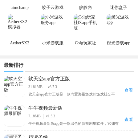
aimchamp
饺子云游戏
皎皎角
迷你盒子
AetherSX2
小米游戏服
Colg玩家社
橙光游戏app
模拟器
务app
区app手机版
最新排行
软天空app官方正版
31.81MB
v8.7.3
查看
软天空app官方正版是一款内置海量游戏的游戏社交平
台，软件中有大量好玩有趣的游戏，用户可一键下载开始
游玩，它还提供开放的游戏讨论社区，用户能分享自己的
牛牛视频最新版
游戏日常动态展示游戏生活，通过分享帖子寻找志同道合
的朋友交流，此外游戏玩家还能在上面找到大神编写的各
7.18MB
v1.5.3
种游戏攻略以学习更多游戏技巧，欢迎感兴趣的朋友下载
查看
牛牛视频最新版app是一款出色的影视剧集软件，它拥有
玩耍！
丰富的影视资源内容，用户能够在其中浏览到各类电影、
综艺剧集，无论是热门大片还是经典老剧都应有尽有，可
精读圣经