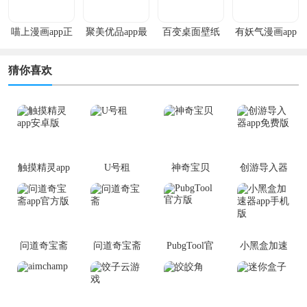
喵上漫画app正
聚美优品app最
百变桌面壁纸
有妖气漫画app
版
新版
app
安卓版
猜你喜欢
触摸精灵app
U号租
神奇宝贝
创游导入器
安卓版
app免费版
问道奇宝斋
问道奇宝斋
PubgTool官
小黑盒加速
app官方版
方版
器app手机版