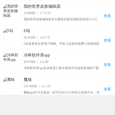
更多的利益，写的内容自然也就更加优质，也能够吸引更
我的世界皮肤编辑器
多优质的写手入驻，而且阅读界面简洁清爽，没有任何广
告打扰，让用户的阅读体验得到满足，对此感兴趣的小伙
22.80MB
v7.73.53
伴可以来下载体验。
查看
我的世界皮肤编辑是专为麦块玩家定制的皮肤设计小工
具，使用该软件能自行给游戏角色绘制新衣服、调配心仪
颜色以打造独特外观，告别游戏默认的呆萌造型，带来全
E站
新游戏体验，软件提供前后左右和俯仰六个视角方便涂
色，确保无死角遗漏，绘制完成的皮肤可直接保存至手机
26.41MB
v1.9.7.0
相册，便于随时使用 。
查看
E站是备受众多用户青睐、手机上必装的免费小说漫画软
件，用户可在线观看各类喜欢的漫画，涵盖各种类型，能
带来优质阅读环境，可谓只有想不到没有找不到的漫画，
冷眸软件库app
该新版本软件将各种功能免费提供给用户，为漫画爱好者
带来丰富多样且免费便捷的阅读体验 。
26.97MB
v11.80
查看
冷眸软件库app安卓版是汇集丰富软件与游戏资源的下载
平台，提供一站式资源获取体验，资源分类细致且覆盖全
面，包含实用工具如办公效率、系统工具、学习教育等细
魔核
分品类，满足工作学习多样需求，热门游戏板块有单机手
游、网络游戏、模拟器游戏等适合不同玩家，生活休闲类
133.45MB
v1.1.25
涵盖影音娱乐、日常服务等应用，网友能快速找到适合的
查看
魔核app官方正版是一款可以玩3A大作的云游戏平台，专
应用安装包 。
门针对一众游戏爱好者打造的，不仅打破了设备壁垒，只
要你有网，就能在手机、平板、甚至低配电脑上畅玩上千
Kimi最新版
款3A级大作，而且无需下载安装，也无需担心储存空间或
硬件性能限制，点开就能秒进游戏，体验原汁原味的PC端
43.96MB
v2.6.3
画质与操作手感。
查看