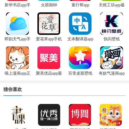
新华书店app手
火箭闹钟
童行帮app
天然工坊app最
机版
新版
即刻天气app手
爱花草app手机
文本翻译器app
快闪壁纸
机版
版
喵上漫画app正
聚美优品app最
百变桌面壁纸
有妖气漫画app
版
新版
app
安卓版
猜你喜欢