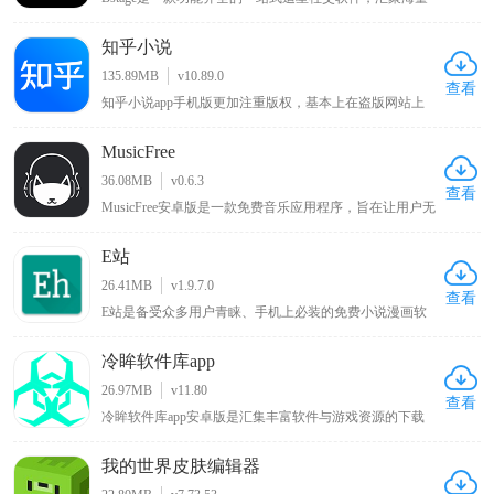
追星用户群体，汇聚全网明星资讯、独家八卦与偶像动
态。平台支持用户记录分享追星心路、自由发表个人见
知乎小说
解，同时提供星粉互动、粉丝社交、音源试听、周边选
购、线下活动报名等全套追星服务。界面简洁清爽、分类
135.89MB
v10.89.0
清晰，操作简单易上手，全方位满足用户日常追星、互动
查看
知乎小说app手机版更加注重版权，基本上在盗版网站上
交友、资源收藏的多样化需求。
看不到知乎完整的小说，这样一来写小说的作者能够得到
更多的利益，写的内容自然也就更加优质，也能够吸引更
MusicFree
多优质的写手入驻，而且阅读界面简洁清爽，没有任何广
告打扰，让用户的阅读体验得到满足，对此感兴趣的小伙
36.08MB
v0.6.3
伴可以来下载体验。
查看
MusicFree安卓版是一款免费音乐应用程序，旨在让用户无
需支付任何费用即可随时随地享受高质量的音乐体验，该
应用程序通过与全球各大音乐平台合作，免费提供包括流
E站
行、摇滚、古典、电子、民间等各种流派的音乐，同时拥
有简约美观的界面设计，简单易用的操作方式，用户只需
26.41MB
v1.9.7.0
要在搜索栏中输入相关的歌曲名字、专辑名或艺术家名即
查看
E站是备受众多用户青睐、手机上必装的免费小说漫画软
可轻松地找到他们想要听的歌曲。
件，用户可在线观看各类喜欢的漫画，涵盖各种类型，能
带来优质阅读环境，可谓只有想不到没有找不到的漫画，
冷眸软件库app
该新版本软件将各种功能免费提供给用户，为漫画爱好者
带来丰富多样且免费便捷的阅读体验 。
26.97MB
v11.80
查看
冷眸软件库app安卓版是汇集丰富软件与游戏资源的下载
平台，提供一站式资源获取体验，资源分类细致且覆盖全
面，包含实用工具如办公效率、系统工具、学习教育等细
我的世界皮肤编辑器
分品类，满足工作学习多样需求，热门游戏板块有单机手
游、网络游戏、模拟器游戏等适合不同玩家，生活休闲类