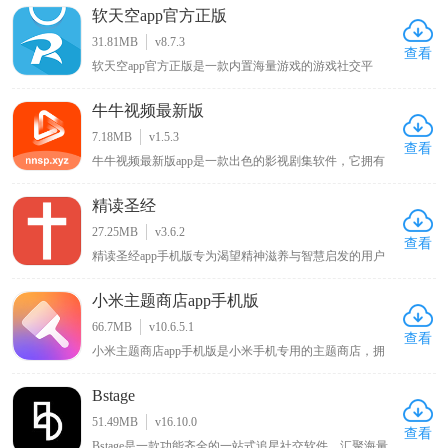
软天空app官方正版
31.81MB
v8.7.3
查看
软天空app官方正版是一款内置海量游戏的游戏社交平
台，软件中有大量好玩有趣的游戏，用户可一键下载开始
游玩，它还提供开放的游戏讨论社区，用户能分享自己的
牛牛视频最新版
游戏日常动态展示游戏生活，通过分享帖子寻找志同道合
的朋友交流，此外游戏玩家还能在上面找到大神编写的各
7.18MB
v1.5.3
种游戏攻略以学习更多游戏技巧，欢迎感兴趣的朋友下载
查看
牛牛视频最新版app是一款出色的影视剧集软件，它拥有
玩耍！
丰富的影视资源内容，用户能够在其中浏览到各类电影、
综艺剧集，无论是热门大片还是经典老剧都应有尽有，可
精读圣经
随心播放这些影视内容，让用户畅享沉浸式的大片观看体
验，满足不同用户多样化的影视观看需求。
27.25MB
v3.6.2
查看
精读圣经app手机版专为渴望精神滋养与智慧启发的用户
免费打造。它融合详尽的圣经注释与全新有声阅读功能，
为用户带来深度的灵性学习体验。借助详实注释与解读，
小米主题商店app手机版
读者能深刻领悟上帝教诲，挖掘圣经中的智慧与真理。全
新有声阅读功能，使上帝慈爱之言如在耳畔，给予用户沉
66.7MB
v10.6.5.1
浸式聆听体验，让心灵于阅读和聆听中收获宁静与升华。
查看
小米主题商店app手机版是小米手机专用的主题商店，拥
有风格百变的主题壁纸、字体以及新奇酷炫的切屏特效，
还内置贴心小工具和多种实用功能，能让你的手机与众不
Bstage
同，同时该APP对安卓原生系统进行优化改良，可使手机
运行更流畅、操作更快捷，在KK下载站可下载体验这一
51.49MB
v16.10.0
能为小米手机带来独特体验与性能优化的主题商店APP 。
查看
Bstage是一款功能齐全的一站式追星社交软件，汇聚海量