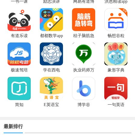
一书一课
励志演讲
网易有道博
洪恩精读app
闻app手机版
最新版
有道乐读
都都数学app
桔子脑筋急
畅想谷粒
转弯app
极速驾培
学在西电
执业药师万
象形字典
题库
简知
E英语宝
博学谷
一句英语
最新排行