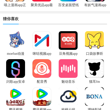
喵上漫画app正
聚美优品app最
百变桌面壁纸
有妖气漫画app
版
新版
app
安卓版
猜你喜欢
moefun动漫
咪咕视频app
豆角视频app
口袋故事听
最新版
手机版
听
闪歌app安卓
配音秀
魅动音乐
猫耳fm
版
腾讯视频
腾讯视频app
核桃云端
博纳影城