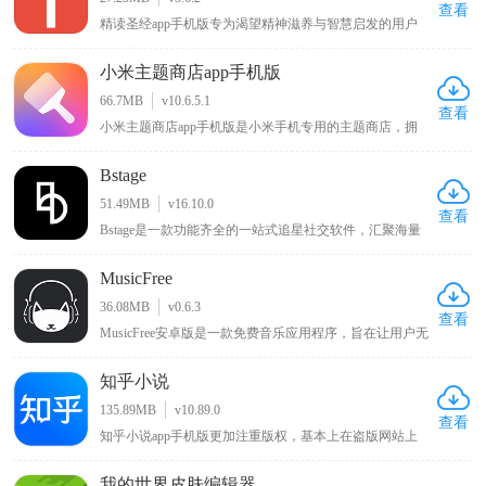
查看
精读圣经app手机版专为渴望精神滋养与智慧启发的用户
免费打造。它融合详尽的圣经注释与全新有声阅读功能，
为用户带来深度的灵性学习体验。借助详实注释与解读，
小米主题商店app手机版
读者能深刻领悟上帝教诲，挖掘圣经中的智慧与真理。全
新有声阅读功能，使上帝慈爱之言如在耳畔，给予用户沉
66.7MB
v10.6.5.1
浸式聆听体验，让心灵于阅读和聆听中收获宁静与升华。
查看
小米主题商店app手机版是小米手机专用的主题商店，拥
有风格百变的主题壁纸、字体以及新奇酷炫的切屏特效，
还内置贴心小工具和多种实用功能，能让你的手机与众不
Bstage
同，同时该APP对安卓原生系统进行优化改良，可使手机
运行更流畅、操作更快捷，在KK下载站可下载体验这一
51.49MB
v16.10.0
能为小米手机带来独特体验与性能优化的主题商店APP 。
查看
Bstage是一款功能齐全的一站式追星社交软件，汇聚海量
追星用户群体，汇聚全网明星资讯、独家八卦与偶像动
态。平台支持用户记录分享追星心路、自由发表个人见
MusicFree
解，同时提供星粉互动、粉丝社交、音源试听、周边选
购、线下活动报名等全套追星服务。界面简洁清爽、分类
36.08MB
v0.6.3
清晰，操作简单易上手，全方位满足用户日常追星、互动
查看
MusicFree安卓版是一款免费音乐应用程序，旨在让用户无
交友、资源收藏的多样化需求。
需支付任何费用即可随时随地享受高质量的音乐体验，该
应用程序通过与全球各大音乐平台合作，免费提供包括流
知乎小说
行、摇滚、古典、电子、民间等各种流派的音乐，同时拥
有简约美观的界面设计，简单易用的操作方式，用户只需
135.89MB
v10.89.0
要在搜索栏中输入相关的歌曲名字、专辑名或艺术家名即
查看
知乎小说app手机版更加注重版权，基本上在盗版网站上
可轻松地找到他们想要听的歌曲。
看不到知乎完整的小说，这样一来写小说的作者能够得到
更多的利益，写的内容自然也就更加优质，也能够吸引更
我的世界皮肤编辑器