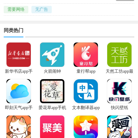
需要网络
无广告
同类热门
新华书店app手
火箭闹钟
童行帮app
天然工坊app最
机版
新版
即刻天气app手
爱花草app手机
文本翻译器app
快闪壁纸
机版
版