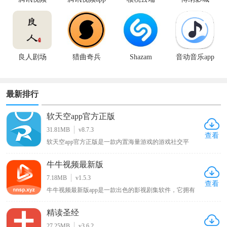
手机版
良人剧场
猎曲奇兵
Shazam
音动音乐app
最新排行
软天空app官方正版
31.81MB
v8.7.3
查看
软天空app官方正版是一款内置海量游戏的游戏社交平
台，软件中有大量好玩有趣的游戏，用户可一键下载开始
游玩，它还提供开放的游戏讨论社区，用户能分享自己的
牛牛视频最新版
游戏日常动态展示游戏生活，通过分享帖子寻找志同道合
的朋友交流，此外游戏玩家还能在上面找到大神编写的各
7.18MB
v1.5.3
种游戏攻略以学习更多游戏技巧，欢迎感兴趣的朋友下载
查看
牛牛视频最新版app是一款出色的影视剧集软件，它拥有
玩耍！
丰富的影视资源内容，用户能够在其中浏览到各类电影、
综艺剧集，无论是热门大片还是经典老剧都应有尽有，可
精读圣经
随心播放这些影视内容，让用户畅享沉浸式的大片观看体
验，满足不同用户多样化的影视观看需求。
27.25MB
v3.6.2