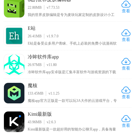
多优质的写手入驻，而且阅读界面简洁清爽，没有任何广
告打扰，让用户的阅读体验得到满足，对此感兴趣的小伙
22.80MB
v7.73.53
伴可以来下载体验。
查看
我的世界皮肤编辑是专为麦块玩家定制的皮肤设计小工
具，使用该软件能自行给游戏角色绘制新衣服、调配心仪
颜色以打造独特外观，告别游戏默认的呆萌造型，带来全
E站
新游戏体验，软件提供前后左右和俯仰六个视角方便涂
色，确保无死角遗漏，绘制完成的皮肤可直接保存至手机
26.41MB
v1.9.7.0
相册，便于随时使用 。
查看
E站是备受众多用户青睐、手机上必装的免费小说漫画软
件，用户可在线观看各类喜欢的漫画，涵盖各种类型，能
带来优质阅读环境，可谓只有想不到没有找不到的漫画，
冷眸软件库app
该新版本软件将各种功能免费提供给用户，为漫画爱好者
带来丰富多样且免费便捷的阅读体验 。
26.97MB
v11.80
查看
冷眸软件库app安卓版是汇集丰富软件与游戏资源的下载
平台，提供一站式资源获取体验，资源分类细致且覆盖全
面，包含实用工具如办公效率、系统工具、学习教育等细
魔核
分品类，满足工作学习多样需求，热门游戏板块有单机手
游、网络游戏、模拟器游戏等适合不同玩家，生活休闲类
133.45MB
v1.1.25
涵盖影音娱乐、日常服务等应用，网友能快速找到适合的
查看
魔核app官方正版是一款可以玩3A大作的云游戏平台，专
应用安装包 。
门针对一众游戏爱好者打造的，不仅打破了设备壁垒，只
要你有网，就能在手机、平板、甚至低配电脑上畅玩上千
Kimi最新版
款3A级大作，而且无需下载安装，也无需担心储存空间或
硬件性能限制，点开就能秒进游戏，体验原汁原味的PC端
43.96MB
v2.6.3
画质与操作手感。
查看
Kimi最新版是一款超好用的智能办公聊天app，具备海量
各行业专业知识且能长时间无损记忆，用户遇问题向其提