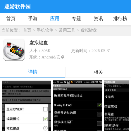
趣游软件园
首页
手游
应用
专题
资讯
排行榜
当前位置：
首页
手机软件
常用工具
虚拟键盘
虚拟键盘
大小：305K
更新时间：2026-05-31
系统：Android/安卓
详情
相关