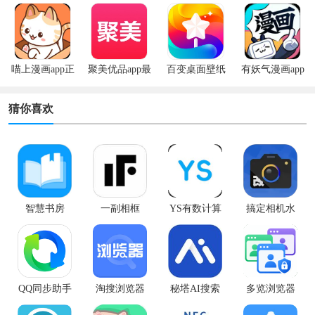
机版
版
喵上漫画app正
聚美优品app最
百变桌面壁纸
有妖气漫画app
版
新版
app
安卓版
猜你喜欢
智慧书房
一副相框
YS有数计算
搞定相机水
app免费版
印
QQ同步助手
淘搜浏览器
秘塔AI搜索
多览浏览器