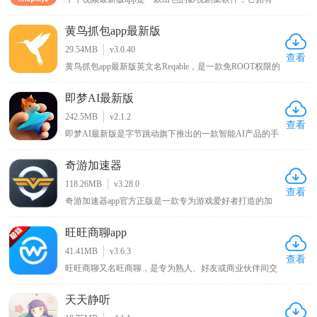
丰富的影视资源内容，用户能够在其中浏览到各类电影、
综艺剧集，无论是热门大片还是经典老剧都应有尽有，可
黄鸟抓包app最新版
随心播放这些影视内容，让用户畅享沉浸式的大片观看体
验，满足不同用户多样化的影视观看需求。
29.54MB
v3.0.40
查看
黄鸟抓包app最新版英文名Reqable，是一款免ROOT权限的
安卓专业网络抓包工具，主打轻量化网络数据分析。软件
兼容主流网络传输协议，一键抓取、解析HTTP、
即梦AI最新版
HTTPS、WebSocket各类流量数据，搭载精准流量筛选、
数据包注入调试、跨端协同抓包能力。兼顾新手简易操作
242.5MB
v2.1.2
与高阶开发调试需求，适配接口测试、网络排错、数据核
查看
即梦AI最新版是字节跳动旗下推出的一款智能AI产品的手
验场景，是开发者与运维人员必备的移动端抓包神器。
机版本，其英文名称是Dreamina，它是一款集视频与图片
创作于一体的免费的智能辅助工具。在操作方面，用户使
奇游加速器
用抖音账号登录app后，只需用自然语言在即梦AI最新版
上描述自己的想法，便能迅速捕捉并理解，然后挥洒创意
118.26MB
v3.28.0
生成图片。如果对生成的图片不满意，用户还可以利用内
查看
奇游加速器app官方正版是一款专为游戏爱好者打造的加
置的编辑功能进行微调，让创意更加完美。
速保障工具，界面简单易用，用户能够轻松上手并享受加
速服务。它具备电竞级别的加速性能，为您的游戏体验给
旺旺商聊app
予全面的服务确保。此软件采用先进加速技术，智能选择
最好服务器，优化数据传输方法，降低延迟和遗失，提升
41.41MB
v3.6.3
您的游戏体验。无论您是热衷使命召唤战区、王者荣耀国
查看
旺旺商聊又名旺商聊，是专为熟人、好友或商业伙伴间交
际服、PUBGM，或是DNFM、刺激战场、吃鸡外服等国
流打造，其最大特点是聊天私密性强，软件不会自动保存
外超火爆游戏，奇游加速器app官方正版都能够根据优化
用户聊天记录，重要信息和文件可设置阅后即焚以确保隐
数据连接，保证您在游戏里能够享受到顺畅的游戏速度和
天天静听
私数据不泄露，还能加密聊天信息防止第三方无关者看
稳定的联络。
到，自推出以来受到无数好评，适合有私密交流需求的人