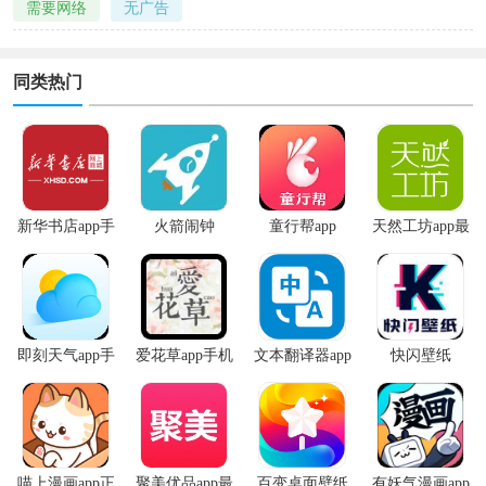
需要网络
无广告
同类热门
新华书店app手
火箭闹钟
童行帮app
天然工坊app最
机版
新版
即刻天气app手
爱花草app手机
文本翻译器app
快闪壁纸
机版
版
喵上漫画app正
聚美优品app最
百变桌面壁纸
有妖气漫画app