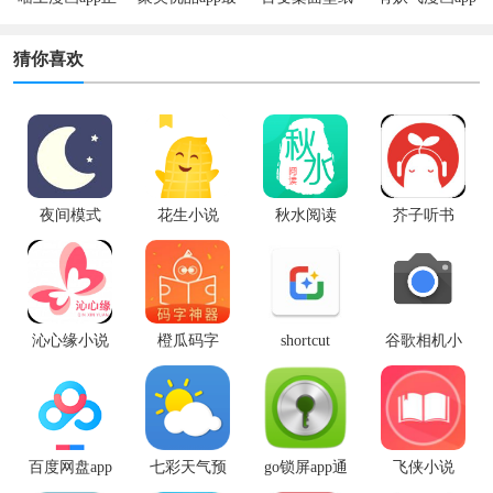
版
新版
app
安卓版
猜你喜欢
夜间模式
花生小说
秋水阅读
芥子听书
沁心缘小说
橙瓜码字
shortcut
谷歌相机小
maker app中
米专用版
文版
百度网盘app
七彩天气预
go锁屏app通
飞侠小说
最新版
报app
用版