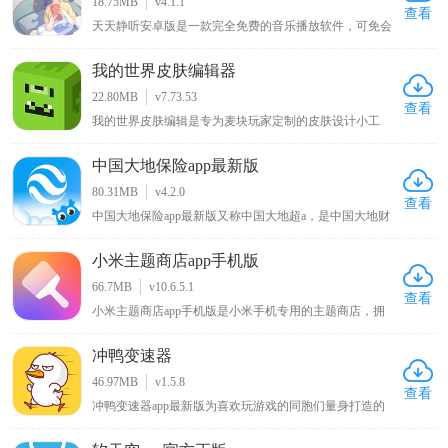
18.75MB
v4.1.1
群使用
查看
天天静听安卓版是一款完全免费的音乐播放软件，可免会
员畅听全网最新最火的歌曲、ASMR、有声书，还提供实
时更新的音乐排行榜助你发现更多热门歌曲，它支持将歌
我的世界皮肤编辑器
曲音乐下载到本地，让你即便没有网络也能自由听歌，若
你喜欢听歌，这一能畅享丰富音乐资源且可离线播放的播
22.80MB
v7.73.53
放器值得关注。
查看
我的世界皮肤编辑是专为麦块玩家定制的皮肤设计小工
具，使用该软件能自行给游戏角色绘制新衣服、调配心仪
颜色以打造独特外观，告别游戏默认的呆萌造型，带来全
中国大地保险app最新版
新游戏体验，软件提供前后左右和俯仰六个视角方便涂
色，确保无死角遗漏，绘制完成的皮肤可直接保存至手机
80.31MB
v4.2.0
相册，便于随时使用 。
查看
中国大地保险app最新版又称中国大地超a，是中国大地财
产保险股份有限公司推出的专注汽车相关服务的用车车险
管理软件，用户可在该平台直接查询各类保险品种，还能
小米主题商店app手机版
在线咨询办理业务，提前了解业务范围，为车主提供便捷
的保险查询与办理渠道，助力用户轻松掌握车险信息及完
66.7MB
v10.6.5.1
成相关业务操作。
查看
小米主题商店app手机版是小米手机专用的主题商店，拥
有风格百变的主题壁纸、字体以及新奇酷炫的切屏特效，
还内置贴心小工具和多种实用功能，能让你的手机与众不
冲鸭变速器
同，同时该APP对安卓原生系统进行优化改良，可使手机
运行更流畅、操作更快捷，在KK下载站可下载体验这一
46.97MB
v1.5.8
能为小米手机带来独特体验与性能优化的主题商店APP 。
查看
冲鸭变速器app最新版为喜欢玩游戏的同胞们量身打造的
一款游戏战斗速度加速辅助工具，其中不仅线上融入许多
的当前最热最火的热门网游新游，几乎所有游戏都可以一