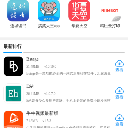
连城读书
搞笑大王app
华夏天空
精臣云打印
最新版
app手机版
最新排行
Bstage
51.49MB
v16.10.0
查看
Bstage是一款功能齐全的一站式追星社交软件，汇聚海量
追星用户群体，汇聚全网明星资讯、独家八卦与偶像动
态。平台支持用户记录分享追星心路、自由发表个人见
E站
解，同时提供星粉互动、粉丝社交、音源试听、周边选
购、线下活动报名等全套追星服务。界面简洁清爽、分类
26.41MB
v1.9.7.0
清晰，操作简单易上手，全方位满足用户日常追星、互动
查看
E站是备受众多用户青睐、手机上必装的免费小说漫画软
交友、资源收藏的多样化需求。
件，用户可在线观看各类喜欢的漫画，涵盖各种类型，能
带来优质阅读环境，可谓只有想不到没有找不到的漫画，
牛牛视频最新版
该新版本软件将各种功能免费提供给用户，为漫画爱好者
带来丰富多样且免费便捷的阅读体验 。
7.18MB
v1.5.3
查看
牛牛视频最新版app是一款出色的影视剧集软件，它拥有