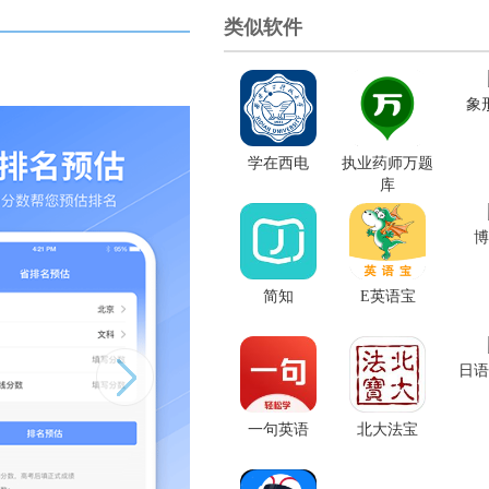
类似软件
象
学在西电
执业药师万题
库
博
简知
E英语宝
日语
一句英语
北大法宝