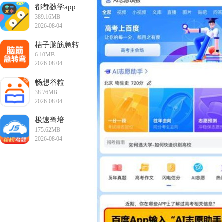
都都数学app
389.16MB
2026-08-04
18:33:57
桔子脑筋急转
6.10MB
弯app
2026-08-04
16:02:42
畅想谷粒
38.76MB
2026-08-04
15:45:28
极速驾培
175.62MB
2026-08-04
12:37:59