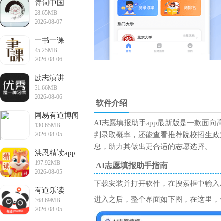
诗词中国
28.65MB
2026-08-07
11:04:54
一书一课
45.25MB
2026-08-06
17:19:30
励志演讲
31.66MB
2026-08-06
软件介绍
15:28:15
网易有道博闻
AI志愿填报助手app最新版是一款
130.65MB
app手机版
2026-08-05
判录取概率，还能查看推荐院校招生政
15:32:40
息，助力其做出更合适的志愿选择。
洪恩精读app
197.92MB
最新版
AI志愿填报助手指南
2026-08-05
14:50:50
下载安装并打开软件，在搜索框中输入A
有道乐读
进入之后，整个界面如下图，在这里，
368.69MB
2026-08-05
11:23:35