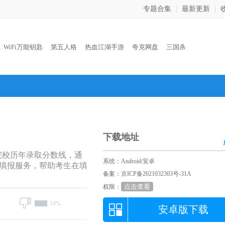
专题合集
|
最新更新
|
：
WiFi万能钥匙
第五人格
热血江湖手游
夸克网盘
三国杀
下载地址
院校历年录取分数线，通
系统：Android/安卓
填报服务，帮助考生在填
备案：京ICP备2021032303号-31A
点击查看
权限：
14%
安卓版下载