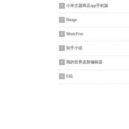
小米主题商店app手机版
4
Bstage
5
MusicFree
6
知乎小说
7
我的世界皮肤编辑器
8
E站
9