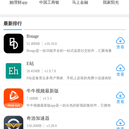
她理财app
中国工商银
马上金融
我家阳光
行app
最新排行
Bstage
51.49MB
v16.10.0
查看
Bstage是一款功能齐全的一站式追星社交软件，汇聚海量
追星用户群体，汇聚全网明星资讯、独家八卦与偶像动
态。平台支持用户记录分享追星心路、自由发表个人见
E站
解，同时提供星粉互动、粉丝社交、音源试听、周边选
购、线下活动报名等全套追星服务。界面简洁清爽、分类
26.41MB
v1.9.7.0
清晰，操作简单易上手，全方位满足用户日常追星、互动
查看
E站是备受众多用户青睐、手机上必装的免费小说漫画软
交友、资源收藏的多样化需求。
件，用户可在线观看各类喜欢的漫画，涵盖各种类型，能
带来优质阅读环境，可谓只有想不到没有找不到的漫画，
牛牛视频最新版
该新版本软件将各种功能免费提供给用户，为漫画爱好者
带来丰富多样且免费便捷的阅读体验 。
7.18MB
v1.5.3
查看
牛牛视频最新版app是一款出色的影视剧集软件，它拥有
丰富的影视资源内容，用户能够在其中浏览到各类电影、
综艺剧集，无论是热门大片还是经典老剧都应有尽有，可
奇游加速器
随心播放这些影视内容，让用户畅享沉浸式的大片观看体
验，满足不同用户多样化的影视观看需求。
118.26MB
v3.28.0