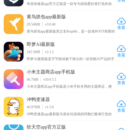
查看
奇游加速器app官方正版是一款专为游戏爱好者打造的加
速保障工具，界面简单易用，用户能够轻松上手并享受加
速服务。它具备电竞级别的加速性能，为您的游戏体验给
黄鸟抓包app最新版
予全面的服务确保。此软件采用先进加速技术，智能选择
最好服务器，优化数据传输方法，降低延迟和遗失，提升
29.54MB
v3.0.40
您的游戏体验。无论您是热衷使命召唤战区、王者荣耀国
查看
黄鸟抓包app最新版英文名Reqable，是一款免ROOT权限的
际服、PUBGM，或是DNFM、刺激战场、吃鸡外服等国
安卓专业网络抓包工具，主打轻量化网络数据分析。软件
外超火爆游戏，奇游加速器app官方正版都能够根据优化
兼容主流网络传输协议，一键抓取、解析HTTP、
数据连接，保证您在游戏里能够享受到顺畅的游戏速度和
即梦AI最新版
HTTPS、WebSocket各类流量数据，搭载精准流量筛选、
稳定的联络。
数据包注入调试、跨端协同抓包能力。兼顾新手简易操作
242.5MB
v2.1.2
与高阶开发调试需求，适配接口测试、网络排错、数据核
查看
即梦AI最新版是字节跳动旗下推出的一款智能AI产品的手
验场景，是开发者与运维人员必备的移动端抓包神器。
机版本，其英文名称是Dreamina，它是一款集视频与图片
创作于一体的免费的智能辅助工具。在操作方面，用户使
小米主题商店app手机版
用抖音账号登录app后，只需用自然语言在即梦AI最新版
上描述自己的想法，便能迅速捕捉并理解，然后挥洒创意
66.7MB
v10.6.5.1
生成图片。如果对生成的图片不满意，用户还可以利用内
查看
小米主题商店app手机版是小米手机专用的主题商店，拥
置的编辑功能进行微调，让创意更加完美。
有风格百变的主题壁纸、字体以及新奇酷炫的切屏特效，
还内置贴心小工具和多种实用功能，能让你的手机与众不
冲鸭变速器
同，同时该APP对安卓原生系统进行优化改良，可使手机
运行更流畅、操作更快捷，在KK下载站可下载体验这一
46.97MB
v1.5.8
能为小米手机带来独特体验与性能优化的主题商店APP 。
查看
冲鸭变速器app最新版为喜欢玩游戏的同胞们量身打造的
一款游戏战斗速度加速辅助工具，其中不仅线上融入许多
的当前最热最火的热门网游新游，几乎所有游戏都可以一
软天空app官方正版
键搜索的到，非常全面；并且玩热门游戏加速减速任你说