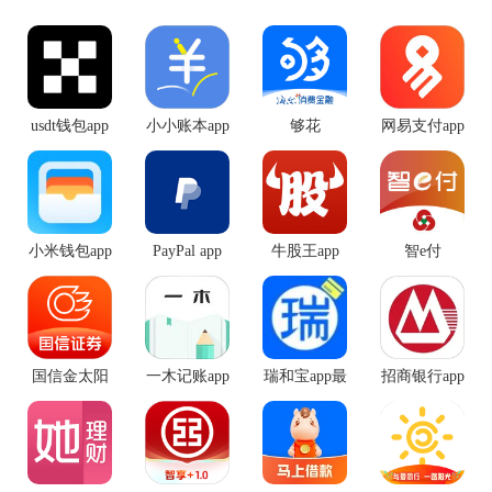
usdt钱包app
小小账本app
够花
网易支付app
安卓版
手机版
手机版
小米钱包app
PayPal app
牛股王app
智e付
手机版
最新版
国信金太阳
一木记账app
瑞和宝app最
招商银行app
证券
手机版
新版