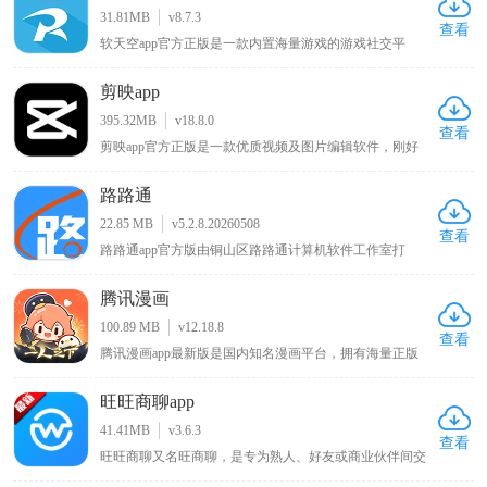
了算，玩游戏就要玩出畅快感！而且使用​冲鸭变速器app
31.81MB
v8.7.3
最新版能够帮助用户加快游戏进度，让你可以随时在这里
查看
软天空app官方正版是一款内置海量游戏的游戏社交平
加快自己的游戏进程，直接畅玩各种游戏，非常适合那些
台，软件中有大量好玩有趣的游戏，用户可一键下载开始
不喜欢游戏剧情的玩家，游戏进度的加快让你告别许多乏
游玩，它还提供开放的游戏讨论社区，用户能分享自己的
味的游戏情节，再也不用担心自己需要面对无聊的游戏剧
剪映app
游戏日常动态展示游戏生活，通过分享帖子寻找志同道合
情内容啦。
的朋友交流，此外游戏玩家还能在上面找到大神编写的各
395.32MB
v18.8.0
种游戏攻略以学习更多游戏技巧，欢迎感兴趣的朋友下载
查看
剪映app官方正版是一款优质视频及图片编辑软件，刚好
玩耍！
能满足你对视频剪辑的全部需求，可将拍摄照片修饰得更
美丽靓丽，颜色能按喜好调节，处理短视频时海外版支持
路路通
使用炫酷特效、滤镜效果，让成品媲美电影，整个过程简
单无复杂操作，且无会员付费和广告，让你的视频剪辑更
22.85 MB
v5.2.8.20260508
简单轻松 。
查看
路路通app官方版由铜山区路路通计算机软件工作室打
造，是一款火车发车查询软件，能让用户实时查看列车到
站停留时间，内置多种设置方案助力出行选择，具备数据
腾讯漫画
最准确、功能最全、完全免费等特点，用户可通过该软件
实时查看列车详情信息，为出行提供便利。
100.89 MB
v12.18.8
查看
腾讯漫画app最新版是国内知名漫画平台，拥有海量正版
漫画资源，涵盖玄幻、都市、言情、武侠等多种热门题
材，其丰富多样的内容满足不同用户的阅读喜好，优质的
旺旺商聊app
漫画作品画面精美、剧情精彩，平台还具备便捷的阅读体
验，流畅的加载速度和贴心的功能设置，让用户能够随时
41.41MB
v3.6.3
随地畅享精彩漫画世界。
查看
旺旺商聊又名旺商聊，是专为熟人、好友或商业伙伴间交
流打造，其最大特点是聊天私密性强，软件不会自动保存