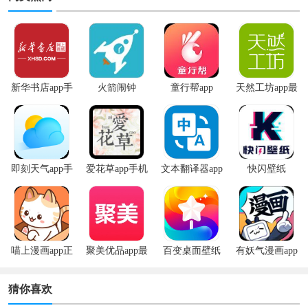
新华书店app手
火箭闹钟
童行帮app
天然工坊app最
机版
新版
即刻天气app手
爱花草app手机
文本翻译器app
快闪壁纸
机版
版
喵上漫画app正
聚美优品app最
百变桌面壁纸
有妖气漫画app
版
新版
app
安卓版
猜你喜欢