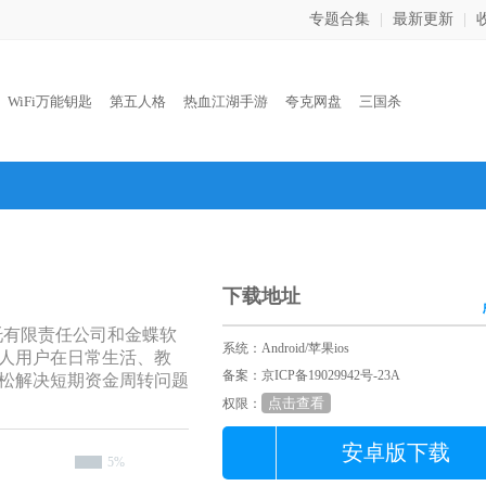
专题合集
|
最新更新
|
：
WiFi万能钥匙
第五人格
热血江湖手游
夸克网盘
三国杀
下载地址
托有限责任公司和金蝶软
系统：Android/苹果ios
人用户在日常生活、教
备案：京ICP备19029942号-23A
松解决短期资金周转问题
点击查看
权限：
安卓版下载
5%