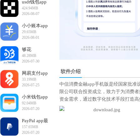
usdt钱包app
424.94MB
安卓版
2026-08-07
19:28:16
小小账本app
29.65MB
手机版
2026-08-01
16:31:34
够花
48.28MB
2026-07-30
17:32:37
软件介绍
网易支付app
33.19MB
手机版
中信消费金融app手机版是经国家批
2026-07-25
11:07:56
限公司联合投资成立，致力于为消费者
小米钱包app
资金需求，通过数字化技术手段打造高
92.04MB
手机版
2026-07-20
18:15:44
PayPal app最
157.65MB
新版
2026-07-20
16:12:45