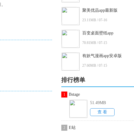
请。
聚美优品app最新版
23.11MB / 07-16
百变桌面壁纸app
70.81MB / 07-15
有妖气漫画app安卓版
27.60MB / 07-15
排行榜单
Bstage
1
51.49MB
查 看
E站
2