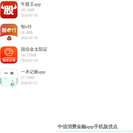
牛股王app
105.3MB
2026-07-19
16:51:48
智e付
28.3MB
2026-07-19
16:38:51
国信金太阳证
141.37MB
券
2026-07-19
16:12:30
一木记账app
27.72MB
手机版
2026-07-17
15:04:24
中信消费金融app手机版优点