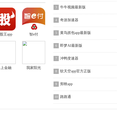
牛牛视频最新版
3
奇游加速器
4
黄鸟抓包app最新版
5
股王app
智e付
即梦AI最新版
6
冲鸭变速器
7
马上金融
我家阳光
软天空app官方正版
8
剪映app
9
路路通
10