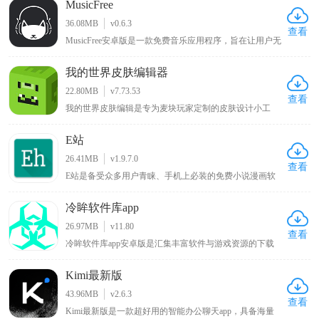
MusicFree
多优质的写手入驻，而且阅读界面简洁清爽，没有任何广
告打扰，让用户的阅读体验得到满足，对此感兴趣的小伙
36.08MB
v0.6.3
伴可以来下载体验。
查看
MusicFree安卓版是一款免费音乐应用程序，旨在让用户无
需支付任何费用即可随时随地享受高质量的音乐体验，该
应用程序通过与全球各大音乐平台合作，免费提供包括流
我的世界皮肤编辑器
行、摇滚、古典、电子、民间等各种流派的音乐，同时拥
有简约美观的界面设计，简单易用的操作方式，用户只需
22.80MB
v7.73.53
要在搜索栏中输入相关的歌曲名字、专辑名或艺术家名即
查看
我的世界皮肤编辑是专为麦块玩家定制的皮肤设计小工
可轻松地找到他们想要听的歌曲。
具，使用该软件能自行给游戏角色绘制新衣服、调配心仪
颜色以打造独特外观，告别游戏默认的呆萌造型，带来全
E站
新游戏体验，软件提供前后左右和俯仰六个视角方便涂
色，确保无死角遗漏，绘制完成的皮肤可直接保存至手机
26.41MB
v1.9.7.0
相册，便于随时使用 。
查看
E站是备受众多用户青睐、手机上必装的免费小说漫画软
件，用户可在线观看各类喜欢的漫画，涵盖各种类型，能
带来优质阅读环境，可谓只有想不到没有找不到的漫画，
冷眸软件库app
该新版本软件将各种功能免费提供给用户，为漫画爱好者
带来丰富多样且免费便捷的阅读体验 。
26.97MB
v11.80
查看
冷眸软件库app安卓版是汇集丰富软件与游戏资源的下载
平台，提供一站式资源获取体验，资源分类细致且覆盖全
面，包含实用工具如办公效率、系统工具、学习教育等细
Kimi最新版
分品类，满足工作学习多样需求，热门游戏板块有单机手
游、网络游戏、模拟器游戏等适合不同玩家，生活休闲类
43.96MB
v2.6.3
涵盖影音娱乐、日常服务等应用，网友能快速找到适合的
查看
Kimi最新版是一款超好用的智能办公聊天app，具备海量
应用安装包 。