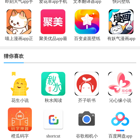
即刻天气app手
爱花草app手机
文本翻译器app
快闪壁纸
机版
版
喵上漫画app正
聚美优品app最
百变桌面壁纸
有妖气漫画app
版
新版
app
安卓版
猜你喜欢
花生小说
秋水阅读
芥子听书
沁心缘小说
橙瓜码字
shortcut
谷歌相机小
百度网盘app