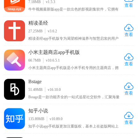
7.18MB
v1.5.3
种游戏攻略以学习更多游戏技巧，欢迎感兴趣的朋友下载
查看
牛牛视频最新版app是一款出色的影视剧集软件，它拥有
玩耍！
丰富的影视资源内容，用户能够在其中浏览到各类电影、
综艺剧集，无论是热门大片还是经典老剧都应有尽有，可
精读圣经
随心播放这些影视内容，让用户畅享沉浸式的大片观看体
验，满足不同用户多样化的影视观看需求。
27.25MB
v3.6.2
查看
精读圣经app手机版专为渴望精神滋养与智慧启发的用户
免费打造。它融合详尽的圣经注释与全新有声阅读功能，
为用户带来深度的灵性学习体验。借助详实注释与解读，
小米主题商店app手机版
读者能深刻领悟上帝教诲，挖掘圣经中的智慧与真理。全
新有声阅读功能，使上帝慈爱之言如在耳畔，给予用户沉
66.7MB
v10.6.5.1
浸式聆听体验，让心灵于阅读和聆听中收获宁静与升华。
查看
小米主题商店app手机版是小米手机专用的主题商店，拥
有风格百变的主题壁纸、字体以及新奇酷炫的切屏特效，
还内置贴心小工具和多种实用功能，能让你的手机与众不
Bstage
同，同时该APP对安卓原生系统进行优化改良，可使手机
运行更流畅、操作更快捷，在KK下载站可下载体验这一
51.49MB
v16.10.0
能为小米手机带来独特体验与性能优化的主题商店APP 。
查看
Bstage是一款功能齐全的一站式追星社交软件，汇聚海量
追星用户群体，汇聚全网明星资讯、独家八卦与偶像动
态。平台支持用户记录分享追星心路、自由发表个人见
知乎小说
解，同时提供星粉互动、粉丝社交、音源试听、周边选
购、线下活动报名等全套追星服务。界面简洁清爽、分类
135.89MB
v10.89.0
清晰，操作简单易上手，全方位满足用户日常追星、互动
查看
知乎小说app手机版更加注重版权，基本上在盗版网站上
交友、资源收藏的多样化需求。
看不到知乎完整的小说，这样一来写小说的作者能够得到
更多的利益，写的内容自然也就更加优质，也能够吸引更