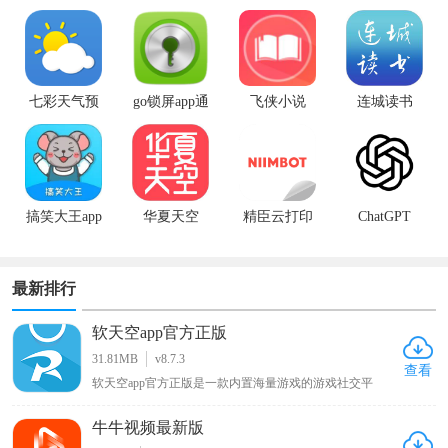
maker app中
米专用版
最新版
文版
七彩天气预
go锁屏app通
飞侠小说
连城读书
报app
用版
搞笑大王app
华夏天空
精臣云打印
ChatGPT
最新版
app手机版
最新排行
软天空app官方正版
31.81MB
v8.7.3
查看
软天空app官方正版是一款内置海量游戏的游戏社交平
台，软件中有大量好玩有趣的游戏，用户可一键下载开始
游玩，它还提供开放的游戏讨论社区，用户能分享自己的
牛牛视频最新版
游戏日常动态展示游戏生活，通过分享帖子寻找志同道合
的朋友交流，此外游戏玩家还能在上面找到大神编写的各