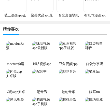
喵上漫画app正
聚美优品app最
百变桌面壁纸
有妖气漫画app
版
新版
app
安卓版
猜你喜欢
moefun动漫
咪咕视频app
豆角视频app
口袋故事听
最新版
手机版
听
闪歌app安卓
配音秀
魅动音乐
猫耳fm
版