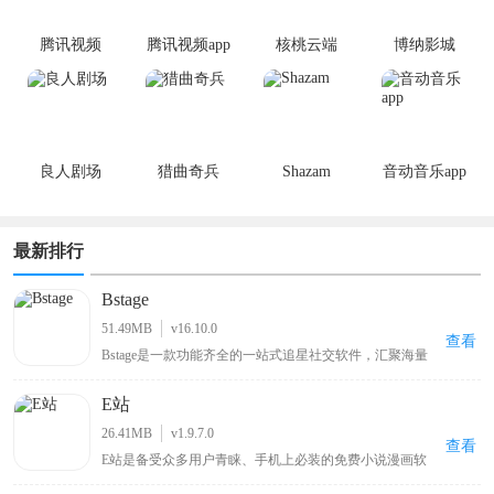
腾讯视频
腾讯视频app
核桃云端
博纳影城
手机版
良人剧场
猎曲奇兵
Shazam
音动音乐app
最新排行
Bstage
51.49MB
v16.10.0
查看
Bstage是一款功能齐全的一站式追星社交软件，汇聚海量
追星用户群体，汇聚全网明星资讯、独家八卦与偶像动
态。平台支持用户记录分享追星心路、自由发表个人见
E站
解，同时提供星粉互动、粉丝社交、音源试听、周边选
购、线下活动报名等全套追星服务。界面简洁清爽、分类
26.41MB
v1.9.7.0
清晰，操作简单易上手，全方位满足用户日常追星、互动
查看
E站是备受众多用户青睐、手机上必装的免费小说漫画软
交友、资源收藏的多样化需求。
件，用户可在线观看各类喜欢的漫画，涵盖各种类型，能