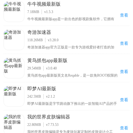
带来优质阅读环境，可谓只有想不到没有找不到的漫画，
牛牛视频最新版
该新版本软件将各种功能免费提供给用户，为漫画爱好者
带来丰富多样且免费便捷的阅读体验 。
7.18MB
v1.5.3
查看
牛牛视频最新版app是一款出色的影视剧集软件，它拥有
丰富的影视资源内容，用户能够在其中浏览到各类电影、
综艺剧集，无论是热门大片还是经典老剧都应有尽有，可
奇游加速器
随心播放这些影视内容，让用户畅享沉浸式的大片观看体
验，满足不同用户多样化的影视观看需求。
118.26MB
v3.28.0
查看
奇游加速器app官方正版是一款专为游戏爱好者打造的加
速保障工具，界面简单易用，用户能够轻松上手并享受加
速服务。它具备电竞级别的加速性能，为您的游戏体验给
黄鸟抓包app最新版
予全面的服务确保。此软件采用先进加速技术，智能选择
最好服务器，优化数据传输方法，降低延迟和遗失，提升
29.54MB
v3.0.40
您的游戏体验。无论您是热衷使命召唤战区、王者荣耀国
查看
黄鸟抓包app最新版英文名Reqable，是一款免ROOT权限的
际服、PUBGM，或是DNFM、刺激战场、吃鸡外服等国
安卓专业网络抓包工具，主打轻量化网络数据分析。软件
外超火爆游戏，奇游加速器app官方正版都能够根据优化
兼容主流网络传输协议，一键抓取、解析HTTP、
数据连接，保证您在游戏里能够享受到顺畅的游戏速度和
即梦AI最新版
HTTPS、WebSocket各类流量数据，搭载精准流量筛选、
稳定的联络。
数据包注入调试、跨端协同抓包能力。兼顾新手简易操作
242.5MB
v2.1.2
与高阶开发调试需求，适配接口测试、网络排错、数据核
查看
即梦AI最新版是字节跳动旗下推出的一款智能AI产品的手
验场景，是开发者与运维人员必备的移动端抓包神器。
机版本，其英文名称是Dreamina，它是一款集视频与图片
创作于一体的免费的智能辅助工具。在操作方面，用户使
我的世界皮肤编辑器
用抖音账号登录app后，只需用自然语言在即梦AI最新版
上描述自己的想法，便能迅速捕捉并理解，然后挥洒创意
22.80MB
v7.73.53
生成图片。如果对生成的图片不满意，用户还可以利用内
查看
我的世界皮肤编辑是专为麦块玩家定制的皮肤设计小工
置的编辑功能进行微调，让创意更加完美。