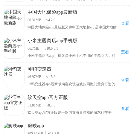
具，使用该软件能自行给游戏角色绘制新衣服、调配心仪
颜色以打造独特外观，告别游戏默认的呆萌造型，带来全
中国大地保险app最新版
新游戏体验，软件提供前后左右和俯仰六个视角方便涂
色，确保无死角遗漏，绘制完成的皮肤可直接保存至手机
80.31MB
v4.2.0
相册，便于随时使用 。
查看
中国大地保险app最新版又称中国大地超a，是中国大地财
产保险股份有限公司推出的专注汽车相关服务的用车车险
管理软件，用户可在该平台直接查询各类保险品种，还能
小米主题商店app手机版
在线咨询办理业务，提前了解业务范围，为车主提供便捷
的保险查询与办理渠道，助力用户轻松掌握车险信息及完
66.7MB
v10.6.5.1
成相关业务操作。
查看
小米主题商店app手机版是小米手机专用的主题商店，拥
有风格百变的主题壁纸、字体以及新奇酷炫的切屏特效，
还内置贴心小工具和多种实用功能，能让你的手机与众不
冲鸭变速器
同，同时该APP对安卓原生系统进行优化改良，可使手机
运行更流畅、操作更快捷，在KK下载站可下载体验这一
46.97MB
v1.5.8
能为小米手机带来独特体验与性能优化的主题商店APP 。
查看
冲鸭变速器app最新版为喜欢玩游戏的同胞们量身打造的
一款游戏战斗速度加速辅助工具，其中不仅线上融入许多
的当前最热最火的热门网游新游，几乎所有游戏都可以一
软天空app官方正版
键搜索的到，非常全面；并且玩热门游戏加速减速任你说
了算，玩游戏就要玩出畅快感！而且使用​冲鸭变速器app
31.81MB
v8.7.3
最新版能够帮助用户加快游戏进度，让你可以随时在这里
查看
软天空app官方正版是一款内置海量游戏的游戏社交平
加快自己的游戏进程，直接畅玩各种游戏，非常适合那些
台，软件中有大量好玩有趣的游戏，用户可一键下载开始
不喜欢游戏剧情的玩家，游戏进度的加快让你告别许多乏
游玩，它还提供开放的游戏讨论社区，用户能分享自己的
味的游戏情节，再也不用担心自己需要面对无聊的游戏剧
剪映app
游戏日常动态展示游戏生活，通过分享帖子寻找志同道合
情内容啦。
的朋友交流，此外游戏玩家还能在上面找到大神编写的各
395.32MB
v18.8.0