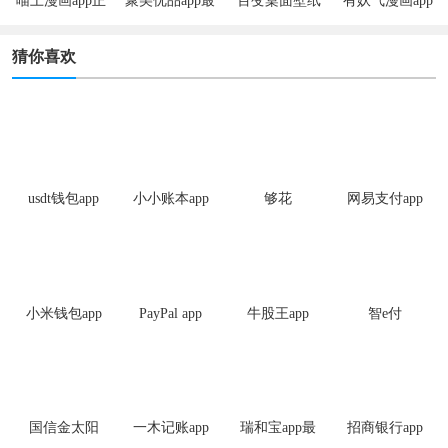
喵上漫画app正
聚美优品app最
百变桌面壁纸
有妖气漫画app
版
新版
app
安卓版
猜你喜欢
usdt钱包app
小小账本app
够花
网易支付app
安卓版
手机版
手机版
小米钱包app
PayPal app
牛股王app
智e付
手机版
最新版
国信金太阳
一木记账app
瑞和宝app最
招商银行app
证券
手机版
新版