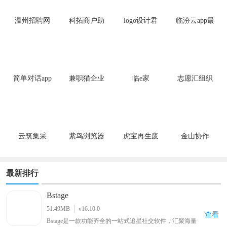
温州招聘网
科拓商户助
logo设计君
临汾云app最
app手机版
手app最新版
app
新版
简单对话app
兼职猫企业
临e家
志愿汇组织
安卓版
版app
版
云筑集采
紫鸟浏览器
虎宝再生废
金山协作
钢网app安卓
版
最新排行
Bstage
51.49MB
v16.10.0
查看
Bstage是一款功能齐全的一站式追星社交软件，汇聚海量