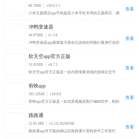
的保险查询与办理渠道，助力用户轻松掌握车险信息及完
66.7MB
v10.6.5.1
成相关业务操作。
查看
小米主题商店app手机版是小米手机专用的主题商店，拥
有风格百变的主题壁纸、字体以及新奇酷炫的切屏特效，
还内置贴心小工具和多种实用功能，能让你的手机与众不
冲鸭变速器
同，同时该APP对安卓原生系统进行优化改良，可使手机
运行更流畅、操作更快捷，在KK下载站可下载体验这一
46.97MB
v1.5.8
能为小米手机带来独特体验与性能优化的主题商店APP 。
查看
冲鸭变速器app最新版为喜欢玩游戏的同胞们量身打造的
一款游戏战斗速度加速辅助工具，其中不仅线上融入许多
的当前最热最火的热门网游新游，几乎所有游戏都可以一
软天空app官方正版
键搜索的到，非常全面；并且玩热门游戏加速减速任你说
了算，玩游戏就要玩出畅快感！而且使用​冲鸭变速器app
31.81MB
v8.7.3
最新版能够帮助用户加快游戏进度，让你可以随时在这里
查看
软天空app官方正版是一款内置海量游戏的游戏社交平
加快自己的游戏进程，直接畅玩各种游戏，非常适合那些
台，软件中有大量好玩有趣的游戏，用户可一键下载开始
不喜欢游戏剧情的玩家，游戏进度的加快让你告别许多乏
游玩，它还提供开放的游戏讨论社区，用户能分享自己的
味的游戏情节，再也不用担心自己需要面对无聊的游戏剧
剪映app
游戏日常动态展示游戏生活，通过分享帖子寻找志同道合
情内容啦。
的朋友交流，此外游戏玩家还能在上面找到大神编写的各
395.32MB
v18.8.0
种游戏攻略以学习更多游戏技巧，欢迎感兴趣的朋友下载
查看
剪映app官方正版是一款优质视频及图片编辑软件，刚好
玩耍！
能满足你对视频剪辑的全部需求，可将拍摄照片修饰得更
美丽靓丽，颜色能按喜好调节，处理短视频时海外版支持
路路通
使用炫酷特效、滤镜效果，让成品媲美电影，整个过程简
单无复杂操作，且无会员付费和广告，让你的视频剪辑更
22.85 MB
v5.2.8.20260508
简单轻松 。
查看
路路通app官方版由铜山区路路通计算机软件工作室打
造，是一款火车发车查询软件，能让用户实时查看列车到