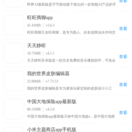
查看
即梦AI最新版是字节跳动旗下推出的一款智能AI产品的手
验场景，是开发者与运维人员必备的移动端抓包神器。
机版本，其英文名称是Dreamina，它是一款集视频与图片
创作于一体的免费的智能辅助工具。在操作方面，用户使
旺旺商聊app
用抖音账号登录app后，只需用自然语言在即梦AI最新版
上描述自己的想法，便能迅速捕捉并理解，然后挥洒创意
41.41MB
v3.6.3
生成图片。如果对生成的图片不满意，用户还可以利用内
查看
旺旺商聊又名旺商聊，是专为熟人、好友或商业伙伴间交
置的编辑功能进行微调，让创意更加完美。
流打造，其最大特点是聊天私密性强，软件不会自动保存
用户聊天记录，重要信息和文件可设置阅后即焚以确保隐
天天静听
私数据不泄露，还能加密聊天信息防止第三方无关者看
到，自推出以来受到无数好评，适合有私密交流需求的人
18.75MB
v4.1.1
群使用
查看
天天静听安卓版是一款完全免费的音乐播放软件，可免会
员畅听全网最新最火的歌曲、ASMR、有声书，还提供实
时更新的音乐排行榜助你发现更多热门歌曲，它支持将歌
我的世界皮肤编辑器
曲音乐下载到本地，让你即便没有网络也能自由听歌，若
你喜欢听歌，这一能畅享丰富音乐资源且可离线播放的播
22.80MB
v7.73.53
放器值得关注。
查看
我的世界皮肤编辑是专为麦块玩家定制的皮肤设计小工
具，使用该软件能自行给游戏角色绘制新衣服、调配心仪
颜色以打造独特外观，告别游戏默认的呆萌造型，带来全
中国大地保险app最新版
新游戏体验，软件提供前后左右和俯仰六个视角方便涂
色，确保无死角遗漏，绘制完成的皮肤可直接保存至手机
80.31MB
v4.2.0
相册，便于随时使用 。
查看
中国大地保险app最新版又称中国大地超a，是中国大地财
产保险股份有限公司推出的专注汽车相关服务的用车车险
管理软件，用户可在该平台直接查询各类保险品种，还能
小米主题商店app手机版
在线咨询办理业务，提前了解业务范围，为车主提供便捷