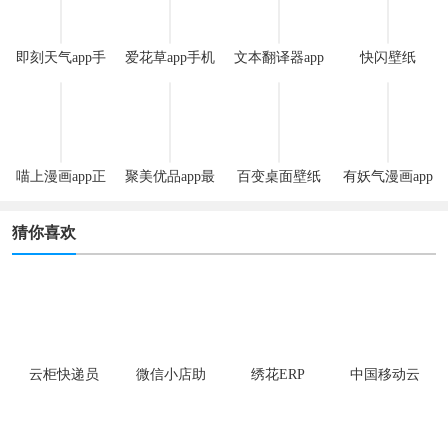
即刻天气app手
爱花草app手机
文本翻译器app
快闪壁纸
机版
版
喵上漫画app正
聚美优品app最
百变桌面壁纸
有妖气漫画app
版
新版
app
安卓版
猜你喜欢
云柜快递员
微信小店助
绣花ERP
中国移动云
手
企信app