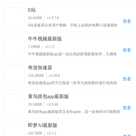
追星用户群体，汇聚全网明星资讯、独家八卦与偶像动
态。平台支持用户记录分享追星心路、自由发表个人见
E站
解，同时提供星粉互动、粉丝社交、音源试听、周边选
购、线下活动报名等全套追星服务。界面简洁清爽、分类
26.41MB
v1.9.7.0
清晰，操作简单易上手，全方位满足用户日常追星、互动
查看
E站是备受众多用户青睐、手机上必装的免费小说漫画软
交友、资源收藏的多样化需求。
件，用户可在线观看各类喜欢的漫画，涵盖各种类型，能
带来优质阅读环境，可谓只有想不到没有找不到的漫画，
牛牛视频最新版
该新版本软件将各种功能免费提供给用户，为漫画爱好者
带来丰富多样且免费便捷的阅读体验 。
7.18MB
v1.5.3
查看
牛牛视频最新版app是一款出色的影视剧集软件，它拥有
丰富的影视资源内容，用户能够在其中浏览到各类电影、
综艺剧集，无论是热门大片还是经典老剧都应有尽有，可
奇游加速器
随心播放这些影视内容，让用户畅享沉浸式的大片观看体
验，满足不同用户多样化的影视观看需求。
118.26MB
v3.28.0
查看
奇游加速器app官方正版是一款专为游戏爱好者打造的加
速保障工具，界面简单易用，用户能够轻松上手并享受加
速服务。它具备电竞级别的加速性能，为您的游戏体验给
黄鸟抓包app最新版
予全面的服务确保。此软件采用先进加速技术，智能选择
最好服务器，优化数据传输方法，降低延迟和遗失，提升
29.54MB
v3.0.40
您的游戏体验。无论您是热衷使命召唤战区、王者荣耀国
查看
黄鸟抓包app最新版英文名Reqable，是一款免ROOT权限的
际服、PUBGM，或是DNFM、刺激战场、吃鸡外服等国
安卓专业网络抓包工具，主打轻量化网络数据分析。软件
外超火爆游戏，奇游加速器app官方正版都能够根据优化
兼容主流网络传输协议，一键抓取、解析HTTP、
数据连接，保证您在游戏里能够享受到顺畅的游戏速度和
即梦AI最新版
HTTPS、WebSocket各类流量数据，搭载精准流量筛选、
稳定的联络。
数据包注入调试、跨端协同抓包能力。兼顾新手简易操作
242.5MB
v2.1.2
与高阶开发调试需求，适配接口测试、网络排错、数据核