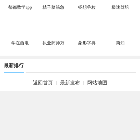
都都数学app
桔子脑筋急
畅想谷粒
极速驾培
转弯app
学在西电
执业药师万
象形字典
简知
题库
最新排行
返回首页
|
最新发布
|
网站地图