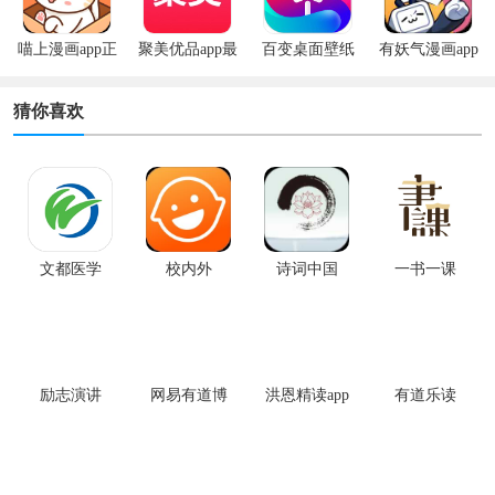
喵上漫画app正
聚美优品app最
百变桌面壁纸
有妖气漫画app
版
新版
app
安卓版
猜你喜欢
文都医学
校内外
诗词中国
一书一课
励志演讲
网易有道博
洪恩精读app
有道乐读
闻app手机版
最新版