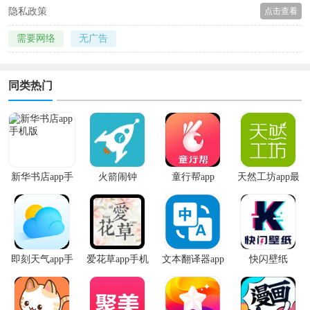
隐私政策
点击查看
需要网络
无广告
同类热门
新华书店app手
火箭闹钟
童行帮app
天然工坊app最
机版
新版
即刻天气app手
爱花草app手机
文本翻译器app
快闪壁纸
机版
版