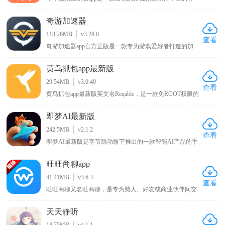
丰富的影视资源内容，用户能够在其中浏览到各类电影、
综艺剧集，无论是热门大片还是经典老剧都应有尽有，可
奇游加速器
随心播放这些影视内容，让用户畅享沉浸式的大片观看体
验，满足不同用户多样化的影视观看需求。
118.26MB
v3.28.0
查看
奇游加速器app官方正版是一款专为游戏爱好者打造的加
速保障工具，界面简单易用，用户能够轻松上手并享受加
速服务。它具备电竞级别的加速性能，为您的游戏体验给
黄鸟抓包app最新版
予全面的服务确保。此软件采用先进加速技术，智能选择
最好服务器，优化数据传输方法，降低延迟和遗失，提升
29.54MB
v3.0.40
您的游戏体验。无论您是热衷使命召唤战区、王者荣耀国
查看
黄鸟抓包app最新版英文名Reqable，是一款免ROOT权限的
际服、PUBGM，或是DNFM、刺激战场、吃鸡外服等国
安卓专业网络抓包工具，主打轻量化网络数据分析。软件
外超火爆游戏，奇游加速器app官方正版都能够根据优化
兼容主流网络传输协议，一键抓取、解析HTTP、
数据连接，保证您在游戏里能够享受到顺畅的游戏速度和
即梦AI最新版
HTTPS、WebSocket各类流量数据，搭载精准流量筛选、
稳定的联络。
数据包注入调试、跨端协同抓包能力。兼顾新手简易操作
242.5MB
v2.1.2
与高阶开发调试需求，适配接口测试、网络排错、数据核
查看
即梦AI最新版是字节跳动旗下推出的一款智能AI产品的手
验场景，是开发者与运维人员必备的移动端抓包神器。
机版本，其英文名称是Dreamina，它是一款集视频与图片
创作于一体的免费的智能辅助工具。在操作方面，用户使
旺旺商聊app
用抖音账号登录app后，只需用自然语言在即梦AI最新版
上描述自己的想法，便能迅速捕捉并理解，然后挥洒创意
41.41MB
v3.6.3
生成图片。如果对生成的图片不满意，用户还可以利用内
查看
旺旺商聊又名旺商聊，是专为熟人、好友或商业伙伴间交
置的编辑功能进行微调，让创意更加完美。
流打造，其最大特点是聊天私密性强，软件不会自动保存
用户聊天记录，重要信息和文件可设置阅后即焚以确保隐
天天静听
私数据不泄露，还能加密聊天信息防止第三方无关者看
到，自推出以来受到无数好评，适合有私密交流需求的人
18.75MB
v4.1.1