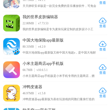
群使用
查看
天天静听安卓版是一款完全免费的音乐播放软件，可免会
员畅听全网最新最火的歌曲、ASMR、有声书，还提供实
时更新的音乐排行榜助你发现更多热门歌曲，它支持将歌
我的世界皮肤编辑器
曲音乐下载到本地，让你即便没有网络也能自由听歌，若
你喜欢听歌，这一能畅享丰富音乐资源且可离线播放的播
22.80MB
v7.73.53
放器值得关注。
查看
我的世界皮肤编辑是专为麦块玩家定制的皮肤设计小工
具，使用该软件能自行给游戏角色绘制新衣服、调配心仪
颜色以打造独特外观，告别游戏默认的呆萌造型，带来全
中国大地保险app最新版
新游戏体验，软件提供前后左右和俯仰六个视角方便涂
色，确保无死角遗漏，绘制完成的皮肤可直接保存至手机
80.31MB
v4.2.0
相册，便于随时使用 。
查看
中国大地保险app最新版又称中国大地超a，是中国大地财
产保险股份有限公司推出的专注汽车相关服务的用车车险
管理软件，用户可在该平台直接查询各类保险品种，还能
小米主题商店app手机版
在线咨询办理业务，提前了解业务范围，为车主提供便捷
的保险查询与办理渠道，助力用户轻松掌握车险信息及完
66.7MB
v10.6.5.1
成相关业务操作。
查看
小米主题商店app手机版是小米手机专用的主题商店，拥
有风格百变的主题壁纸、字体以及新奇酷炫的切屏特效，
还内置贴心小工具和多种实用功能，能让你的手机与众不
冲鸭变速器
同，同时该APP对安卓原生系统进行优化改良，可使手机
运行更流畅、操作更快捷，在KK下载站可下载体验这一
46.97MB
v1.5.8
能为小米手机带来独特体验与性能优化的主题商店APP 。
查看
冲鸭变速器app最新版为喜欢玩游戏的同胞们量身打造的
一款游戏战斗速度加速辅助工具，其中不仅线上融入许多
的当前最热最火的热门网游新游，几乎所有游戏都可以一