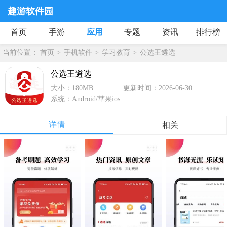
趣游软件园
首页
手游
应用
专题
资讯
排行榜
当前位置：
首页
手机软件
学习教育
公选王遴选
公选王遴选
大小：180MB
更新时间：2026-06-30
系统：Android/苹果ios
详情
相关