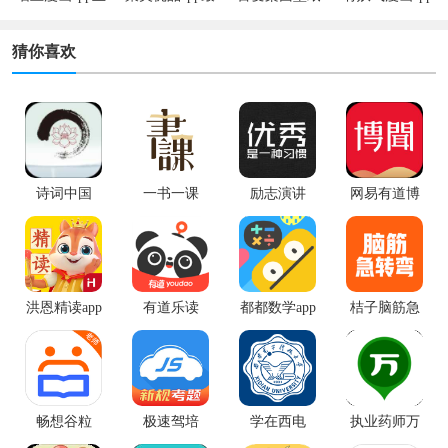
版
新版
app
安卓版
猜你喜欢
诗词中国
一书一课
励志演讲
网易有道博
闻app手机版
洪恩精读app
有道乐读
都都数学app
桔子脑筋急
最新版
转弯app
畅想谷粒
极速驾培
学在西电
执业药师万
题库