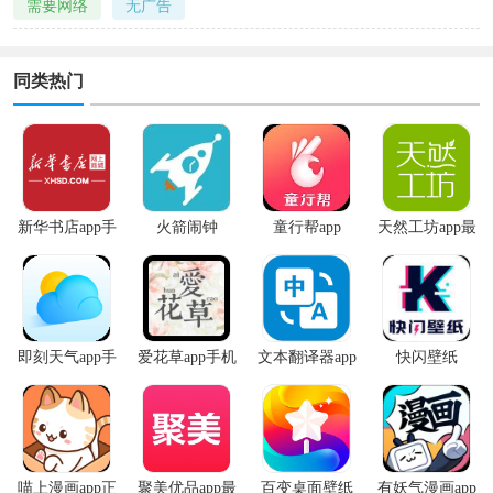
需要网络
无广告
同类热门
新华书店app手
火箭闹钟
童行帮app
天然工坊app最
机版
新版
即刻天气app手
爱花草app手机
文本翻译器app
快闪壁纸
机版
版
喵上漫画app正
聚美优品app最
百变桌面壁纸
有妖气漫画app