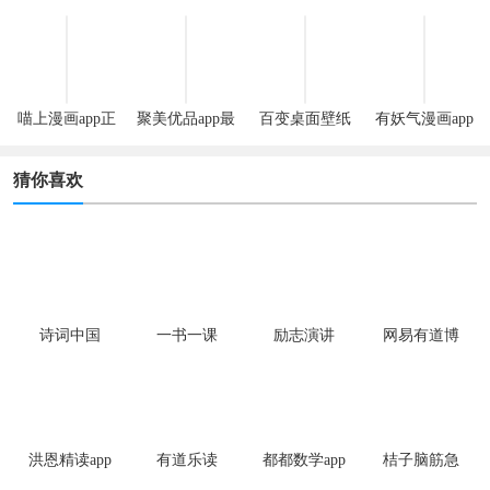
机版
版
喵上漫画app正
聚美优品app最
百变桌面壁纸
有妖气漫画app
版
新版
app
安卓版
猜你喜欢
诗词中国
一书一课
励志演讲
网易有道博
闻app手机版
洪恩精读app
有道乐读
都都数学app
桔子脑筋急
最新版
转弯app