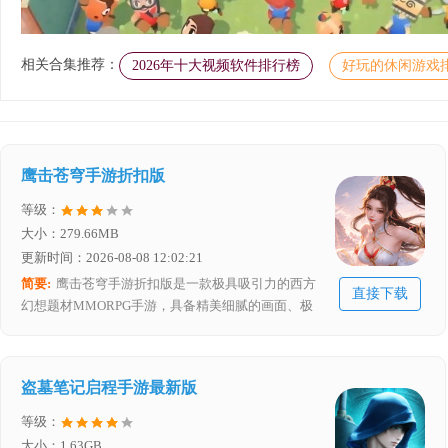
相关合集推荐：
2026年十大视频软件排行榜
好玩的休闲游戏
鹰击苍穹手游折扣版
等级：
大小：279.66MB
更新时间：2026-08-08 12:02:21
简要:
鹰击苍穹手游折扣版是一款极具吸引力的西方
直接下载
幻想题材MMORPG手游，具备精美细腻的画面、极
高自由度的角色塑造与多样化的社交互动，玩家可在
广阔神秘世界中体验自由探险、运用战斗策略并与其
他玩家互动，能在刺激的副本挑战、竞技场上的对决
盗墓笔记启程手游最新版
以及公会建设与争霸等玩法中寻得属于自己的游戏乐
趣
等级：
大小：1.63GB