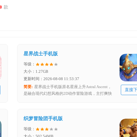
款
0
星界战士手机版
等级：
大小：1.27GB
更新时间：2026-08-08 11:53:37
简要:
星界战士手机版原名星座上升Astral Ascent，
直接
是融合现代幻想风格的2D动作冒险游戏，主打爽快
战斗与Rogue - lite式随机挑战，玩家可选择四位性格
鲜明、能力各异的英雄深入由星象力量构成的神秘花
园，这里实则是被称为“十二星宫”的巨大监狱，十二
织梦冒险团手机版
名强大的守卫者正严密把守着各个领域，带来充满挑
战与惊喜的游戏体验。
等级：
大小：502.54MB