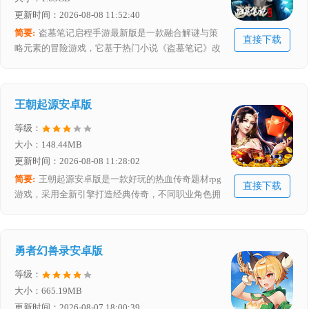
更新时间：2026-08-08 11:52:40
简要:
盗墓笔记启程手游最新版是一款融合解谜与策
直接下载
略元素的冒险游戏，它基于热门小说《盗墓笔记》改
编，玩家能在下载该测试版后与“铁三角”角色再度集
结，一同深入神秘古墓，去探索云顶天宫、蛇沼鬼城
等小说中的经典场景，在充满未知与挑战的冒险中感
王朝起源安卓版
受盗墓世界的神秘与惊险。
等级：
大小：148.44MB
更新时间：2026-08-08 11:28:02
简要:
王朝起源安卓版是一款好玩的热血传奇题材rpg
直接下载
游戏，采用全新引擎打造经典传奇，不同职业角色拥
有独特技能，玩家可随意领取炫酷时装，还能享受自
由交易无限制、转生全免费、回收送元宝等福利，游
戏玩法精彩丰富，支持多人同屏竞技，可畅快pk、尽
勇者幻兽录安卓版
情打怪boss、探索更多地图，让玩家玩起来热血感十
足
等级：
大小：665.19MB
更新时间：2026-08-07 18:00:39