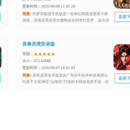
更新时间：2026-08-08 11:45:29
简要:
织梦冒险团手机版是一款奇幻风格放置类卡牌
直接
游戏，游戏背景设置在魔物丛生的奇幻世界，远古混
沌力量再次降临，使各族共同生存的大陆变得满目疮
痍，玩家将扮演冒险团团长，通过集结伙伴，与他们
一同抵抗混沌大敌、拯救家园，进而在这充满挑战与
异兽灵境安卓版
未知的世界展开一场扣人心弦的冒险之旅。
等级：
大小：472.44MB
更新时间：2026-08-07 18:01:03
简要:
异兽灵境安卓版是由广州乐牛软件科技有限公
直接
司基于古老神话“山海经”打造的卡牌放置类手游，玩
家在游戏里会置身天地秩序濒临崩塌的上古时期，化
身为拥有“狩魂”之力的天命之人，开启一段独特冒
险，游戏以经典神话为依托，融合卡牌放置玩法，为
玩家带来别具一格的游戏体验。