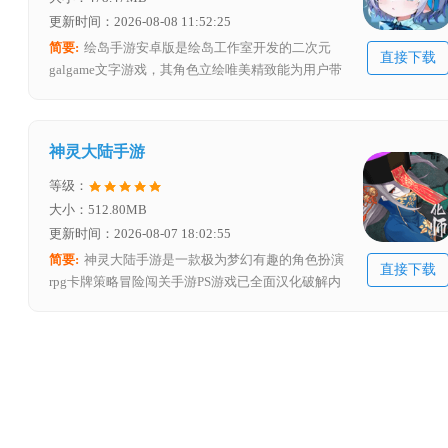
更新时间：2026-08-08 11:52:25
简要:
绘岛手游安卓版是绘岛工作室开发的二次元
直接下载
galgame文字游戏，其角色立绘唯美精致能为用户带
来视觉享受，游戏借助AI绘画技术辅助制作保证了极
高质量，玩法与传统galgame相同，玩家只需依据剧
情发展选择不同选项来推动剧情，不同的选择对应不
神灵大陆手游
同结局，可让玩家收获不一样的游戏体验 。
等级：
大小：512.80MB
更新时间：2026-08-07 18:02:55
简要:
神灵大陆手游是一款极为梦幻有趣的角色扮演
直接下载
rpg卡牌策略冒险闯关手游PS游戏已全面汉化破解内
置菜单可轻松游玩玩家作为男主角前往神秘的神灵大
陆此世界分为不同种族及定位玩家需合理运用策略在
这片大陆上展开精彩冒险畅享无需复杂操作的轻松游
戏体验